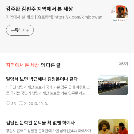
김주완 김훤주 지역에서 본 세상
지역에서 본 세상 | X(트위터) https://x.com/kimjoowan
구독하기
더보기
지역에서 본 세상
의 다른 글
밀양서 보면 박근혜나 김정은이나 같다
글 내용
1. 국민 생명과 재산 보호가 국가 기본 임무 근대 이후로 모
든 국가는 국민의 생명과 재산 보호를 기본 임무로 하고 있
습니다. 근대 이전에는 그렇지 않았습니다. 봉건국가나 고
33
2
2013. 10. 3.
대국가는 그 나라를 지배하는 왕조의 재산과 생명 보호에
으뜸 가치를 두었습니다. 그런데 근대 이후이면서도 그러
하지 않은 나라들이 있습니다. 그것도 국경선을 맞대고 있
김달진 문학관 문턱을 확 없앤 학예사
습니다. 조선민주주의인민공화국(북한)과 대한민국이 그것
글 내용
입니다. 북한이 그러하지 않다는 사실은 우리 사회 구성원
창원시 진해구 김달진 문학관에 가면 심화선(44) 학예사가