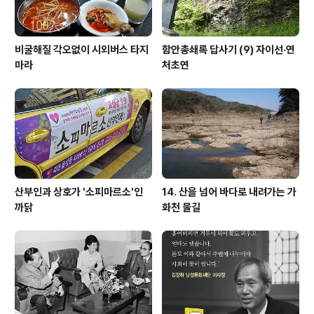
비굴해질 각오없이 시외버스 타지
함안총쇄록 답사기 (9) 자이선·연
마라
처초연
산부인과 상호가 '소피마르소'인
14. 산을 넘어 바다로 내려가는 가
까닭
화천 물길