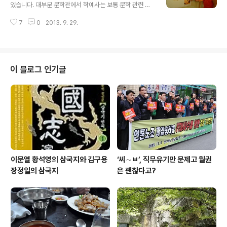
대부분이 알고 있습니다. 북한은 지배집단이 그 구성원을
있습니다. 대부분 문학관에서 학예사는 보통 문학 관련 경
굶어 죽게 만들고 인권이 땅에 떨어지게 만들었습니다. 그
력이 있게 마련인데 심화선 학예사는 그렇지 않습니다. 물
러면서 세계 대부분 사람들이 반대하는데도 핵무기를 개발
7
0
2013. 9. 29.
론 문학을 좋아하는 마음이야 없을 리 없지만, 대학 또는 대
하는 데에는 가능한 모든 역량을 동원하고 있습니다. 대한
학원에서 문학을 전공했거나 아니면 시나 소설 또는 수필
민국도 국가가 권력을 동원해 국민의 생명을 ..
창작을 하는 사람이 아닙니다. 대학에서도 문학이랑 관계
가 없는 관광을 전공했고 일찍 남편을 만나 결혼을 하고 평
범한 일터에서 일을 하는 사람이었다고 합니다. 1. ‘믿음직
이 블로그 인기글
하고 야무지고 착한’ 학예사 김달진문학관 관장인 이성모
마산대학교 교수(마산대 평생교육원 원장)를 스승으로 모
신 인연 때문에 이 일을 맡게 됐습니다. 김달진문학관은 2
005년 11월 문을 열었습니다. 문학관이 문을 열 때부터 학
예사를 하지는 않았습니다. 몇몇..
이문열 황석영의 삼국지와 김구용
‘씨∼ㅂ’, 직무유기만 문제고 월권
장정일의 삼국지
은 괜찮다고?