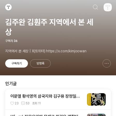
검색하기
티스토리
김주완 김훤주 지역에서 본 세
상
구독자
36
지역에서 본 세상 | X(트위터) https://x.com/kimjoowan
구독하기
방명록
신고하기 레이어
열기
인기글
이문열 황석영의 삼국지와 김구용 장정일의
삼국지
23
53
조회
11