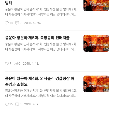
방해
도관은 흡연과 음주 여부도 확인했다. 황운하는 모두 인정
글 내용
했다. 오히려 당황한 지도관이 되물었다. “왜 이렇게 다 인
풍운아 황운하 연재 순서제1화. 인정사정 볼 것 없다제2화.
정하느냐?”“거짓말하고 싶지 않습니다.” 술·담배를 하다
내 자존심이 어때서제3화. 서부지검 이상 없다제4화. 외시
적발된 경찰대 학생에게는 퇴교조치가 내려졌다. 황운하는
출신 경찰청장제5화. 북창동의 언터처블제6화. 오늘 참 멋
작성시간
18
0
2018. 4. 20.
그를 아낀 한 교수 덕에 구..
진 날이야제7화. 백한 번째 프로포즈 6화. 오늘 참 멋진 날
이야 #윤우진사건 #조희팔사건 “공 씨 단독범행이며 우발
적인 사건입니다.” 2010년 12월 9일 황운하는 디도스 수
풍운아 황운하 제5화. 북창동의 언터처블
사결과를 발표했다. 당당한 발표와 달리 여론은 축소수사
글 내용
풍운아 황운하 연재 순서제1화. 인정사정 볼 것 없다제2화.
로 받아들였다. 정권 입맛대로 수사결과를 발표했다는 의
내 자존심이 어때서제3화. 서부지검 이상 없다제4화. 외시
심을 거두지 않았다. 디도스 사건을 검찰로 송치하자 검찰
출신 경찰청장제5화. 북창동의 언터처블제6화. 오늘 참 멋
은 대규모 수사팀을 꾸려 디도스 사건을 수사한다고 보도
진 날이야제7화. 백한 번째 프로포즈 제5화 북창동의 언터
했다. 검찰은 경찰 수사가 잘못된 것처럼 법석을 떨었다. 경
작성시간
7
0
2018. 4. 12.
처블 2010년 2월 10일, 112신고가 들어왔다. 불법 오락
찰 조직 내에서도 후폭풍이 불었다. 황운하가 경찰조직을
신고자를 오락실 사장이 찾아내 폭행한 보복범죄 사건이었
위험에 빠뜨렸다며 문책해야 한..
다. 오락실 사장이 신고자를 어떻게 알 수 있었을까? 오락
풍운아 황운하 제4화. 외시출신 경찰청장 허
실 사장에게 뇌물을 받은 경찰관이 정보를 제공했을 가능
준영과 조현오
성이 컸다. 서울청장 조현오는 황운하에게 유착 경찰관 색
글 내용
출을 지시했다. 오락실 사장은 이미 휴대전화도 지니지 않
풍운아 황운하 연재 순서제1화. 인정사정 볼 것 없다제2화.
은 채 잠적했다. 잠적한 용의자를 휴대전화 추적이 아닌 방
내 자존심이 어때서제3화. 서부지검 이상 없다제4화. 외시
법으로 하루 이틀 내에 찾는 것은 보통 어려운 일이 아니다.
출신 경찰청장제5화. 북창동의 언터처블제6화. 오늘 참 멋
작성시간
16
0
2018. 4. 9.
어떻게든 용의자를 붙잡..
진 날이야제7화. 백한 번째 프로포즈 제4화. 외시 출신 경
찰청장 2003년, 황운하는 서랍을 정리하다가 누렇게 된