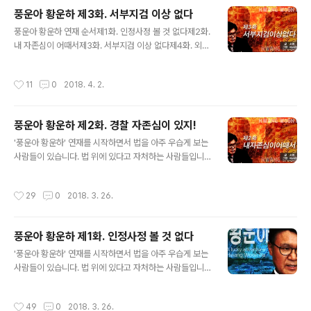
대학노트를 발견했다. 20년 전 경찰대 재학시절 사용했던
풍운아 황운하 제3화. 서부지검 이상 없다
노트에는 경찰관으로서 목표 세 가지가 적혀 있었다. 경찰
글 내용
풍운아 황운하 연재 순서제1화. 인정사정 볼 것 없다제2화.
의 정치적 중립, 경찰수사권 독립, 경찰기구 독립이다. 경찰
내 자존심이 어때서제3화. 서부지검 이상 없다제4화. 외시
은 수사권 독립을 정의로운 사회를 실현하는 전제로 여긴
출신 경찰청장제5화. 북창동의 언터처블제6화. 오늘 참 멋
다. 황운하는 1984년, 4학년이 됐을 무렵 경찰 조직이 떠
진 날이야제7화. 백한 번째 프로포즈 1998년 김대중 정부
안은 숙제 해결을 경찰이 존재하는 이유로 삼겠다고 생각
작성시간
11
0
2018. 4. 2.
가 들어섰다. 1997년 대통령 선거 당시 후보 김대중은 프
했다. 1987년 6월 항쟁이 벌어지고, 민주화 바람이 불었
랑스 대혁명처럼 구체제에 대한 모순을 타파해야 한다고
다. 1988년 1월 ..
목소리를 높였다. 구체제 모순 타파 가운데 하나가 경찰 수
풍운아 황운하 제2화. 경찰 자존심이 있지!
사권 독립이었다. 1999년 경찰청장 김광식은 수사권 독립
글 내용
소신을 피력했다. 당시 성동경찰서 형사과장인 황운하는
'풍운아 황운하' 연재를 시작하면서 법을 아주 우습게 보는
오랫동안 당면한 과제를 해결하고자 한다. 형사 검찰 파견
사람들이 있습니다. 법 위에 있다고 자처하는 사람들입니
이었다. 정작 형사과 인력은 부족한데 경찰은 검찰 일을 거
다. 배우 박중훈이 주연을 맡은 OCN 방영드라마 가 있습
들었다. 검찰 파견 직원 관련 규정을 따르지 않는 편법 파견
니다. 이 드라마는 이 사회 법 위에 있는 사람들의 적나라한
작성시간
29
0
2018. 3. 26.
이었다. 파견 경찰을 철..
악행들을 펼쳐 보입니다. 처음에는 돈 많은 기업인인가 싶
더니 권력과 부에 미친 검찰 지검장 악행이 드러나지요. 이
들이 구속되자 착한 권력으로 보이는 새 지검장이 들어섭
풍운아 황운하 제1화. 인정사정 볼 것 없다
니다. 그 다음 ‘나쁜 녀석들’로 강력계 형사들이 급부상하지
글 내용
만 이 역시 검찰 조직이 뒤를 봐줬다는 게 드러납니다. 결국
'풍운아 황운하' 연재를 시작하면서 법을 아주 우습게 보는
착한 권력으로 생각했던 새로운 지검장도 ‘조직 보호’ 논리
사람들이 있습니다. 법 위에 있다고 자처하는 사람들입니
앞에서 위험하기는 마찬가지였습니다. 문재인 정부 들어서
다. 배우 박중훈이 주연을 맡은 OCN 방영드라마 가 있습
국정원과 검찰 권력 견제를 요구하는 목소리가 어느 때보
니다. 이 드라마는 이 사회 법 위에 있는 사람들의 적나라한
작성시간
49
0
2018. 3. 26.
다 높습니다. 적폐청산이라는..
악행들을 펼쳐 보입니다. 처음에는 돈 많은 기업인인가 싶