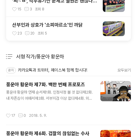
‘씨∼ㅂ’, 직무유기만 문제고 월권은 괜찮다
고?
15
3
조회
8
산부인과 상호가 '소피마르소'인 까닭
23
20
조회
5
서형 작가/풍운아 황운하
분류 전체보기
주요 글 목록
카카오톡과 트위터, 페이스북 함께 합시다!
모두보기
공지
풍운아 황운하 제7화. 백한 번째 프로포즈
글 내용
풍운아 황운하 연재 순서제1화. 인정사정 볼 것 없다제2화.
내 자존심이 어때서제3화. 서부지검 이상 없다제4화. 외시
출신 경찰청장제5화. 북창동의 언터처블제6화. 오늘 참 멋
진 날이야제7화. 백한 번째 프로포즈 풍운아 황운하 마지
작성시간
17
0
2018. 5. 9.
막 화. 백한번째 프로포즈 1983년 경찰대 겨울방학을 마
치고 학교로 들어가는 날이었다. 황운하는 오랜만에 친구
들을 만났다. 입실 시각은 오후 6시. 친구들과 헤어진 황운
풍운아 황운하 제6화. 검찰의 끊임없는 수사
하는 6시가 약간 지나 학교에 도착했다. 황운하를 부른 지