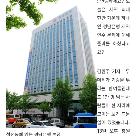
: 안녕하세요? 오
늘은 지역 최대
현안 가운데 하나
인 경남은행 지역
인수 문제에 대해
준비를 하셨다고
요?
김훤주 기자 : 무
더위가 기승을 부
리는 한여름인데
도 1만 명 넘는 사
람들이 한 자리에
모이는 보기 드문
일이 있었습니다.
13일 오후 창원
석전동에 있는 경남은행 본점.