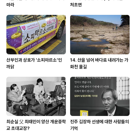
마라
처초연
산부인과 상호가 '소피마르소'인
14. 산을 넘어 바다로 내려가는 가
까닭
화천 물길
최순실 父 최태민이 양산 개운중학
진주 김장하 선생에 대한 사람들의
교 초대교장?
기억