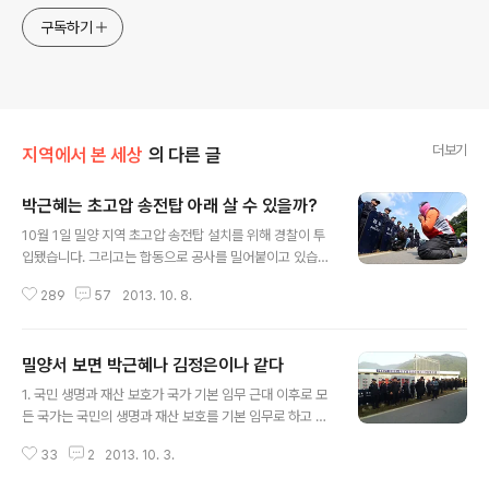
구독하기
더보기
지역에서 본 세상
의 다른 글
박근혜는 초고압 송전탑 아래 살 수 있을까?
글 내용
10월 1일 밀양 지역 초고압 송전탑 설치를 위해 경찰이 투
입됐습니다. 그리고는 합동으로 공사를 밀어붙이고 있습니
다. 지역 주민은 어떻게 되든 상관없습니다. YTN 같은 방
289
57
2013. 10. 8.
송에서는 순조롭게 다섯 군데에서 공사가 이뤄지고 있다고
보도합니다. 하지만 아닙니다. 그것은 그이들의 바람일 뿐
입니다. 10월 7일 MBC 경남 라디오 광장 세상읽기에서는
밀양서 보면 박근혜나 김정은이나 같다
이를 두고 얘기를 한 번 풀어봤습니다. ----------------
글 내용
----- 1. 지역 주민 제압 위한 경찰 투입 김훤주 기자 : 밀양
1. 국민 생명과 재산 보호가 국가 기본 임무 근대 이후로 모
에 경찰이 투입된 지 오늘로 일주일째입니다. 부북·단장·상
든 국가는 국민의 생명과 재산 보호를 기본 임무로 하고 있
동·산외면 네 개 면 스물일곱 마을에서 765kv 초고압 송
습니다. 근대 이전에는 그렇지 않았습니다. 봉건국가나 고
전탑 쉰두 개 가운데 다섯 군데에서 작업이 진행되고 있다
33
2
2013. 10. 3.
대국가는 그 나라를 지배하는 왕조의 재산과 생명 보호에
고 합니다. 서수진 아나운서 : 현재 투입된 경찰이 3000
으뜸 가치를 두었습니다. 그런데 근대 이후이면서도 그러