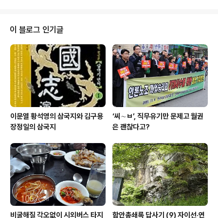
명..
하지 않은 나라들이 있습니다. 그것도 국경선을 맞대고 있
습니다. 조선민주주의인민공화국(북한)과 대한민국이 그것
입니다. 북한이 그러하지 않다는 사실은 우리 사회 구성원
이 블로그 인기글
대부분이 알고 있습니다. 북한은 지배집단이 그 구성원을
굶어 죽게 만들고 인권이 땅에 떨어지게 만들었습니다. 그
러면서 세계 대부분 사람들이 반대하는데도 핵무기를 개발
하는 데에는 가능한 모든 역량을 동원하고 있습니다. 대한
민국도 국가가 권력을 동원해 국민의 생명을 ..
이문열 황석영의 삼국지와 김구용
‘씨∼ㅂ’, 직무유기만 문제고 월권
장정일의 삼국지
은 괜찮다고?
비굴해질 각오없이 시외버스 타지
함안총쇄록 답사기 (9) 자이선·연