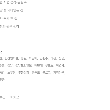
런 저런 생각-김훤주
냥 별 의미없는 것
사 속의 한 컷
진과 짧은 생각
ag
천,
민간인학살,
창원,
박근혜,
김훤주,
마산,
창녕,
주완,
경남,
경남도민일보,
해딴에,
우포늪,
이명박,
동강,
노무현,
촛불집회,
홍준표,
블로그,
지역신문,
두관,
근글
인기글