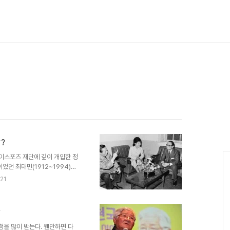
?
케이스포츠 재단에 깊이 개입한 정
었던 최태민(1912~1994)에
과 경력을 기록하면서 '양산 개
21
운중학교를 설립해 교장에 취임한
피 양산 개운중학교는 현재 (도
로 있는 학교다. 그 학교를 최태
닭
일까?이에 대해 나는 을 쓰기 위
야기를 들을 수 있었다. ..
청을 많이 받는다. 웬만하면 다