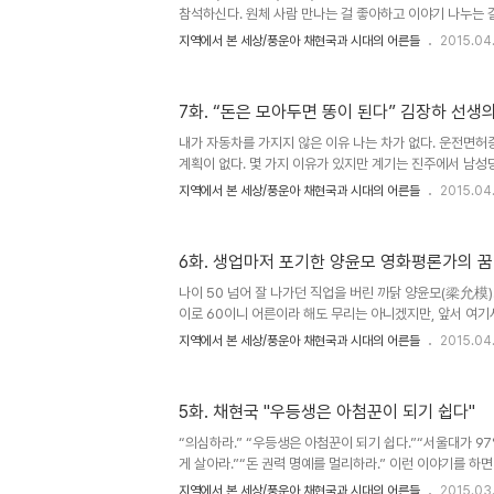
참석하신다. 원체 사람 만나는 걸 좋아하고 이야기 나누는 
어른도 딱 잘라 거절하는 곳이 있다. 최근 두 군데 언론사
지역에서 본 세상/풍운아 채현국과 시대의 어른들
2015.04
다. 한 군데는 SBS 스페셜이라는 다큐멘터리 프로그램이었고
허전이라는 대담 프로그램이었다. 명불허전은 알고 보니 유
하는 프로그램이었다. 웹사이트에 들어가서 보니 벌써 100
7화. “돈은 모아두면 똥이 된다” 김장하 선생
라는 이세중 변호사도 출연했고, 한국 시민운동을 이끌어왔
가 김홍신, 김원기 전 국회의장, 조순 전 서울시장, 소설가 
내가 자동차를 가지지 않은 이유 나는 차가 없다. 운전면허
계획이 없다. 몇 가지 이유가 있지만 계기는 진주에서 남성
생 이야기를 들은 것이었다. 1991년이었다. 내가 대학을 
지역에서 본 세상/풍운아 채현국과 시대의 어른들
2015.04
년이 좀 넘은 시기였다. 그분이 설립하여 이사장으로 있던
국가에 헌납했다는 소식을 들었다. 어떤 사람인지 궁금했다.
십억 원의 사재를 들여 고등학교를 설립, 명문으로 키운 사람
6화. 생업마저 포기한 양윤모 영화평론가의 꿈
직 압력에 굴하지 않고 단 한 명의 교사도 자르지 않은 사람
없이 자전거를 타고 다니는 사람’이라는 것이다. 궁금했다. 
나이 50 넘어 잘 나가던 직업을 버린 까닭 양윤모(梁允模).
이로 60이니 어른이라 해도 무리는 아니겠지만, 앞서 여기서
(89), 방배추(81) 어른들에 비하면 한참 젊은 나이다. 하
지역에서 본 세상/풍운아 채현국과 시대의 어른들
2015.04
업을 훌쩍 내려놓고 고향 제주도로 낙향, 강정마을에서 전혀
을 언젠가는 꼭 만나보고 싶었다. 그런데 놀라운 일이 생겼
직접 전화가 걸려온 것이다. ‘대안언론을 고민하는 제주도 
5화. 채현국 "우등생은 아첨꾼이 되기 쉽다"
데, 제주도에 와서 지역언론에 대한 강의를 해달라는 것이었다
간 제주도였다. 그는 2008년 제주도 서귀포시 강정마을에 
“의심하라.” “우등생은 아첨꾼이 되기 쉽다.”“서울대가 9
게 살아라.”“돈 권력 명예를 멀리하라.” 이런 이야기를 하
바라는 부모들은 싫어할지 모르겠다. 장의사적 직업으로 살
지역에서 본 세상/풍운아 채현국과 시대의 어른들
2015.03