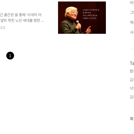
을 하면서 살아왔는데…. 명리에 눈
이
 세우지 말라는 겁니다.” 그렇
그
. 그가 얼마나 그런 ..
근 출간된 을 통해 ‘시대의 어
 앞뒤 막힌 노인 세대를 향한 말
역
부하고 성찰하고 고민하지 않으면
.03
껍질부터 못 깨는 사람은 또 그런
사
사람들이 저 꼴밖에 될 수 없었던
거지.” 이처럼 백발의 채현국은
취해야 할지 그의 80년 인생을
만, 그래도 잘 ..
1
T
합
김
낙
김
최
최
근
글
과