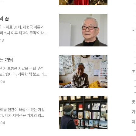
‘장의사적인 직업’이 그것이다.
 인간들은 장의사적인 직업, 남과
생이라 할지라도 자기 재미 보려고
의 꿈
직업이 되는 거죠. 대통령 해먹
나 있을까요?..
국 나이로 81세. 채현국 어른과
서
시라소니 이후 최고의 주먹’이라
예 성(姓)까지 붙여 ‘방배추’라
.18
0년대에 전국에서 알아주는 싸움꾼
 없었다. 철저히 ‘나홀로 주먹’이
않았지만, 여러 명이 떼거리도 달
쓰는 까닭
깡패 17명과 싸운 일이나 1954
인깡패 3명..
된 지 보름쯤 지났을 무렵 낯선
초
 고맙습니다. 기록한 책 보고 너
에도 풍운아가 아니라 복된 人生
.06
 준 것 같습니다.구절구절 대화
였답니다. 지금까지도 많은 일을
보냅니다. 042-000-
맛
다. 1. 23 대전에서 장형숙 할
는 흰 복사용지에 검정 볼펜..
명예를 인간이 빠질 수 있는 가장
가
다. 내가 지역신문 기자의 의무
렇게 말했다. “절대로 나를 훌
이
.04
어른이란 말도 쓰지 마시오. 만
 거요.” 그러면서 이렇게 덧붙였