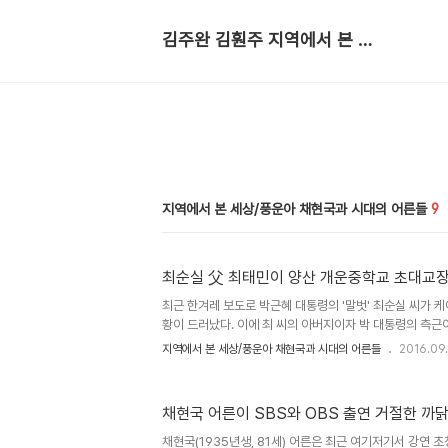
김주완 김훤주 지역에서 본 세상
지역에서 본 세상/풍운아 채현국과 시대의 어른들
9
최순실 父 최태민이 양산 개운중학교 초대교장
최근 한겨레 보도로 박근혜 대통령의 '말벗' 최순실 씨가 
황이 드러났다. 이에 최 씨의 아버지이자 박 대통령의 측근이
대한 관심도 다시 높아지고 있다.한겨레는 최태민 씨의 행적
지역에서 본 세상/풍운아 채현국과 시대의 어른들
2016.09.
운중학교 교장'을 거친 걸로 보도했다. "경남 양산에서 개
최태민은 2년 만에 교장을 그만두고"라고 한 것이다.알다시
서출판 피플파워, 2015)의 주인공 채현국 선생이 이사장으
채현국 어른이 SBS와 OBS 출연 거절한 까
민이 설립하고 2년 동안 교장을 지냈다는 건 어디까지 사실
해 채현국 이사장을 인터뷰하면서 자연스레 그 과정에 대한 이
채현국(1935년생, 81세) 어른은 최근 여기저기서 강연 초