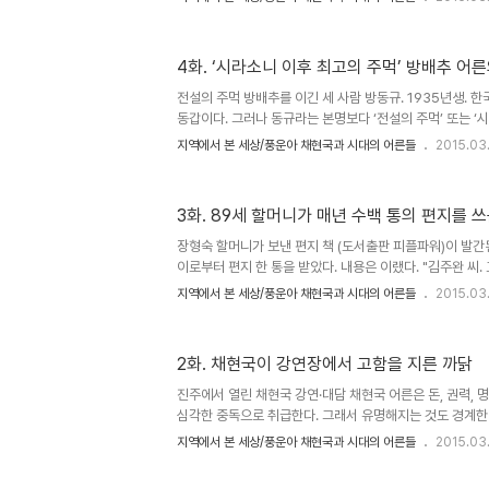
사회의 직업을 두 가지 종류로 나눈다. ‘산파적인 직업’과 
“남의 갈등, 남의 불행, 남의 불안을 이용해서 자기가 서는
함께 하면 산파적 직업입니다. 목사, 스님, 신부, 학교 선
4화. ‘시라소니 이후 최고의 주먹’ 방배추 어른
자기보다 못한 사람을 이용해먹으려고 하는 순간 장의사적 
고 총리 해먹고, 장·차관하는 놈 중에 장의사 아닌 놈 몇 놈이
전설의 주먹 방배추를 이긴 세 사람 방동규. 1935년생. 한
동갑이다. 그러나 동규라는 본명보다 ‘전설의 주먹’ 또는 ‘
는 수식어와 함께 ‘배추’라는 별명이 더 유명한 어른이다. 아
지역에서 본 세상/풍운아 채현국과 시대의 어른들
2015.03
고도 불린다. ‘주먹’이라는 수식어가 말해주듯 그는 195
이었다. 그러나 요즘 말하는 ‘조폭’은 아니었다. 그는 소속이
었다. 그에게 한 번 겨뤄보자며 찾아오는 건달도 마다하지 
3화. 89세 할머니가 매년 수백 통의 편지를 
려드는 싸움도 회피하진 않았다. 1952년 을지로 6가에서 
년 서울 성동역 근방의 대로변에서 카빈 소총을 들이대는 군
장형숙 할머니가 보낸 편지 책 (도서출판 피플파워)이 발간
이로부터 편지 한 통을 받았다. 내용은 이랬다. "김주완 씨.
무 고마워서 몇 자 적는 27년생 할머니입니다. 썩은 세상
지역에서 본 세상/풍운아 채현국과 시대의 어른들
2015.03
(인생)이 보석처럼 우리에게 기쁨과 보람을 주고 신통력까지
하신 內容(내용)으로 代理(대리) 만족을 느끼면서 감격하
하셨지만 좋은 기록 많이 해 주십시오.주소 몰라서 출판사로 
2화. 채현국이 강연장에서 고함을 지른 까닭
0000010-0000-0000 수전증이 있어서 亂筆(난필)입니
머니" 27년생이라면 한국 나이로 89세의 할머니였다. 편지
진주에서 열린 채현국 강연·대담 채현국 어른은 돈, 권력, 
심각한 중독으로 취급한다. 그래서 유명해지는 것도 경계한
감 또는 부채의식으로 그의 삶을 기록하겠다고 했을 때도 이
지역에서 본 세상/풍운아 채현국과 시대의 어른들
2015.03
륭하다든지 근사하다든지 그런 식으로 쓰지 마시오. 괜찮은 
일 그런 식으로 미화하거나 하면 (책을) ‘불 싸지르라’고 할