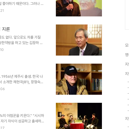
걸 좋아하기 때문이다. 그러나 채
의 취재와 인터뷰 요청을 거절했
.21
, 또 한 군데는 OBS의 명불
인촌 전 문화관광부 장관이 진행
회가 넘었다. 인권변호사 1세대
의 지론
다는 손봉호 교수도 있다. 소설
조정래 등 쟁쟁한 분들이 그동안..
증도 없다. 앞으로도 차를 가질
당한약방을 하고 있는 김장하 선
모
졸업하고 기자노릇을 시작한지 1
.10
 진주 명신고등학교를 무상으로
영
 아는 사람들에게 물어보니 ‘수
지
’이고, ‘정부의 전교조 교사 해
’이며. ‘워낙 검소하여 자동차도
지
한약방으로 그렇게 많은 돈을 ..
 1956년 제주시 출생. 한국 나
 소개한 채현국(81), 장형숙
지만 나이 50이 넘어 잘 나가던 직
.06
 다른 삶을 개척하고 있는 이 분
다. 바로 그 양윤모 선생으로부터
사람들(가칭)’이란 모임이 있는
. 지난 13~15일 그래서 찾아
눌러앉기 전..
7%의 아첨꾼을 키운다.” “시시하
지
면 자기 자식이 성공하고 출세하길
고 싶은가? 채현국 어른은 우리
.27