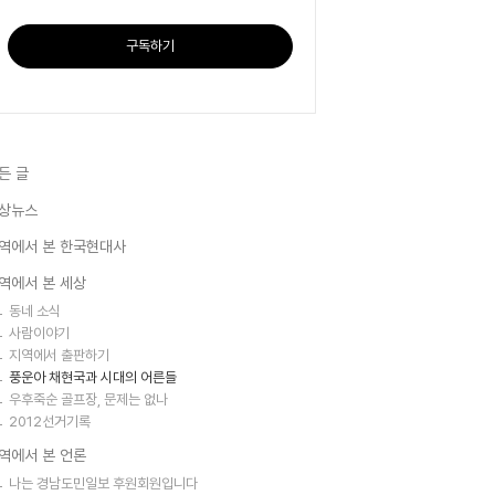
구독하기
든 글
상뉴스
역에서 본 한국현대사
역에서 본 세상
동네 소식
사람이야기
지역에서 출판하기
풍운아 채현국과 시대의 어른들
우후죽순 골프장, 문제는 없나
2012선거기록
역에서 본 언론
나는 경남도민일보 후원회원입니다