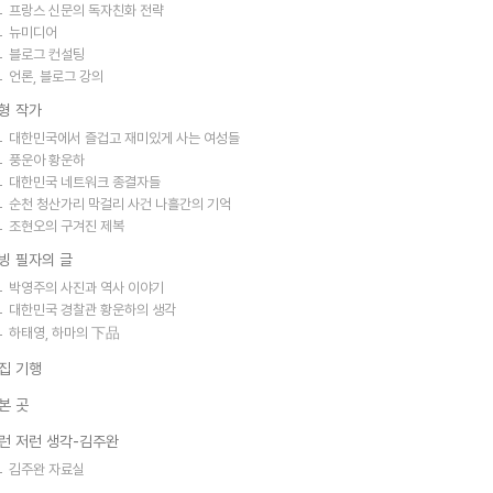
프랑스 신문의 독자친화 전략
뉴미디어
블로그 컨설팅
언론, 블로그 강의
형 작가
대한민국에서 즐겁고 재미있게 사는 여성들
풍운아 황운하
대한민국 네트워크 종결자들
순천 청산가리 막걸리 사건 나흘간의 기억
조현오의 구겨진 제복
빙 필자의 글
박영주의 사진과 역사 이야기
대한민국 경찰관 황운하의 생각
하태영, 하마의 下品
집 기행
본 곳
런 저런 생각-김주완
김주완 자료실