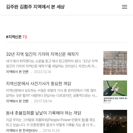
김주완 김훤주 지역에서 본 세상
지역신문
72
32년 지역 일간지 기자의 지역신문 제작기
내가 에서 퇴직했다는 소문을 듣고 에서 원고청탁이 왔다. '32년 지역
일간지 기자의 지역신문 제작기'를 써달라는 것이었다. 자연스레 지난
세월을 정리도 할 겸 원고를 썼고 2022년 3월호에 실렸다. 1990년
지역에서 본 언론
2022.12.14
3월 지역신문 기자를 시작해 2021년 12월 말 퇴직했으니 꼬박 32년
을 기자로 살았다. 마지막 12년은 편집국장, 출판미디어국장, 전무이
지역신문에서 사건기사가 중요한 까닭
사였다. 정년까지 3년이 남았으나 앞당겨 퇴직한 건 ‘전무’라는 경영
지역신문에서 보도하는 수많은 유형의 기사 중 온라인에서 가장 많이
진의 책무가 부담스러웠기 때문이다. 퇴직 후에도 내 정체성은 ‘기
읽히는 것은 뭘까? 사람마다 관심사는 다르겠지만, 공통적으로는 사건
자’이고 싶다. 지금도 카카오 브런치와 티스토리에 글을 쓰고, 유튜브
·사고 기사의 주목도가 가장 높다.지난 상반기 경남도민일보에서 조회
지역에서 본 언론
2017.08.14
에 영상도 올린다. 지역 방송국과 다큐멘터리 작업도 함께하고 있다.
수 1위 기사는 ‘양산 아파트 밧줄 절단 사건’이었고, 2위는 ‘창원 모 골
책도 쓸 예정이다.​ 원고 청탁을 받고 잠시 사양할까 고민했다. 섹션명
프연습장 납치 살해 사건’이었다. 특히 밧줄 절단 사건은 페이스북 ‘부
이 취재기·제작기인데,..
동네 촛불집회를 낱낱이 기록해야 하는 까닭
산공감’ 페이지에서 3만 1000명 이상의 공감과 414회 이상의 공유,
지금 우리는 그야말로 피플파워(People Power·민중의 힘)를 목도
6813개의 댓글이라는 기록을 세웠다. 도달수는 200만, 기사 조회수
하고 있습니다. 이 민중항쟁의 결과가 어떻게 기록될 지는 좀 더 두고
도 100만이 넘었다.다른 사건기사도 이만큼은 아니지만 정치·행정·경
봐야 알겠지만, 지금까지 일어난 일 만으로도 또 한 번 대한민국 역사
지역에서 본 한국현대사
2016.11.25
제·문화·스포츠 기사보다는 훨씬 주목도가 높다. 이건 무엇을 뜻하는