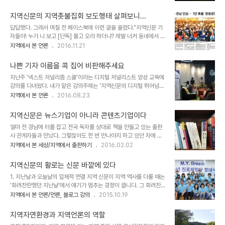
의 변곡점을 만들었습니다.이 시점에서 다시 한 번 지역신문과 기록의
걸까? 나는 이것을 ‘전통적인 뉴스 가치(value)의 부활’이라고 본다.
중요성을 생각해볼 필요가 있습니다. 저는 1987년 6월민주항쟁 20
사실 내가 처음..
지역신문의 지역촛불집회 보도행태 살펴보니...
주년이 되던 지난 2008년, 80년대 경남의 민주화운동 역사를 26회
답답했다. 그래서 며칠 전 페이스북에 이런 글을 올렸다."지역신문 기
에 걸쳐 에 연재한 적이 있습니다. 그때 절실히 느꼈던 것이 ‘지역신문
자들아! 누가 니 보고 [단독] 물고 오라 하더냐? 제발 너거 동네에서 벌
은 당대의 역사기록물이 되어야 한다’는 사실이었습니다.그러나 80년
어지는 촛불집회만이라도 제대로 좀 취재해 보도해라. 뭣이 중헌디? #
지역에서 본 언론
2016.11.21
대 경남지역 신문에선 별 도움이 되는 자료를 얻을 수 없었습니다. 하
박근혜퇴진 #촛불집회 #지역촛불"그러면서 단디뉴스 권영란 기자가
지만 역설적으로 정권의 충실한 애완견이었던 그 신문 지면을 통해 당
한겨레에 쓴 칼럼을 링크했다.☞한겨레 칼럼 : 앞마당의 500명이 더
시 기득권층과 기회주의자, ..
나쁜 기자 이름을 콕 집어 비판해주세요
소중하다 칼럼에서 지적한 대로 12일 민중총궐기 집회가 열린 후 첫
지난주 '넥스트 저널리즘 스쿨'이라는 디지털 저널리스트 양성 교육에
발행된 14일치 경남지역 3개 주요 일간지는 서울 집회를 지역 집회보
강의를 다녀왔다. 내가 맡은 강의주제는 '지역신문의 디지털 뛰어넘
다 더 중요하게 다뤘다. 경남도민일보는 1면에 서울 100만 촛불집회
기'였다.그냥 디지털 분야에서 우리가 해온 실험과 성과를 약간 뻥튀기
지역에서 본 언론
2016.08.23
를 사진과 함께 톱 기사로 보도했고, 3면에 경남 곳곳에서 열린 지역
하여 구라를 풀고 올 수도 있었겠지만, 말 그대로 장차 '넥스트 저널리
촛불집회를 보도했다.경남신문은 1면에 서울집회 사진을 실었으나 같
즘'을 책임질 수도 있는 예비언론인들에겐 뭔가 다른 메시지를 주고 싶
은 날 창원과 진주에서 열린 집회..
지역신문은 뉴스기업이 아니라 콘텐츠기업이다
었다. 저널리즘이라는 게 단지 디지털 기술을 얼마나 능수능란하게 활
얼마 전 경남에 터를 잡고 전국 독자를 상대로 책을 만들고 있는 출판
용하느냐 만의 문제가 아니라, 언론인의 자질도 디지털 시대에는 더 엄
사 관계자들과 만났다. 그렇잖아도 한 번 만나야지 하고 있던 차에 우
격한 기준이 요구된다는 점을 말하고 싶었다.사실 디지털 환경은 지역
리 신문 기자가 ‘지역출판’을 주제로 기획취재를 해보겠다고 하여 만들
지역에서 본 세상/지역에서 출판하기
2016.02.02
신문에게 큰 기회다. 과거 종이신문이 유일한 전달수단이던 시절에는
어진 자리였다. 남해의봄날 정은영 대표, 펄북스 여태훈 대표, 그리고
기껏해야 몇 천~몇 만 명의 구독자에게만 읽히던 지역신문의 기사가
도서출판 피플파워를 대표하여 내가 참석했다. 참으로 많은 이야기를
지금은 웹과 모바일을 통해 수십만 명에게 ..
지역신문의 활로는 신문 바깥에 있다
나눴지만 결론은 하나였다. 다들 의미 있는 지역콘텐츠를 발굴해 책을
1. 지난날과 오늘날의 입체적 연결 지역 신문이 지역 역사를 다룰 때는
펴내지만, 소비층이 제한되어 있다는 게 공통적인 어려움이었고, 공공
'화려찬란했던 지난날'에서 얘기가 멈추는 경향이 큽니다. 그 화려찬란
기관이나 단체에서조차 공익콘텐츠에 대한 가치를 알아주지 않아 서
했던 지난날을 지금 여기로 불러낼 때는 구체화할 필요가 있습니다. 지
지역에서 본 언론/언론, 블로그 강의
2015.10.19
운하다는 것이었다. 사실 우리가 출판업을 하겠다고 생각한 이유도 일
난날을 지난날 그대로 둔다 해도 나름대로 새롭게 인과관계를 따져서
회성으로 신문에 소비되고 마는 지역콘텐츠들이 너무 아까웠기 때문
구성까지 새롭게 해야 합니다. 그렇게 할 수 있으려면 입체적으로 알아
이었다. ‘지역신문은 뉴스기업이 아니라 종합콘텐..
지역자연환경과 지역언론의 역할
야 하고 나름대로 펼칠 수 있는 상상력이 있어야 합니다. 이를테면 경