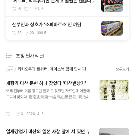
‘씨∼ㅂ’, 직무유기만 문제고 월권은 괜찮다
고?
15
3
조회
5
산부인과 상호가 '소피마르소'인 까닭
23
20
조회
5
초빙 필자의 글
분류 전체보기
주요 글 목록
카카오톡과 트위터, 페이스북 함께 합시다!
모두보기
공지
개항기 마산 문헌 하나 찾았다 '마산번창기'
글 내용
오래 전부터 이름 정도만 알고 못 찾았던 자료인데 이번에
드디어 찾았다. 慶南志稿第一編 馬山繁昌記. 明治41
年, 1908년 마산의 耕浦堂에서 발행한 책으로 저자는 諏
方武骨. 일제강점기 마산에 대한 가장 유명한 문헌인 馬
작성시간
1
0
2020. 4. 2.
山港誌(1926)의 저자이기도 하다. 책은 광고면 등을 포
함해 148면 분량으로 서언, 마산의 대관, 관공서, 지질및기
후, 위생및의사, 교육기관, 신도및종교, 교통, 호구, 경제사
일제강점기 마산의 일본 사찰 앞에 서 있던 누
정, 마산잡록잡황, 마산의 노래 등으로 구성된 종합적인 안