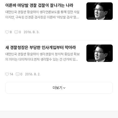
기되었어야 할 잔재가 오히려 더 괴물화되어 온갖 폐해를
이른바 마당발 경찰 검찰이 잘나가는 나라
야기하는데도 우리 국민은 아직도 관대하다.지금의 검찰제
글 내용
도는 필연적으로 대한민국을 검찰의, 검찰에 의한, 검찰을
대한민국 경찰관 황운하의 생각언론보도를 통해 접한 사실
위한 나라 즉 검찰공화국으로 만들 수밖에 없다.역대 정권
이지만, 구속된 진경준 검사장은 이른바 '마당발 검사'였다
의 잘못도 크다. 검찰의 부패와 권력남용을 어떻게 통제할
고 한다. 정치인, 기업인 등과 두루두루 가깝게 지낸다는 의
것인가보다는 그 검찰의 막강파워를 어떻게 정치에 활용할
미이다. 그가 남들이 부러워하는 보직을 거치며 대통령직
작성시간
8
0
2016. 8. 3.
것인가에 더 관심을 가졌다.검사출신을 계속 민정수석에..
인수위에도 파견나가는 등 쭉 잘 나갈수 있었던건 이같은
마당발 덕분이라는 소문이란다.마당발이 잘 나가는게 경찰
만의 일이 아니라는걸 알았다.일선서 형사과장을 하던 시
새 경찰청장은 부당한 인사개입부터 막아라
절, 누구누구가 날 잘 안다라는 말을 듣지 않으려고 사람 만
글 내용
나는걸 극도로 꺼렸었다. 업무에 사사로움이 개입될 위험
대한민국 경찰관 황운하의 생각경찰의 정치적 중립성 확보
이 있는지 여부와 상관없이 그렇게 비칠 소지조차 원천적
의 의미는 다의적이다.먼저 생각할수 있는 건 선거에 있어
으로 차단하기 위함이었다.한편, 이런 처신과는 정반대로
서 특정정당 또는 특정인의 지지 또는 반대를 위한 행위를
'형님동생' 많은 이른바 마당발 스타일도 있었다. 경멸에 가
하여서는 안 된다는 것이다.지난 대선 때 당시 김용판 서울
작성시간
14
0
2016. 8. 2.
까운 시각을 갖고 있었다.그런데 그런 '마당발..
청장의 처신이 의도가 뭐였다고 주장하든, 결과적으로 정
치적 중립성 위반 논란을 불러왔고, 이로인해 경찰에 대한
신뢰에 큰 손상을 가져온건 틀림없는 사실이다. 내년 대선
더보기
에서는 엄정 관리를 함으로써 오히려 신뢰확보에 기여하는
계기가 되어야 한다.경찰의 정치적 중립성 확보와 관련해
서 실제로 가장 중요한 것은 경찰의 인사에 정치적 영향력
이 미치게해서는 안된다는 것이다. 경찰청장이야 정무직이
니 정치적 영향하에서 임명되는 것이 불가피할 것이다.하
지만 신분보장이 되지않는 치안정감을 제외한 치안감 ..