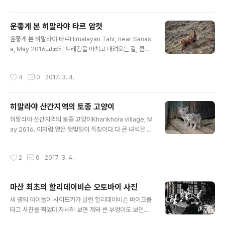
의 기사와 함께 실린 것으로, 기사는 마산청년동맹 여자부
주최로 3월 8일 하오 7시 마산부 석정 독립교회당에서 기
념강연을 개최하니 많은 사람들의 방청을 환영한다는 내용
운좋게 본 히말라야 타르 암컷
이다.김귀동, 김종신, 여해 등 세 사람의 연사가 각각 국제
글 내용
운좋게 본 히말라야 타르Himalayan Tahr, near Sanas
부인데이 유래, 조선여성운동, 부인운동의 의의 등에 대해
a, May 2016.고쿄리 트레킹을 마치고 내려오는 길, 쿰중
강연한다고 되어 있다. 그러나 이 기념 강연회는 계획대로
으로 이어지는 긴 비탈길을 내려 오는데 산비탈 위쪽에 한
열리지 못했다. 일제경찰이 강연회를 금지시켜 버렸기 때
떼의 타르 무리가 보인다. 가만 보니 새끼도 여러 마리다.좀
문이다.세계여성의 날을 당시에는 주로 '국제부인데이'라
작성시간
4
0
2017. 3. 4.
더 가까이서 찍으려고 몸을 낮추고 올라갔다. 다들 잎을 뜯
고 불렀는데 '國濟無産婦人데이'라고 하여 '무산'을 강조
느라 연신 고개를 움직이는데 한 녀석만이 아래를 내려다
하기도 했다. 1924년에 염군사(焰群社)..
보고 경계를 풀지 않는다. 덕분에 이 녀석을 찍었다. 무리의
히말라야 산간지역의 토종 고양이
리드 격인 암컷이다.예전에 네팔에서 들은 얘기인데 타르
글 내용
는 가을철 번식기 때만 암수가 함께 있고 그외의 시기엔 암
히말라야 산간지역의 토종 고양이Kharikhola village, M
수가 따로 그룹을 형성하고 새끼는 암컷이 키운다고 한다.
ay 2016. 이처럼 옅은 잿빛털이 특징이다.다 큰 녀석은 보
그러니까 새끼가 보이면 암컷 그룹인 것이다.몇년 전 안나
통 보는 고양이보다 목이 조금 더 길어 보였다.카메라를 꺼
푸르나에서 수컷 그룹을 본 적이 있다. 어떻게 수컷인지 아
내니 긴장한 표정으로 쳐다본다.글 사진 박영주 경남대박
작성시간
2
0
2017. 3. 4.
느냐면 타..
물관 비상임연구원
마산 최초의 할리데이비슨 오토바이 사진
글 내용
세 명의 아이들이 사이드카가 달린 할리데이비슨 바이크를
타고 사진을 찍었다.자세히 보면 개와 큰 부엉이도 보인다.
뒤로 보이는 집은 마산 상남동 제비산 언덕에 있던 호주 선