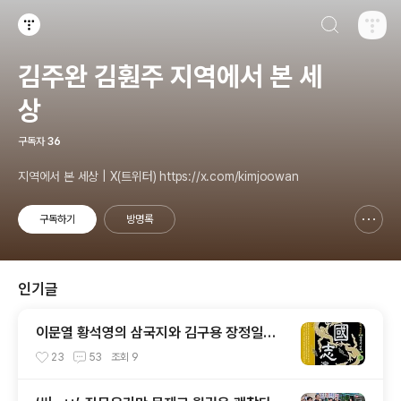
검색하기
티스토리
김주완 김훤주 지역에서 본 세
상
구독자
36
지역에서 본 세상 | X(트위터) https://x.com/kimjoowan
구독하기
방명록
신고하기 레이어
열기
인기글
이문열 황석영의 삼국지와 김구용 장정일의
삼국지
23
53
조회
9