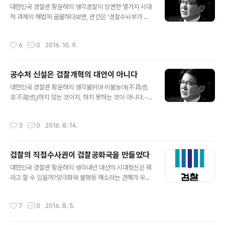
이룬 꿈들에 대한 강렬한 아쉬움이 깊어갔다.5년전인 201
대한민국 경찰관 황운하의 생각경찰이 당면한 몇가지 시대
2년 수사기획관 시절의 일이었다.경찰청 지능범죄수사대
적 과제의 해법에 골몰하다보면, 관건은 '경찰수뇌부가 정
는 조희팔의 은닉자금을 찾아 피해자들의 한을 풀어주고,
치권력에 매우 취약하다'라는 국민적 불신을 여하히 극복
비호세력을 일망타진하겠다는 야심찬 수사를 진행했었
하느냐 여부에 달려있음을 깨닫게 된다.그리고 이같은 국
작성시간
6
0
2016. 10. 9.
다.'첩보'수준으로는 당대의 유력인사들이 비호세력으로 거
민적 불신의 가장 큰 원인은 헌법정신인 직업공무원제의
론..
취지가 무시됨에서 비롯된다는 걸 알 수 있다.경찰조직에
서 직업공무원제의 적용대상이 아닌 정무직은 차관급인 경
공수처 신설은 검찰개혁의 대안이 아니다
찰청장 한명밖에 없다. 치안정감 직급은 신분보장의 예외
글 내용
일뿐이고, 치안감이하는 더우기 직업공무원에 불과하다.후
대한민국 경찰관 황운하의 생각불위야 비불능야(不爲也
배 경찰관들에게 부끄럽다대통령에게 인사권이 있는 정부
非不能也)하지 않는 것이지, 하지 못하는 것이 아니다.-
인사라고해서 직업공무원제의 전제인 실적제, 실적제의 근
맹자 -본질에 접근하지 못하는 검찰개혁 논의상황에 답답
간인 성과나 선임순위(seniority)가 무시되고 정실주의 인
함을 느끼며 머리 속을 맴돌고 있는 말이다.검찰개혁의 요
작성시간
3
0
2016. 8. 14.
사가 허용될 수 있는건 아니다. 경찰고위직 인사가 실세들
체는 검찰의 직접수사 기능을 내려놓게 하는데 있다.이것
이 ..
은 글로벌 스탠다드에 따르는 것이고, 단지 검찰의 정상화
일 뿐이다.문명국가 중 오직 우리만이 직접수사를 검찰 본
검찰의 직접수사권이 검찰공화국을 만들었다
연의 역할로 인식하는 기형적인 검찰제도를 운영하여 왔
글 내용
다.다른나라에 없는 검찰의 직접수사로 우리가 얻은 건 무
대한민국 경찰관 황운하의 생각내년 대선의 시대정신은 뭐
엇인가? 정의로운 사회가 되었나? 청렴국가가 되었나? 정
라고 할 수 있을까?양극화와 불평등 해소라는 견해가 우세
경유착과 같은 거악이 척결되었나? 인권침해적 수사가 근
하다.그런데 최근 상황을 보면 사법정의 실현, 그중에서도
절되었나?기성세대는 물론 젊은이들까지도 사법정의를 신
검찰개혁이 더 우선할듯 하다.사실 지금의 검찰제도는 일
작성시간
7
0
2016. 8. 5.
뢰하지 않는것으로 나타났고, 청렴도는 OECD 국가 중 최
제식민지배의 산물이다.검사에게 막강권한을 부여해서 식
하위..
민지 조선을 효율적으로 통제하기 위함이었다.진작 용도폐