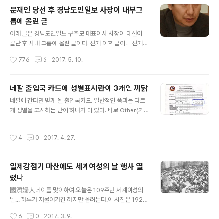
진으로 앞에 앉은 이가 당시 마산YMCA 총무 남행수 선생
문재인 당선 후 경남도민일보 사장이 내부그
이다.이 사진은 바로 남행수(1917-1997) 선생의 유품 중
룹에 올린 글
에서 찾은 것이다. 남행수 선생은 경남 산악계의 대부로 불
글 내용
리는 산악인으로, 초창기 마산YMCA에서 총무로 활동하
아래 글은 경남도민일보 구주모 대표이사 사장이 대선이
기도 했는데, 그 당시의 사진이다.그가 남긴 각종 등산장비
끝난 후 사내 그룹에 올린 글이다. 선거 이후 글이니 선거에
등의 유품과 산악회 활동자료 등이 국립산악박물관에 기증
영향을 줄 일도 없고, 또한 독자들과도 공유해도 좋을 만한
작성시간
776
6
2017. 5. 10.
된다는 소식을 접하고,..
글이라 생각하여 기록삼아 여기 올려둔다. 어제 편집 제작
에서 독자배송에 이르기까지 늦게까지 일한 모든 동료 여
러분에게 ‘모처럼 기쁜 마음’으로 고맙다는 인사 전합니다.
네팔 출입국 카드에 성별표시란이 3개인 까닭
제가 느낀 ‘모처럼 기쁜 마음’이란, 지랄같은 9년을 끝내고
글 내용
네팔에 간다면 받게 될 출입국카드. 일반적인 폼과는 다르
국민여망을 끌어안은 민주정권이 들어섰다는 안도감에서
게 성별을 표시하는 난에 하나가 더 있다. 바로 Other(기
싹튼 것입니다. 다들 저와 같은 심정이었으리라 생각합니
타). 스스로를 남성이나 여성으로 정의하고 싶지 않은 사람
다. 이번 대선을 보고 느낀 점 몇 가지를 올립니다. 분석도
들을 위한 정책적 고려이다. 네팔은 이미 2007년에 성소
있고 당부도 있습니다. 1. 예전 새누리당이 자유한국당으로
작성시간
4
0
2017. 4. 27.
수자 차별에 대한 대법원의 판결 이후 제3의 성을 인정하
바뀌고, 대선 국면에서 보수 표를 빠르게 흡수하는 것을 보
고 여러 형태의 제도적 틀을 마련해 나가고 있다. 게이나 레
고 사실 경악했습니다. 국정..
즈비언의 군 복무도 당연히 허용되며 자신의 성별이 O로
일제강점기 마산에도 세계여성의 날 행사 열
표시된 여권도 발급된다. 대선후보 토론회에서 동성애 문
렸다
제가 논란이 되었다는 뉴스를 보고 네팔의 상황이 떠올랐
글 내용
다. 카스트 차별이 강하게 남아있는 힌두교 문화가 지배적
國濟婦人데이를 맞이하여.오늘은 109주년 세계여성의
인 보수적인 사회지만 성소수자 문제와 관련한 사회적 논
날... 하루가 저물어가긴 하지만 올려본다.이 사진은 1929
의를 활성화시키고 법적 제도적 장치를 마련하는 데 있어
년 3월 6일자 동아일보에 '國濟婦人데이講演'라는 제목
작성시간
6
0
2017. 3. 9.
서는 우리나라 보다 네팔이 훨씬 앞선 것 ..