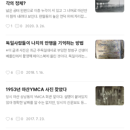
각의 정체?
내서 성격이다. 1900년대의 마산에 대한 일본 문헌으로
글 내용
韓国出張復命書(1901), 韓国案内(1902), 韓国水産
넓은 공터 왼편으로 이층 누각이 서 있고 그 너머로 마산만
誌(1908) 등 여러 문헌에 단편적으로 언급된 것이 있지만
이 훤히 내려다 보인다. 완월동의 높은 언덕 위에 자리잡은
단행본으로는 이 자료가 처음으로 보인다. 지금까지는 馬
曹洞宗 福壽寺라는 절에서 본 풍경이다. 예전에 이 사진
작성시간
1
0
2020. 3. 26.
山と鎮海湾(1911)으로 알려졌..
을 보면서 복수사는 일본 사찰인데 저 이층 누각은 뭐지?
분명히 조선식인데? 원래 저 자리에 있었던 건물인가? 저
런 건물이 있을 만한 위치가 아닌데? 하는 의문이 들었다.
독일사람들이 나치의 만행을 기억하는 방법
그리곤 시간이 흘러 잊어버리고 있다가 최근에 자료들을
글 내용
※이 글과 사진은 최근 주독일대사로 부임한 정범구 선생이
찾아보다가 놀라운 사실을 알게 됐다. 이 누각은 원래 鎭東
베를린에서 촬영해 페이스북에 올린 것이다. 독일이라는
에 있었는데 '진동학교조합'에서 이 절에 기부 이건하였고
나라가 역사의 비극을 어떻게 기억하고 교훈으로 삼고 있
복수사는 이를 山門으로 삼아 觀海樓란 이름을 붙이고 1
는지를 알 수 있는 글과 사진이어서 정범구 대사의 허락을
928년 5월에 낙성식 및 관음제를 성대히 열었다는 것이
작성시간
6
0
2018. 1. 16.
얻어 블로그에 기록으로 남긴다. - 편집자 과거를 잊지 않
다. 이후 이 사진을 엽서로 만들어 판매할 정도로 당시 마산
는 나라 주말을 맞아 가벼운 마음으로 숙소 주변과 베를린
의 새로운 명소로 등장하게 됐다. ..
이곳저곳을 돌아보았다. 그러나 가는 곳 마다 맞닥뜨리게
1953년 마산YMCA 사진 찾았다
된 것은 독일의 어두운 과거 흔적들과의 만남이었다. 과거
글 내용
나치가 저질렀던 만행의 흔적들이 덮이고 잊혀지지 않도록
당시 마산 상남동의 YMCA 회관 앞이다. 설명이 붙어있지
곳곳에서 역사가 증언, 고발되고 있는 것이다. "과거에 대
않아 정확한 날짜를 알 수는 없지만, 당시의 신문보도 등을
해 눈 감는 자는 미래에 대해서도 눈 감을 것"이라고 경고
볼 때 1953년 5월 3일로 추정된다.당시 마산Y는 서울여
하면서, 왜 독일 젊은이들이 과거 독일이 저질렀던 일에 대
자의과대학(현 고대 의대)의 김영택 박사를 초청해 '육아
작성시간
6
0
2017. 7. 23.
해서 책임을 느껴야 하는지 설파했던 ..
강연과 좌담회'를 열었는데, 이 행사를 전후해 찍은 것으로
보인다.초창기 마산YMCA의 상황과 활동을 알려주는 사