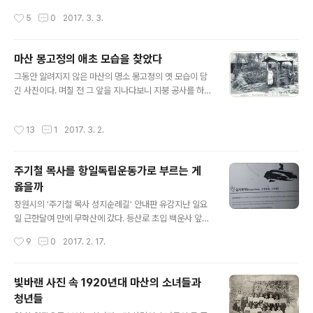
교사 사택이다. 아이들은 호주 선교사 맹호은(孟晧恩, Re
작성시간
5
0
2017. 3. 3.
v. F.Macrae) 목사의 자녀들이다.맹호은 목사는 1915년
마산에 와 신사참배 거부에 따른 일제의 탄압으로 마산지
부를 철수해 호주로 떠날 때까지 25년간 마산에서 사역한
마산 몽고정의 애초 모습을 찾았다
선교사이다. 그는 창신학교 3대 교장을 맡아 회원동 교사
글 내용
신축을 맡은 당사자이기도 하다.그는 오토바이를 타고 장
그동안 알려지지 않은 마산의 명소 몽고정의 옛 모습이 담
터를 돌아다니며 코넷을 불며 선교를 했다고 한다. 사진에
긴 사진이다. 며칠 전 그 앞을 지나다보니 지붕 공사를 하고
서 보는 오토바이는 1922년부터 타고 다녔는데 마산에서
있기에 이 사진을 떠올리고는 올려본다. 예전에 일본의 경
처음으로 선보인 거라고 한다.그는 2남 1녀를 두었는데 모
매 사이트에서 찾아둔 사진엽서이다. 오늘 다시 찾아보니
작성시간
13
1
2017. 3. 2.
두 마산에서 태어났다. 남..
사라지고 없다. 그 사이 팔린 건지... 이 사진과는 조금 다른
방향에서 찍은 게 한 장 더 있는데, 거기에는 사람은 없고
우물 오른쪽으로 비스듬히 올라가는 좁은 길이 보인다. 그
주기철 목사를 항일독립운동가로 부르는 게
사진보다 당시 상황을 더 잘 보여주는 것 같아 이 사진을 소
옳을까
개한다.사진을 가만히 보면 우물은 벽돌로 쌓은 네모난 우
글 내용
물틀(우물턱) 위로 나무기둥에 함석지붕이 있는 모습이다.
창원시의 '주기철 목사 성지순례길' 안내판 유감지난 일요
우물가에는 납작한 판석을 깔았고 돌담이 둥글게 우물을
일 근한달여 만에 무학산에 갔다. 등산로 초입 백운사 앞에
에워싸고 있다. 돌담 뒤로는 울타리로 심은듯한 몇 그루 나
그동안 못보던 게 있어 보니 창원시에서 세운 ‘주기철 목사
작성시간
9
0
2017. 2. 17.
무가 서 있고 왼쪽으로..
성지순례길’ 안내판이다. 그런 길이 생겼나?그 옆에는 ‘십
자바위 1.4km’라 적힌 이정표도 있다. ‘주기철 일사각오의
길’이란 이름의 안내판에는 “항일독립운동가인 주기철목
빛바랜 사진 속 1920년대 마산의 소녀들과
사가 마산문창교회에서 목회 활동시 매일 밤을 지새우며
청년들
눈물로 기도했던 장소이다.”라는 설명이 우리말과 영어, 중
글 내용