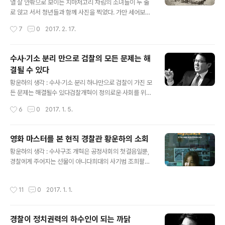
국어, 일본어로 적혀 있다.그런데 한번더 읽어보니 유감이
열 살 안팎으로 보이는 치마저고리 차림의 소녀들이 두 줄
생기는 안내문이다. 우선 ‘항일독립운동가’인 주기철 목사
로 앉고 서서 청년들과 함께 사진을 찍었다. 가만 세어보니
가 “매일 밤을 지새우며 눈물로 기도했다”는데 그 맥락이
소녀들은 모두 열다섯 명이다. 앞줄 가운데 모자 쓴 꼬마는
작성시간
7
0
2017. 2. 17.
연결되지 않는다. 사람들이 그 내용을 알기에는 한참 설명
남자아이인데, 아마도 누나를 따라 왔을 터이다. 앞줄 소녀
이 부족하다. 왜 매일 밤을 지..
들 옆엔 좌우로 청년 둘이 앉고 뒤로 청년 셋이 서 있다. 웃
는 얼굴 없이 모두 조금은 긴장한 표정이다. 이들은 누구이
수사·기소 분리 만으로 검찰의 모든 문제는 해
고 어떤 일로 이런 사진을 남겼을까.얼마 전 한 독립운동가
결될 수 있다
의 집안에서 찾은 사진이다. 사진 상단에 글자가 있긴 한데
글 내용
희미해서 도무지 알기 힘들다. 내가 들은 건 앞 줄 맨 오른
황운하의 생각 : 수사·기소 분리 하나만으로 검찰이 가진 모
쪽 한복을 입은 이가 황수룡이고 맨 뒷줄 오른쪽에 서 있는
든 문제는 해결될수 있다검찰개혁이 정의로운 사회를 위한
이는 김종신이라는 것 뿐이다. 듣는 순간 김종신은 바로 알
시대정신으로 부각되면서 백가쟁명 수준의 다양한 검찰개
작성시간
6
0
2017. 1. 5.
아볼 수 있었고 황수룡도 수감자 카드 사진 등을 통해 알고
혁 방안들이 등장하고 있다.그러나 해답은 간명하다.그것
있었기에 같은..
은 글로벌 스탠다드인 수사는 경찰, 기소는 검찰이라는 권
력분립 원리에 따르는것이다.그간 검찰개혁은 난제 중의
영화 마스터를 본 현직 경찰관 황운하의 소회
난제였다.그것은 답을 찾기 어려워서가 아니라, 검찰을 비
글 내용
황운하의 생각 : 수사구조 개혁은 공정사회의 첫걸음일뿐,
롯한 기득권 계층의 저항을 넘어서기 어렵기 때문이었다.
경찰에게 주어지는 선물이 아니다희대의 사기범 조희팔에
조국 광복 후 지금까지 우리는 민주주의 근간이랄수 있는
게서 모티브를 얻었다는 영화 .영화의 처음은 처칠 수상 차
'견제와 균형'이 무시된 '수사·기소 검사독점주의'를 운영해
량에 교통스티커를 발부한 경찰관은 '너무도 당연한 일을
왔다.그 적폐는 마침내 검사 개인의 일탈을 넘어서 공동체
작성시간
11
0
2017. 1. 1.
한 경찰관'이라는 에피소드 소개로 시작되었고, 마지막은
붕괴의 위기와 국가시스템의 마비를 초래했다.이제라도 검
조희팔 '비호세력'의 상징으로 설정된 국회로 경찰이 총출
찰은 기소 만을 담당하는 기관으로 돌아가야 나라..
동하는 장면이었다.지난 일들이 떠올라 심장의 고동소리가
경찰이 정치권력의 하수인이 되는 까닭
빨라졌고 파노라마처럼 스쳐 지나가는 기억들 속에 못다
글 내용