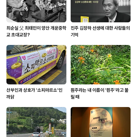
최순실 父 최태민이 양산 개운중학
진주 김장하 선생에 대한 사람들의
교 초대교장?
기억
산부인과 상호가 '소피마르소'인
훤주라는 내 이름이 '흰주'라고 불
까닭
릴 때