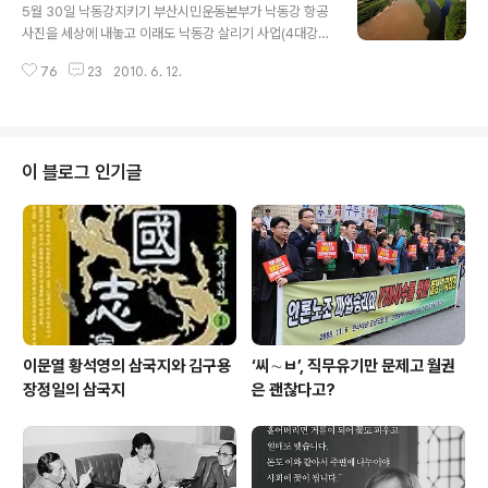
다. 어쨌든 저는 보지 않는데, 그것은 아마도 개인이 집단에
5월 30일 낙동강지키기 부산시민운동본부가 낙동강 항공
푹 빠져 묻혀 버리는 그런 일이 겁나기 때문입니다. 2006
사진을 세상에 내놓고 이래도 낙동강 살리기 사업(4대강
년 이야기를 조금 해 보겠습니다. 제가 일하는 에서 2002
살리기 사업)을 해야 하겠느냐고 세상에 대해 다그쳤습니
년 월드컵 4강 진입을 돌아보는 기사를 그 해 2월 16일치
76
23
2010. 6. 12.
다. 사진 가운데 하나가 바로 아래 이것인데요, 대구 강정보
에 실은 적이 있습니다. 기사 가운데 "잠깐의 정적이 흐른
바로 아래 금호강이 낙동강이랑 몸을 섞는, 원래는 아름다
후, 가슴을 졸..
웠던 곳이랍니다. 하류에서 상류로 거슬러 오르면서 찍은
사진인데, 공단지대를 거친 오른쪽 금호강은 폐수가 돼 있
고, 왼쪽으로 밀려나 있는 본류는 싯누런 흙탕물입니다. 비
이 블로그 인기글
가 오면 언제나 이렇지만 그렇지도 않은 지금 이런 상황은
강바닥 준설을 지나치게 해서 생긴 것입니다. 바닥을 긁어
낼 때는 규정을 지켜 오탁(汚濁)을 막아야 하는데 그렇게
하지 않은 것입니다. 그런데 알고 봤더니 금호강이 합류하
는 강정보 둘레만이 아니라 합천보와 함..
이문열 황석영의 삼국지와 김구용
‘씨∼ㅂ’, 직무유기만 문제고 월권
장정일의 삼국지
은 괜찮다고?