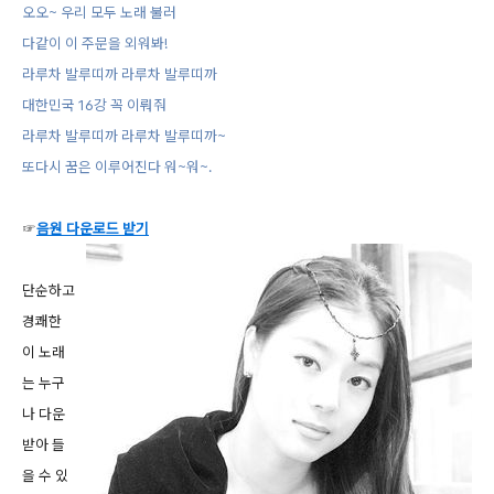
오오~ 우리 모두 노래 불러
다같이 이 주문을 외워봐!
라루차 발루띠까 라루차 발루띠까
대한민국 16강 꼭 이뤄줘
라루차 발루띠까 라루차 발루띠까~
또다시 꿈은 이루어진다 워~워~.
☞
음원 다운로드 받기
단순하고
경쾌한
이 노래
는 누구
나 다운
받아 들
을 수 있