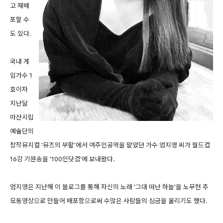
고 재배
포할 수
도 있다.
국내 게
임가수 1
호이자
지난달
마산시립
예술단의
창작뮤지컬 '뮤즈의 부활'에서 여주인공역을 맡았던 가수 엄지영 씨가 월드컵
16강 기원송을 '100인닷컴'에 보내왔다.
엄지영은 지난해 이 블로그를 통해 자신의 노래 '그대 떠난 하늘'을 노무현 추
모동영상으로 만들어 배포함으로써 수많은 사람들의 심금을 울리기도 했다.