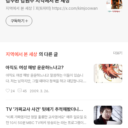
김주완 김훤주 지역에서 본 세상
지역에서 본 세상 | X(트위터) https://x.com/kimjoowan
구독하기
더보기
지역에서 본 세상
의 다른 글
아직도 여성 해방 운운하느냐고?
글 내용
아직도 여성 해방 운운하느냐고 말씀하는 이들이 있습니
다. 저는 남자지만, 그럴 때마다 정색을 하고 대답합니다.
앞으로 한참 더 여성 해방을 얘기해야 하고 할 수밖에 없다
24
45
2009. 3. 26.
고 말입니다. 왜냐고요? 여전히 여성에게 억압이 있으니까
요. 가부장제로 고통을 받으니까요. 여기 사실이 그러함을
일러주는 좋은 책들이 있습니다. 여성 억압에 대해 쉽게 또
TV '가짜교사 사건' 뒷얘기 추적해봤더니…
는 어렵게 얘기해 주고 있습니다. 와 와 이 그것입니다. 요
글 내용
즘 들어 쏟아졌습니다. ◇전쟁은 어떻게 여성을 억압하나
"비록 가짜였지만 정말 훌륭한 교사였어요" 매주 일요일 오
보스니아의 사페타. 36살. 남의 집 청소를 하고 산 열매를
전 10시 50분 MBC TV에서 방송되는 라는 프로그램이
따다 팔아 먹고 삽니다. 사페타는 이웃 사람과 병사들이 강