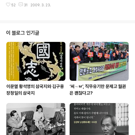
있다. 지난 15일 이 프로그램의 '진실 혹은 거짓' 세 번째 이
간하던 그 때 공포를 떠올렸습니다. “고통스러웠지만, 죽지
52
31
2009. 3. 23.
야기로 경남 함양의 한 초등학교에서 있었던 '학교 괴담'이
않았기 때문에 더 강해졌어요. 어떻게 아이들에게 인생의
소개됐다. 그 내용은 이랬다. 1972년 함양군, 5학년 진희
올바른 방향을 보여줄 수 있..
가 다니는 학교에서는 10년 전 우울증에 시달리던 한 여선
생님이 자살한 후, 그 선생님이 귀신이 되어 학교를 떠돌아
다닌다는 괴담이 있었다. 그러던 어느날, 숙직근무 중이던
이 블로그 인기글
진희의 담임 선생님이 심장마비로 세상을 떠났고, 새로운
선생님이 부임해온다. 새 담임 선생님의 이름은 석태윤(당
시 35세). 석 선생님은 부임해오던 날부터 비밀스럽고 알
수 없는 행동을 보이는데, 이를 이상히 여긴 아이들이 몰래
선생님 뒤를..
이문열 황석영의 삼국지와 김구용
‘씨∼ㅂ’, 직무유기만 문제고 월권
장정일의 삼국지
은 괜찮다고?