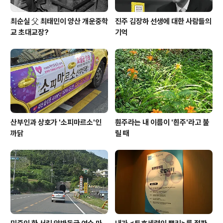
최순실 父 최태민이 양산 개운중학
진주 김장하 선생에 대한 사람들의
교 초대교장?
기억
산부인과 상호가 '소피마르소'인
훤주라는 내 이름이 '흰주'라고 불
까닭
릴 때