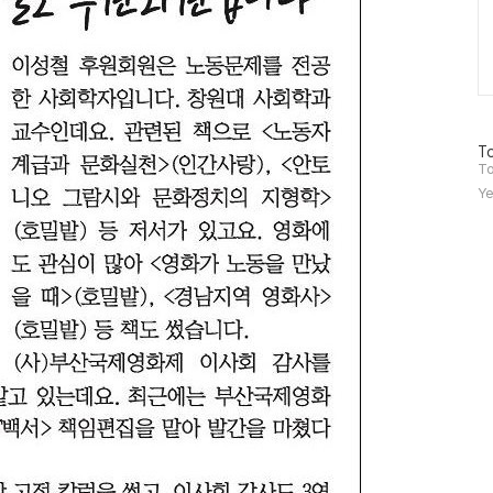
방
To
문
To
자
Ye
수