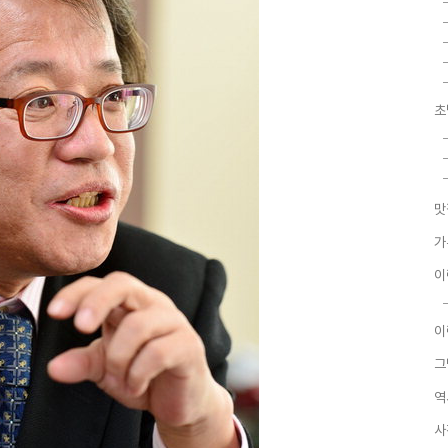
초
맛
가
이
이
그
역
사