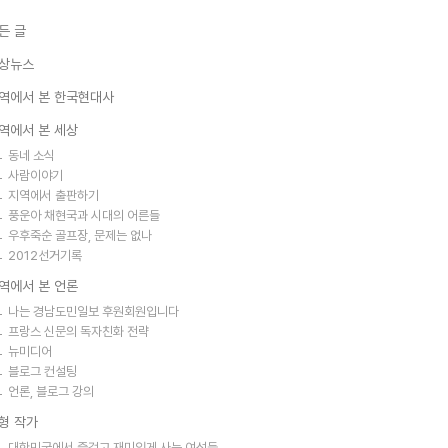
든 글
상뉴스
역에서 본 한국현대사
역에서 본 세상
동네 소식
사람이야기
지역에서 출판하기
풍운아 채현국과 시대의 어른들
우후죽순 골프장, 문제는 없나
2012선거기록
역에서 본 언론
나는 경남도민일보 후원회원입니다
프랑스 신문의 독자친화 전략
뉴미디어
블로그 컨설팅
언론, 블로그 강의
형 작가
대한민국에서 즐겁고 재미있게 사는 여성들