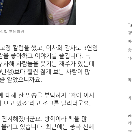
T
성철 후원회원
경
마
고정 칼럼을 썼고, 이사회 감사도 3연임
촛
람을 좋아하고 이야기를 즐깁니다. 특
낙
 구사해 사람들을 웃기는 재주가 있는데
0년생)보다 훨씬 젊게 보는 사람이 많
인줄 알았으니까요.
최
최
근
글
과
 대해 한 말씀을 부탁하자 “저야 이사
인
최
 보고 있죠”라고 조크를 날리더군요.
기
글
공
 진지해졌더군요. 방학이라 책을 많
카
히 올리고 있습니다. 최근에는 중국 신세
저