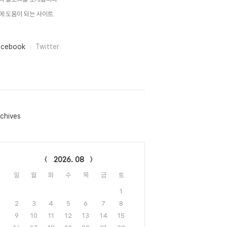
에 도움이 되는 사이트
acebook
Twitter
chives
lendar
2026. 08
일
월
화
수
목
금
토
1
2
3
4
5
6
7
8
9
10
11
12
13
14
15