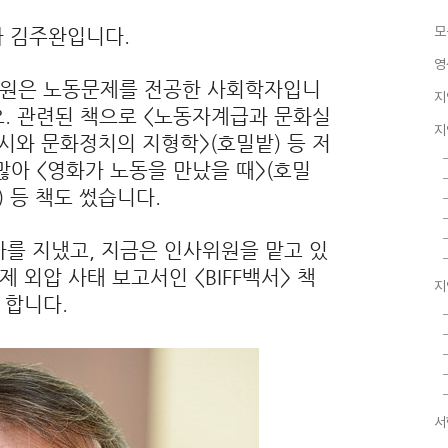
모
 김주완입니다.
영
회원은 노동문제를 전공한 사회학자입니
지
요. 관련된 책으로 <노동자계급과 문화실
지
람시와 문화정치의 지형학>(호밀밭) 등 저
많아 <영화가 노동을 만났을 때>(호밀
) 등 책도 썼습니다.
를 지냈고, 지금은 인사위원을 맡고 있
 외압 사태 보고서인 <BIFF백서> 책
지
 합니다.
서