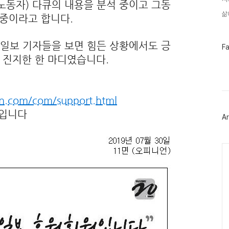
노동자) 다큐의 내용을 분석 중이고 그동
삶
 중이라고 합니다.
일보 기자들을 보면 힘든 상황에서도 긍
페
F
이
긴 진지한 한 마디였습니다.
스
북
트
위
터
n.com/com/support.html
플
러
입니다
Ar
그
인
Ca