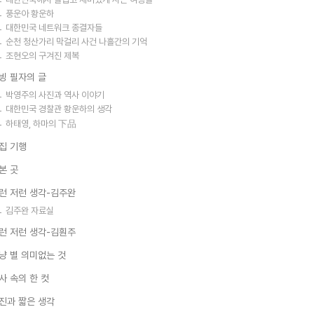
풍운아 황운하
대한민국 네트워크 종결자들
순천 청산가리 막걸리 사건 나흘간의 기억
조현오의 구겨진 제복
빙 필자의 글
박영주의 사진과 역사 이야기
대한민국 경찰관 황운하의 생각
하태영, 하마의 下品
집 기행
본 곳
런 저런 생각-김주완
김주완 자료실
런 저런 생각-김훤주
냥 별 의미없는 것
사 속의 한 컷
진과 짧은 생각