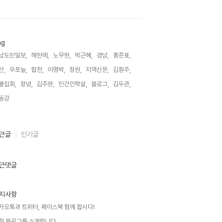
ag
남도민일보,
해딴에,
노무현,
박근혜,
경남,
홍준표,
산,
우포늪,
합천,
이명박,
창원,
지역신문,
김훤주,
불집회,
창녕,
김주완,
민간인학살,
블로그,
김두관,
동강,
근글
인기글
근댓글
지사항
카오톡과 트위터, 페이스북 함께 합시다!
희 블로그를 소개합니다