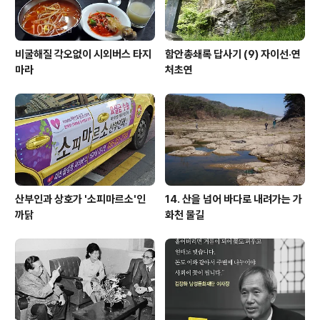
비굴해질 각오없이 시외버스 타지
함안총쇄록 답사기 (9) 자이선·연
마라
처초연
산부인과 상호가 '소피마르소'인
14. 산을 넘어 바다로 내려가는 가
까닭
화천 물길