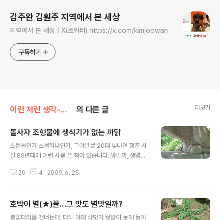
김주완 김훤주 지역에서 본 세상
지역에서 본 세상 | X(트위터) https://x.com/kimjoowan
구독하기
더보기
이런 저런 생각-김훤주
의 다른 글
돌사자 조형물에 생식기가 없는 까닭
글 내용
스물둘인가 스물하나인가, 그야말로 20대 빛나던 청춘 시
절 80년대에 이런 시를 쓴 적이 있습니다. 뭐랄까, 생명력
은 불온하니까 그런 따위는 지워버리는 문명의 비정함과
20
4
2009. 6. 25.
도시의 불모(不毛)함 이런 따위를 얘기하려 했던 작품입니
다. 60년대 돌아간 시인 김수영이 말했듯이, "모든 문화와
생명은 불온합니다." '먹물' 튀기며 얘기하자면, "모든 문화
호박이 별(★)꼴…그 맛도 별맛일까?
와 생명은 모든 기성(旣成)에 대해 전복적(顚覆的)입니
글 내용
다." 도시는 주류가 지배하게 마련이고 도시에게 생명과 문
봉암다리를 건너는데, 다리 아래 바닷가 텃밭이 눈에 들어