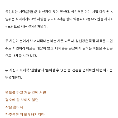
공인되는 시력(詩歷)은 성선경이 많이 앞선다. 성선경은 이미 시집 다섯 권 <
널뛰는 직녀에게> <옛 사랑을 읽다> <서른 살의 박봉씨> <몽유도원을 사다>
<모란으로 사는 길>을 펴냈다.
두 시인이 눈여겨 보고 나타내는 바는 사뭇 다르다. 성선경은 작품 제목을 보면
주로 자연이라 이르는 대상이 많고, 배재운은 공장에서 일하는 이들을 주인공
으로 내세운 시가 많다.
두 시집의 표제작 '맨얼굴'과 '돌아갈 수 없는 숲' 전문을 견줘보면 이런 차이는
뚜렷해진다.
면도를 하고 거울 앞에 서면
평소에 잘 보이지 않던
작은 흉터나
잔주름은 더 또렷해지지만