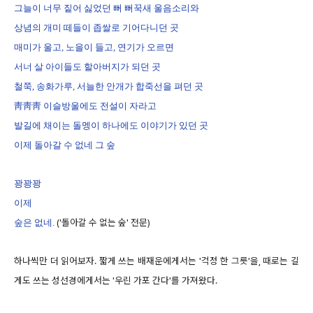
그늘이 너무 짙어 싫었던 뻐 뻐꾹새 울음소리와
상념의 개미 떼들이 좁쌀로 기어다니던 곳
매미가 울고, 노을이 들고, 연기가 오르면
서너 살 아이들도 할아버지가 되던 곳
철쭉, 송화가루, 서늘한 안개가 합죽선을 펴던 곳
靑靑靑 이슬방울에도 전설이 자라고
발길에 채이는 돌멩이 하나에도 이야기가 있던 곳
이제 돌아갈 수 없네 그 숲
꽝꽝꽝
이제
('돌아갈 수 없는 숲' 전문)
숲은 없네.
하나씩만 더 읽어보자. 짧게 쓰는 배재운에게서는 '걱정 한 그릇'을, 때로는 길
게도 쓰는 성선경에게서는 '우린 가포 간다'를 가져왔다.