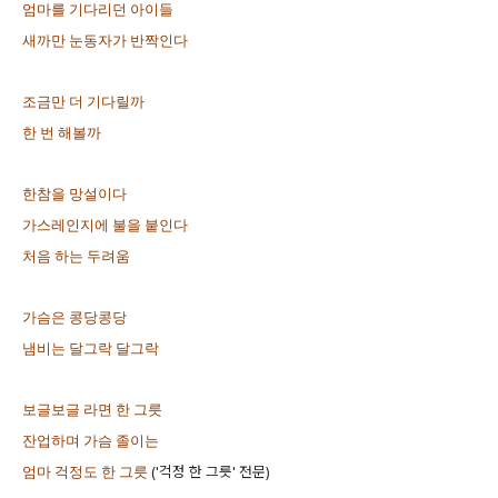
엄마를 기다리던 아이들
새까만 눈동자가 반짝인다
조금만 더 기다릴까
한 번 해볼까
한참을 망설이다
가스레인지에 불을 붙인다
처음 하는 두려움
가슴은 콩당콩당
냄비는 달그락 달그락
보글보글 라면 한 그릇
잔업하며 가슴 졸이는
('걱정 한 그릇' 전문)
엄마 걱정도 한 그릇