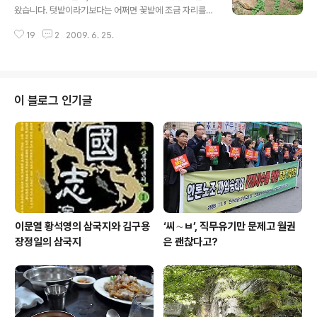
화는 이빨을 뽑아 버려야 하는 대상입니다. 생명(체)을 장
왔습니다. 텃밭이라기보다는 어쩌면 꽃밭에 조금 자리를
식(물)으로 만들어버리고 생명력의 상징은 보기 거북하니
내어 상추도 심고 들깨도 심고 해 놓은 그런 데였습니다. 그
까 없애버립니다. 돌사자에 성기가 없는 까닭이 여기에 있
19
2
2009. 6. 25.
런 가운데에서, 호박이, 호박이 걸쳐놓은 줄기가 눈길을 확
습니다. 만든 주체는 라이온스클럽입니다. 그렇지 않은 이
잡아끌었습니다. '별나다.' 싶었습니다. 진짜 별(★) 모양을
도 있겠지만 대부분은 토호이거나 토..
하고 있습니다. 호박이 저절로 줄기를 저렇게 하지는 않았
을 텝니다. 그러니까 누군가가 저리 만들었다는 얘기가 됩
니다. 누구일까요? 왜 그랬을까요? 아마도, 나이 지긋한 어
이 블로그 인기글
르신이 '심심해서' '장난삼아' '재미있자고' 하지 않았을까
싶습니다. 호박 구덩이를 파고 똥물을 붓고 심은 호박씨에
서 싹이 돋아나 줄기가 뻗으니까 그것을 다섯으로 갈래 지
어 퍼져나가게 했습니다. 자기가 해 놓고 때로는 흐뭇하게
바라볼 표정을 생각하니 ..
이문열 황석영의 삼국지와 김구용
‘씨∼ㅂ’, 직무유기만 문제고 월권
장정일의 삼국지
은 괜찮다고?