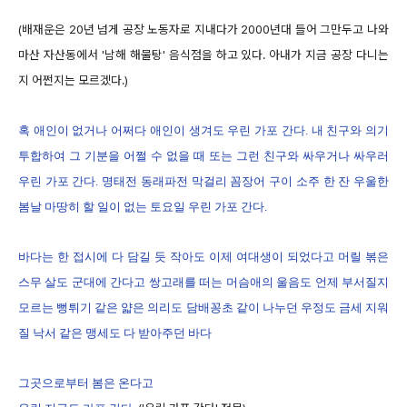
(배재운은 20년 넘게 공장 노동자로 지내다가 2000년대 들어 그만두고 나와
마산 자산동에서 '남해 해물탕' 음식점을 하고 있다. 아내가 지금 공장 다니는
지 어쩐지는 모르겠다.)
혹 애인이 없거나 어쩌다 애인이 생겨도 우린 가포 간다. 내 친구와 의기
투합하여 그 기분을 어쩔 수 없을 때 또는 그런 친구와 싸우거나 싸우러
우린 가포 간다. 명태전 동래파전 막걸리 꼼장어 구이 소주 한 잔 우울한
봄날 마땅히 할 일이 없는 토요일 우린 가포 간다.
바다는 한 접시에 다 담길 듯 작아도 이제 여대생이 되었다고 머릴 볶은
스무 살도 군대에 간다고 쌍고래를 떠는 머슴애의 울음도 언제 부서질지
모르는 뻥튀기 같은 얇은 의리도 담배꽁초 같이 나누던 우정도 금세 지워
질 낙서 같은 맹세도 다 받아주던 바다
그곳으로부터 봄은 온다고