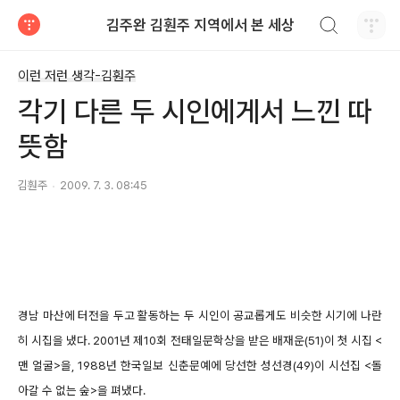
검색하기
김주완 김훤주 지역에서 본 세상
티스토리
이런 저런 생각-김훤주
각기 다른 두 시인에게서 느낀 따
뜻함
김훤주
2009. 7. 3. 08:45
경남 마산에 터전을 두고 활동하는 두 시인이 공교롭게도 비슷한 시기에 나란
히 시집을 냈다. 2001년 제10회 전태일문학상을 받은 배재운(51)이 첫 시집 <
맨 얼굴>을, 1988년 한국일보 신춘문예에 당선한 성선경(49)이 시선집 <돌
아갈 수 없는 숲>을 펴냈다.