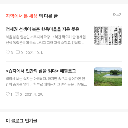
더보기
지역에서 본 세상
의 다른 글
정세권 선생이 북촌 한옥마을을 지은 뜻은
글 내용
서울 남촌 일본인 거주지의 확장 그 북진 막으려 한 정세권
선생 독립운동에 몸소 나서고 고향 고성 소학교 건립도 서
울에 가면 북촌 한옥마을이 있다. 하나같이 가운데에 마당
3
0
2021. 10. 1.
을 두고 사방을 건물로 두른 ㅁ자 모양이다. 북촌은 경복궁
과 창덕궁 사이에 있어서 고관대작들의 저택이 많았는데
지금 한옥은 1920~30년대에 대단지로 지어졌다. 북촌 맞
<습지에서 인간의 삶을 읽다> 에필로그
은편 남촌은 일본인들의 집단 거주지였다. 1920년대에 서
글 내용
울 인구의 30%를 차지할 정도로 일본인들이 많아지자 북
멀리서 보는 습지는 아름답다. 하지만 속으로 들어가면 인
촌 고관대작들의 소유지에 눈독을 들였다. 북촌 한옥마을
간이 습지를 얼마나 함부로 대하는지 그 흔적들을 너무도
은 일본인들의 이런 북진을 막으려고 지은 것이다. 조선이
쉽게 볼 수 있다. 이번 습지 탐방은 우리 인간이 망가뜨린
망하면서 궁색해진 고관대작들이 저택을 내놓는 경우가 많
1
0
2021. 9. 29.
적나라한 현장을 두 눈으로 확인하는 과정이기도 했다. 해
았고 그러는 족족 정세권이라는 인물이 사들였다. 광대한
안에는 그물, 브이, 유리병, 페트병 따위가 밀려온 파도 끝
집터를 잘게 쪼갠 다음 10~20채씩 한..
에 수북이 매달려 있다. 냇가에는 수풀더미로 대충 눈가림
을 하고 있는 쓰레기더미가 쌓여있고, 낚시꾼들이 버린 찌,
바늘, 밑밥, 라면 따위는 흐물흐물 습지 속으로 녹아든다.
이 블로그 인기글
냉장고, 텔레비전, 전축, 선풍기, 밥솥 등 온갖 가전제품이