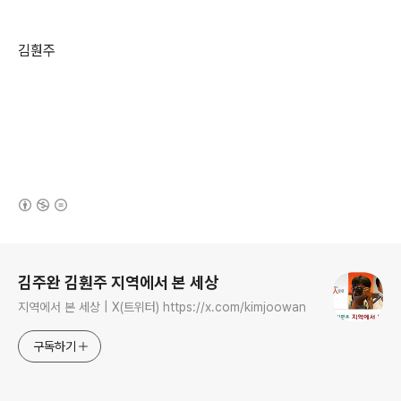
김훤주
(새창열림)
로그 정보
김주완 김훤주 지역에서 본 세상
지역에서 본 세상 | X(트위터) https://x.com/kimjoowan
구독하기