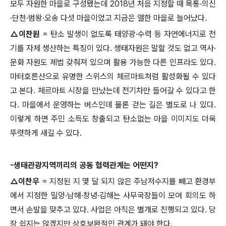
모두 자원한 마을로 구성됐는데
2018
년 처음 지정할 때 목통
·
의신
·
단천
·
범왕
·
오송 다섯 마을이었고 지금은 열한 마을로 늘어났다
.
△
이찬원
=
탄소 발생이 없도록 태양광
·
수력 등 자연에너지로 전
기를 자체 생산하는 특징이 있다
.
생태자원은 말할 것도 없고 역사
·
문화 자원도 제법 갖춰져 있으며 활용 가능한 다른 인프라도 있다
.
마터호른산으로 유명한 스위스의 체르마트처럼 활성화될 수 있다
고 본다
.
체르마트 시장을 만났는데 전기차만 들어갈 수 있다고 한
다
.
마을에서 운영하는 버스인데 물론 걷는 길은 별도로 나 있다
.
이렇게 하면 주민 소득도 창출되고 탄소없는 마을 이미지도 더욱
뚜렷하게 새길 수 있다
.
-
생태관광지역끼리의 공동 협력관계는 어떤지
?
△
이찬우
=
지정된 지 몇 달 되지 않은 주남저수지를 빼고 환경부
에서 지정한 밀양
·
남해
·
창녕
·
김해는 사무국장들이 모여 회의도 하
면서 손발을 맞추고 있다
.
사업은 아직은 별개로 진행되고 있다
.
당
장 쉽지는 않겠지만 상호보완적인 관계가 돼야 한다
.