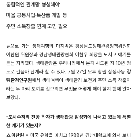
통합적인 관계망 형성해야
마을 공동사업
·
특산품 개발 등
주민 소득창출 연계 고민 필요
늪으로 가는 생태여행의 마지막은 경상남도생태관광정책위원회
이찬원 위원장과 경남생태관광협회 이찬우 회장을 모시고 얘기를
듣는 자리였다
.
생태관광은 우리나라에서 본격 시도된 지
10
년 정
도로 걸음마 단계라 할 수 있다
. 7
월
27
일 오후 창원 삼정자동
강
림환경연구원
에서 생태여행이 생태환경 보전과 주민 소득 창출이
라는 두 마리 토끼를 잡으려면 무엇을 어떻게 해야 할지 함께 알아
보았다
.
-
도시수처리 전공 학자가 생태관광 활성화에 나서고 있는데 특별
한 계기가 있는지
?
△
이찬원
=
미국 유학을 마치고
1988
년 경남대학교에 와서 보니