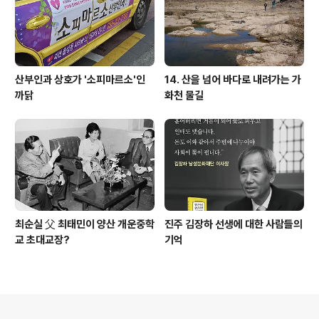
산부인과 상호가 '소피마르소'인
14. 산을 넘어 바다로 내려가는 가
까닭
화천 물길
최순실 父 최태민이 양산 개운중학
진주 김장하 선생에 대한 사람들의
교 초대교장?
기억
의안내