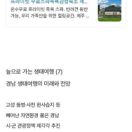
프라이빗 무료스파족욕감성숙소 제주
돌담감성, 반려견 환영
온수무료 프라이빗 족욕 스파. 반려견 동반
가능, 우리 가족만을 위한 힐링공간. 제주 이
주 10년차 부부가 직접 짓고 꾸민 정성 가득
감성 스테이, 야외 바베큐
늪으로 가는 생태여행
(7)
경남 생태여행의 미래와 전망
고성 둠벙
·
사천 완사습지 등
빼어난 자연환경 품은 경남
시
·
군 관광정책 제각각 추진