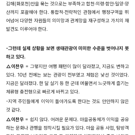
김해
(
화포천
)
만을 묶는 것으로는 부족하고 합천
·
의령
·
함안
·
밀양
·
양
산까지 포괄해야 한다
.
통합적
·
전략적인 관점에서 행정구역을 뛰
어넘어 다양한 자원들의 의미망과 관계망을 재구성하고 가치의 재
발견도 이루어야 한다
.
-
그런데 실제 상황을 보면 생태관광이 미미한 수준을 벗어나지 못
하고 있다
.
△
이찬우
=
그렇지만 여행 패턴이 많이 달라졌고
,
지금도 변하고
있다
. 10
년 전에는 보는 관광이 전부였고 체험은 낯선 것이었다
.
지금은 달라졌다
.
한 달 살기 등 한 군데 머물면서 느긋하게 즐기는
체류형 충전형으로 빠르게 바뀌고 있다
.
-
지역 주민들에게 이익이 돌아가도록 한다는 것도 만만하지 않은
것 같다
.
△
이찬우
=
쉽지 않다
.
어려운 문제다
.
마을공동체가 이익을 공유
하는 문화나 관행을 정착시킬 필요가 있다
.
마을 공동 사업
,
탐방객