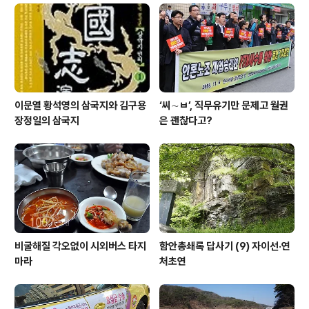
며 자전거, 타이어, 의자, 소파, 찬장, 씽크대, 침대매트, 옷
가지, 과자 봉지, 포장용 스티로폼 등 인간이 버린 온갖 잔
해들이 패잔병처럼 구석구석 널브러져 있다. 어디 그뿐이
랴! 농사용 비닐은..
이문열 황석영의 삼국지와 김구용
‘씨∼ㅂ’, 직무유기만 문제고 월권
장정일의 삼국지
은 괜찮다고?
비굴해질 각오없이 시외버스 타지
함안총쇄록 답사기 (9) 자이선·연
마라
처초연