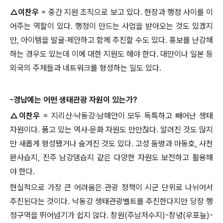
△
이찬우
=
중간 지원 조직으로 보고 있다
.
현장과 행정 사이를 이
어주는 역할이 있다
.
행정이 만드는 사업을 받아오는 것도 있겠지
만
,
아이템을 발굴
·
제안하고 함께 추진할 수도 있다
.
홍보를 난감해
하는 경우도 있는데 이에 대한 지원도 해야 한다
.
대만이나 일본 등
외국의 주체들과 네트워크를 형성하는 일도 있다
.
-
경남에는 어떤 생태관광 자원이 있는가
?
△
이찬우
=
지리산
·
낙동강
·
남해안이 모두 독특하고 빼어난 생태
자원이다
.
품고 있는 역사
·
문화 자원도 만만찮다
.
알려진 것도 많지
만 새롭게 형성됐거나 숨겨진 것도 있다
.
고성 둠벙과 마동호
,
사천
완사습지
,
진주 남강댐습지 같은 다양한 자원도 보전하고 활용해
야 한다
.
현실적으로 가장 큰 어려움은 관광 정책이 시군 단위로 나뉘어서
추진된다는 것이다
.
낙동강 생태관광벨트를 추진한다지만 당장 행
정구역을 뛰어넘기가 쉽지 않다
.
창원
(
주남저수지
)-
창녕
(
우포늪
)-