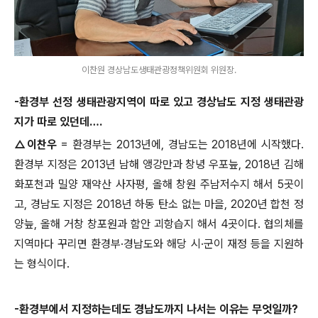
이찬원 경상남도생태관광정책위원회 위원장.
-
환경부 선정 생태관광지역이 따로 있고 경상남도 지정 생태관광
지가 따로 있던데
…
.
△
이찬우
=
환경부는
2013
년에
,
경남도는
2018
년에 시작했다
.
환경부 지정은
2013
년 남해 앵강만과 창녕 우포늪
, 2018
년 김해
화포천과 밀양 재약산 사자평
,
올해 창원 주남저수지 해서
5
곳이
고
,
경남도 지정은
2018
년 하동 탄소 없는 마을
, 2020
년 합천 정
양늪
,
올해 거창 창포원과 함안 괴항습지 해서
4
곳이다
.
협의체를
지역마다 꾸리면 환경부
·
경남도와 해당 시
·
군이 재정 등을 지원하
는 형식이다
.
-
환경부에서 지정하는데도 경남도까지 나서는 이유는 무엇일까
?