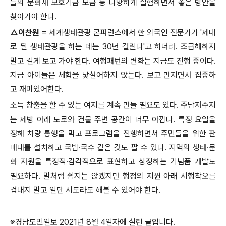
들의 문화재 보호기금 모금 등 다양하게 실험하면서 좋은 방안을
찾아가야 한다
.
△
이찬원
=
세계생태관광 콘퍼런스에서 한 외국인 전문가가
'
제대
로 된 생태관광을 하는 데는
30
년 걸린다
'
고 하더라
.
조급해하지
말고 길게 보고 가야 한다
.
여행패턴의 변화는 지금도 진행 중이다
.
지금 아이들은 체험을 낯설어하지 않는다
.
보고 만지면서 집중하
고 재미있어한다
.
소득 창출을 할 수 있는 여지를 계속 만들 필요도 있다
.
주남저수지
는 제방 아래 도로와 건물 주변 공간이 너무 아깝다
.
특정 요일을
정해 차량 통행을 막고 프로그램을 진행하면서 주민들을 위한 판
매대를 설치하고 국밥
·
국수 같은 것도 팔 수 있다
.
지역의 생태
·
문
화 자원을 특징적
·
감각적으로 표현하고 상징하는 기념품 개발도
필요하다
.
말처럼 쉽지는 않겠지만 행정의 지원 아래 시행착오를
겁내지 말고 일단 시도라도 해볼 수 있어야 한다
.
※
경남도민일보
2021
년
8
월
4
일자에 실린 글입니다
.