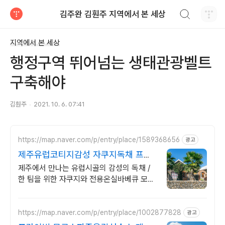
검색하기
김주완 김훤주 지역에서 본 세상
티스토리
지역에서 본 세상
행정구역 뛰어넘는 생태관광벨트
구축해야
김훤주
2021. 10. 6. 07:41
https://map.naver.com/p/entry/place/1589368656
광고
제주유럽코티지감성 자쿠지독채 프라
이빗 제주여행, 유럽감성
제주에서 만나는 유럽시골의 감성의 독채 /
한 팀을 위한 자쿠지와 전용온실바베큐 모두
다른 다양한 유럽 감성의 제주독채에서 즐기
는 프라이빗 자쿠지와 전용온실바베큐
https://map.naver.com/p/entry/place/1002877828
광고