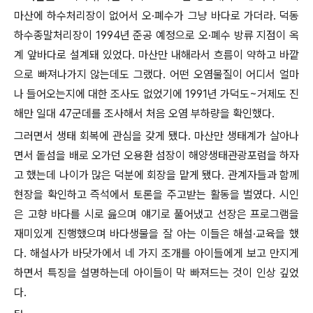
마산에 하수처리장이 없어서 오
·
폐수가 그냥 바다로 가더라
.
덕동
하수종말처리장이
1994
년 준공 예정으로 오
·
폐수 방류 지점이 옥
계 앞바다로 설계돼 있었다
.
마산만 내해라서 흐름이 약하고 바깥
으로 빠져나가지 않는데도 그랬다
.
어떤 오염물질이 어디서 얼마
나 들어오는지에 대한 조사도 없었기에
1991
년 가덕도
~
거제도 진
해만 일대
47
군데를 조사해서 처음 오염 부하량을 확인했다
.
그러면서 생태 회복에 관심을 갖게 됐다
.
마산만 생태계가 살아나
면서 돝섬을 배로 오가던 오용환 섬장이 해양생태관광포럼을 하자
고 했는데 나이가 많은 덕분에 회장을 맡게 됐다
.
관계자들과 함께
현장을 확인하고 즉석에서 토론을 주고받는 활동을 벌였다
.
시인
은 고향 바다를 시로 읊으며 얘기로 풀어냈고 선장은 프로그램을
재미있게 진행했으며 바다생물을 잘 아는 이들은 해설
·
교육을 했
다
.
해설사가 바닷가에서 네 가지 조개를 아이들에게 보고 만지게
하면서 특징을 설명하는데 아이들이 막 빠져드는 것이 인상 깊었
다
.