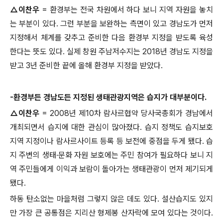
△
이찬우
=
환경부는 전국 차원에서 하다 보니 지역 자원을 놓치
는 부분이 있다
.
그런 부분을 보완하는 측면이 있고 경남도가 먼저
지정해서 체계를 갖추고 준비한 다음 환경부 지정을 받도록 육성
한다는 뜻도 있다
.
실제 창원 주남저수지는
2018
년 경남도 지정을
받고
3
년 준비한 끝에 올해 환경부 지정을 받았다
.
-
환경부든 경남도든 지정된 생태관광지역은 습지가 대부분이다
.
△
이찬우
= 2008
년 제
10
차 람사르협약 당사국총회가 경남에서
개최되면서 습지에 대한 관심이 많아졌다
.
습지 정책도 습지보호
지역 지정이나 람사르사이트 등록 등 보전에 중점을 두게 됐다
.
습
지 주변의 생태
·
문화 자원 보호에는 주민 참여가 필요하다 보니 지
역 주민들에게 이익과 보람이 돌아가는 생태관광이 먼저 제기되게
됐다
.
하동 탄소없는 마을처럼 그렇지 않은 데도 있다
.
설산습지도 있지
만 가장 큰 공통점은 지리산 형제봉 산자락에 모여 있다는 것이다
.