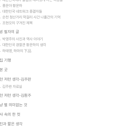
풍운아 황운하
대한민국 네트워크 종결자들
순천 청산가리 막걸리 사건 나흘간의 기억
조현오의 구겨진 제복
빙 필자의 글
박영주의 사진과 역사 이야기
대한민국 경찰관 황운하의 생각
하태영, 하마의 下品
집 기행
본 곳
런 저런 생각-김주완
김주완 자료실
런 저런 생각-김훤주
냥 별 의미없는 것
사 속의 한 컷
진과 짧은 생각