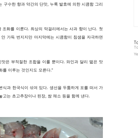
는 구수한 향과 약간의 단맛, 누룩 발효에 의한 시큼함 그리
 조화를 이룬다. 최상의 막걸리에서는 사과 향이 난다. 첫
입 안 가득 번지지만 마지막에는 시큼함이 침샘을 자극하면
방
To
문
To
자
Ye
수
맛은 부적절한 조합을 이룰 뿐이다. 와인과 달리 떫은 맛
화를 이루는 것인지도 모른다."
일본식과 한국식이 섞여 있다. 생선을 두툼하게 포를 떠서 가
놓고는 초고추장이나 된장, 쌈 채소 등을 함께 낸다.