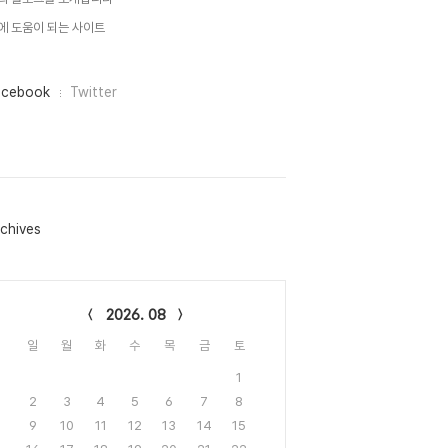
에 도움이 되는 사이트
acebook
Twitter
chives
lendar
2026. 08
일
월
화
수
목
금
토
1
2
3
4
5
6
7
8
9
10
11
12
13
14
15