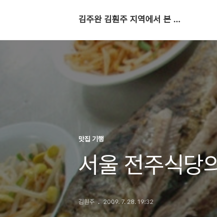
김주완 김훤주 지역에서 본 세상
맛집 기행
서울 전주식당
김훤주
2009. 7. 28. 19:32