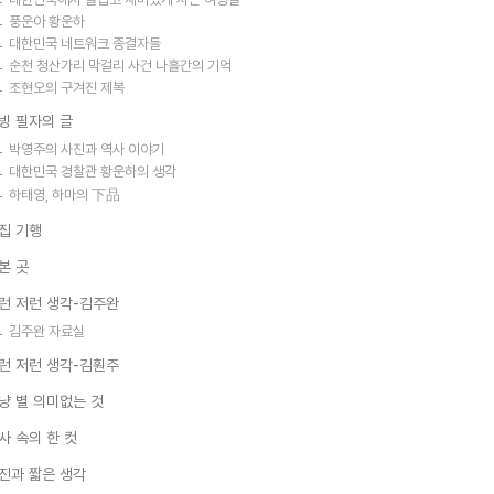
풍운아 황운하
대한민국 네트워크 종결자들
순천 청산가리 막걸리 사건 나흘간의 기억
조현오의 구겨진 제복
빙 필자의 글
박영주의 사진과 역사 이야기
대한민국 경찰관 황운하의 생각
하태영, 하마의 下品
집 기행
본 곳
런 저런 생각-김주완
김주완 자료실
런 저런 생각-김훤주
냥 별 의미없는 것
사 속의 한 컷
진과 짧은 생각