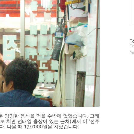
방
To
문
To
자
Ye
수
 밍밍한 음식을 먹을 수밖에 없었습니다. 그래
로 치면 전태일 흉상이 있는 근처)에서 이 '전주
. 나올 때 1만7000원을 치렀습니다.