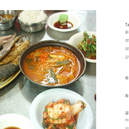
T
블
경
경
김
최
최
근
글
과
인
최
기
글
공
카
저