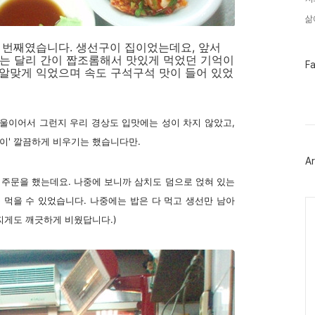
삶
 번째였습니다. 생선구이 집이었는데요, 앞서
과는 달리 간이 짭조롬해서 맛있게 먹었던 기억이
페
F
알맞게 익었으며 속도 구석구석 맛이 들어 있었
이
스
북
트
위
서울이어서 그런지 우리 경상도 입맛에는 성이 차지 않았고,
터
듯이' 깔끔하게 비우기는 했습니다만.
플
러
Ar
그
인
주문을 했는데요. 나중에 보니까 삼치도 덤으로 얹혀 있는
 먹을 수 있었습니다. 나중에는 밥은 다 먹고 생선만 남아
Ca
찌게도 깨긋하게 비웠답니다.)