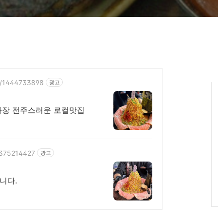
nt/1444733898
광고
가장 전주스러운 로컬맛집
t/375214427
광고
니다.