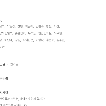
ag
로그,
낙동강,
창녕,
박근혜,
김훤주,
합천,
마산,
남도민일보,
촛불집회,
우포늪,
민간인학살,
노무현,
남,
해딴에,
창원,
지역신문,
이명박,
홍준표,
김주완,
두관,
근글
인기글
근댓글
지사항
카오톡과 트위터, 페이스북 함께 합시다!
희 블로그를 소개합니다