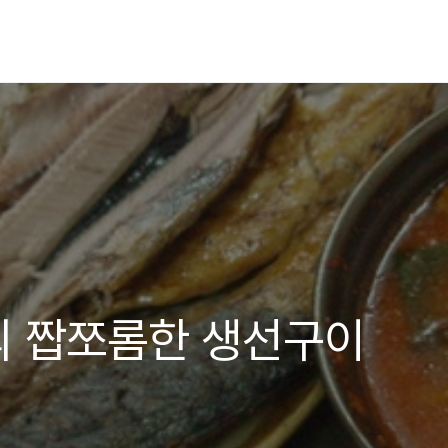
의 짭쪼롬한 생선구이