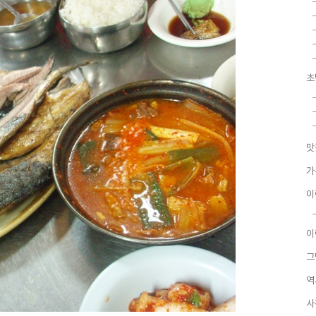
초
맛
가
이
이
그
역
사