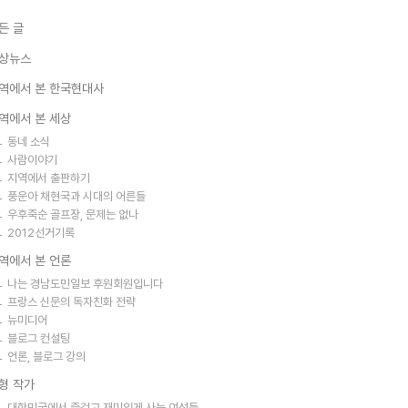
든 글
상뉴스
역에서 본 한국현대사
역에서 본 세상
동네 소식
사람이야기
지역에서 출판하기
풍운아 채현국과 시대의 어른들
우후죽순 골프장, 문제는 없나
2012선거기록
역에서 본 언론
나는 경남도민일보 후원회원입니다
프랑스 신문의 독자친화 전략
뉴미디어
블로그 컨설팅
언론, 블로그 강의
형 작가
대한민국에서 즐겁고 재미있게 사는 여성들