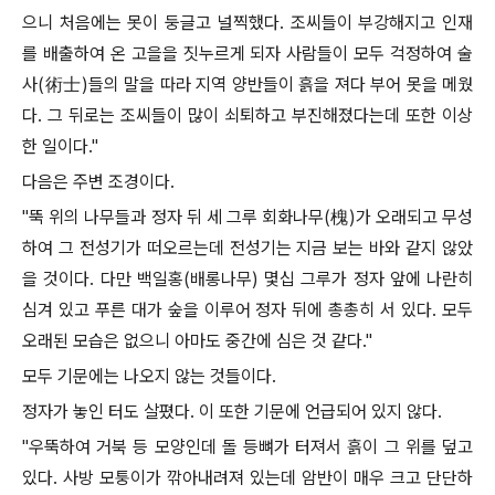
으니 처음에는 못이 둥글고 널찍했다
.
조씨들이 부강해지고 인재
를 배출하여 온 고을을 짓누르게 되자 사람들이 모두 걱정하여 술
사
(
術士
)
들의 말을 따라 지역 양반들이 흙을 져다 부어 못을 메웠
다
.
그 뒤로는 조씨들이 많이 쇠퇴하고 부진해졌다는데 또한 이상
한 일이다
."
다음은 주변 조경이다
.
"
뚝 위의 나무들과 정자 뒤 세 그루 회화나무
(
槐
)
가 오래되고 무성
하여 그 전성기가 떠오르는데 전성기는 지금 보는 바와 같지 않았
을 것이다
.
다만 백일홍
(
배롱나무
)
몇십 그루가 정자 앞에 나란히
심겨 있고 푸른 대가 숲을 이루어 정자 뒤에 총총히 서 있다
.
모두
오래된 모습은 없으니 아마도 중간에 심은 것 같다
."
모두 기문에는 나오지 않는 것들이다
.
정자가 놓인 터도 살폈다
.
이 또한 기문에 언급되어 있지 않다
.
"
우뚝하여 거북 등 모양인데 돌 등뼈가 터져서 흙이 그 위를 덮고
있다
.
사방 모퉁이가 깎아내려져 있는데 암반이 매우 크고 단단하