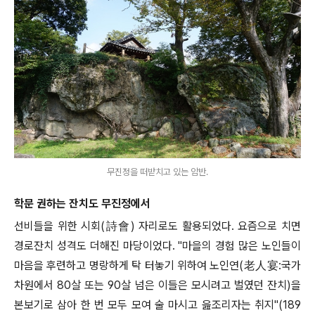
무진정을 떠받치고 있는 암반.
학문 권하는 잔치도 무진정에서
선비들을 위한 시회
(
詩會
)
자리로도 활용되었다
.
요즘으로 치면
경로잔치 성격도 더해진 마당이었다
. "
마을의 경험 많은 노인들이
마음을 후련하고 명랑하게 탁 터놓기 위하여 노인연
(
老人宴
:
국가
차원에서
80
살 또는
90
살 넘은 이들은 모시려고 벌였던 잔치
)
을
본보기로 삼아 한 번 모두 모여 술 마시고 읊조리자는 취지
"(189