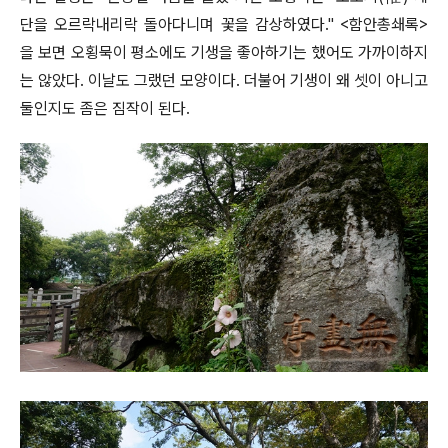
단을 오르락내리락 돌아다니며 꽃을 감상하였다
." <
함안총쇄록
>
을 보면 오횡묵이 평소에도 기생을 좋아하기는 했어도 가까이하지
는 않았다
.
이날도 그랬던 모양이다
.
더불어 기생이 왜 셋이 아니고
둘인지도 좀은 짐작이 된다
.