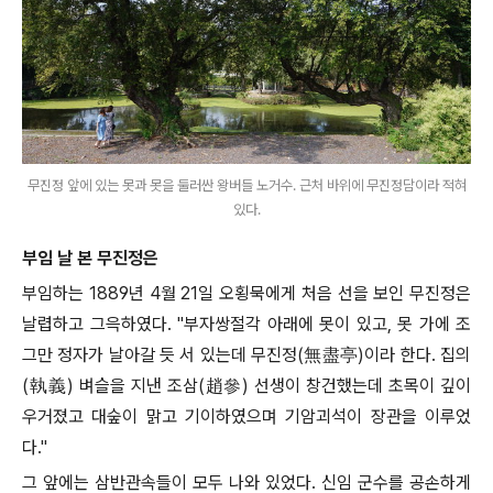
무진정 앞에 있는 못과 못을 둘러싼 왕버들 노거수. 근처 바위에 무진정담이라 적혀
있다.
부임 날 본 무진정은
부임하는
1889
년
4
월
21
일 오횡묵에게 처음 선을 보인 무진정은
날렵하고 그윽하였다
. "
부자쌍절각 아래에 못이 있고
,
못 가에 조
그만 정자가 날아갈 듯 서 있는데 무진정
(
無盡亭
)
이라 한다
.
집의
(
執義
)
벼슬을 지낸 조삼
(
趙參
)
선생이 창건했는데 초목이 깊이
우거졌고 대숲이 맑고 기이하였으며 기암괴석이 장관을 이루었
다
."
그 앞에는 삼반관속들이 모두 나와 있었다
.
신임 군수를 공손하게