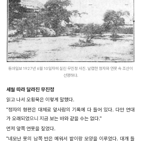
동아일보 1927년 6월 10일자에 실린 무진정 사진. 날렵한 정자와 연못 속 조산이
선명하다.
세월 따라 달라진 무진정
읽고 나서 오횡묵은 이렇게 말했다
.
"
정자의 형편은 대체로 앞사람의 기록에 다 들어 있다
.
다만 연대
가 오래되었으니 지금 보는 바와 같을 수는 없다
."
먼저 앞쪽 연못을 짚었다
.
"
네모난 못의 남쪽 반은 메워서 밭이랑 모양을 이루었다
.
대개 들