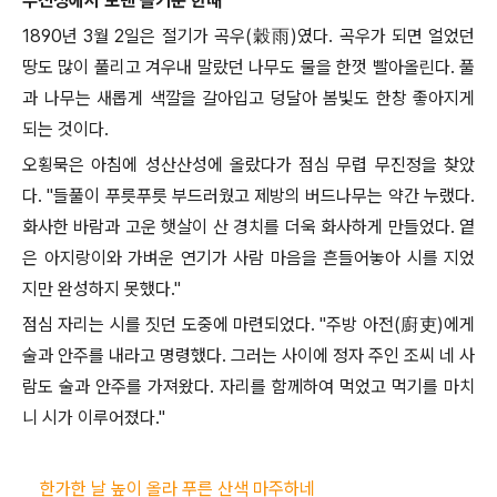
무진정에서 보낸 즐거운 한때
1890
년
3
월
2
일은 절기가 곡우
(
穀雨
)
였다
.
곡우가 되면 얼었던
땅도 많이 풀리고 겨우내 말랐던 나무도 물을 한껏 빨아올린다
.
풀
과 나무는 새롭게 색깔을 갈아입고 덩달아 봄빛도 한창 좋아지게
되는 것이다
.
오횡묵은 아침에 성산산성에 올랐다가 점심 무렵 무진정을 찾았
다
. "
들풀이 푸릇푸릇 부드러웠고 제방의 버드나무는 약간 누랬다
.
화사한 바람과 고운 햇살이 산 경치를 더욱 화사하게 만들었다
.
옅
은 아지랑이와 가벼운 연기가 사람 마음을 흔들어놓아 시를 지었
지만 완성하지 못했다
."
점심 자리는 시를 짓던 도중에 마련되었다
. "
주방 아전
(
廚吏
)
에게
술과 안주를 내라고 명령했다
.
그러는 사이에 정자 주인 조씨 네 사
람도 술과 안주를 가져왔다
.
자리를 함께하여 먹었고 먹기를 마치
니 시가 이루어졌다
."
한가한 날 높이 올라 푸른 산색 마주하네