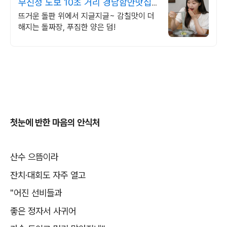
무진정 도보 10초 거리 경남함안맛집,
무진정돌짜장
뜨거운 돌판 위에서 지글지글~ 감칠맛이 더
해지는 돌짜장, 푸짐한 양은 덤!
첫눈에 반한 마음의 안식처
산수 으뜸이라
잔치
·
대회도 자주 열고
"
어진 선비들과
좋은 정자서 사귀어