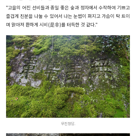
"
고을의 어진 선비들과 종일 좋은 숲과 정자에서 수작하여 기쁘고
즐겁게 친분을 나눌 수 있어서 나는 눈썹이 펴지고 가슴이 탁 트이
며 맑아져 환하게 시비
(
是非
)
를 터득한 것 같다
."
무진정담.