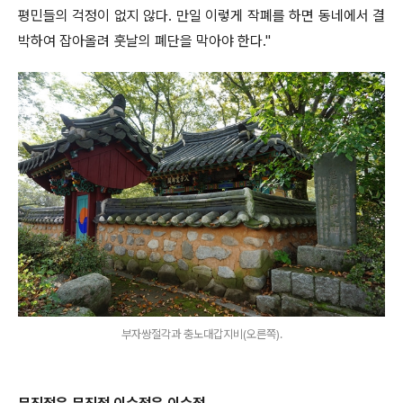
평민들의 걱정이 없지 않다
.
만일 이렇게 작폐를 하면 동네에서 결
박하여 잡아올려 훗날의 폐단을 막아야 한다
."
부자쌍절각과 충노대갑지비(오른쪽).