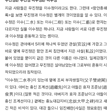
무진정은 무진정 이수정은 이수정
지금 사람들은 무진정을 이수정이라고도 한다. 그런데 <
함안총쇄
록
>을 보면
무진정과 이수정은 별개의 것이었음을 알 수 있다
. 이
수정은 이수(二水) 또는 이수(二樹) 또는 이수(二藪)로
한자는
다르지만 실물 이수정은 하나다
. 지금 사람들이 서로 다른 무진정
과 이수정을 혼동하고 있는 셈이다.
이수정은 관아에서
5
리에 하나씩 두었던 관설
(
官設
)
에 가깝고 그
바로 옆에 무진정은 함안 조씨 집안에서 지은 사설
(
私設
)
이었다
.
붙어 있었을 뿐이지 같은 것의 다른 이름은 아니었다.
일제강점기
에 이수정은 없어졌고 무진정은 살아남았는데 그로부터 혼동이 시
작되었으리라 짐작된다
.
"
이수정
(
二水亭
)
이 있는데 옆에 조씨 부자쌍절각
(
父子雙絶閣
)
이 있다
.
아비는 충신 조계선
(
趙繼先
)
이고 아들은 효자 조준남
(
趙
俊男
)
이다
.(
잘못 적은 것이다
.
아버지가 효자 조준남이고 아들이
충신 조계선이다
.)
곁에는 충노대갑지비
(
忠奴大甲之碑
)
라고 새
긴 작은 비석이 있다
.
대강 들으니 임진왜란
(
사실은 정묘호란
)
때