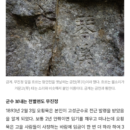
금계. 무진정 앞을 흐르는 함안천을 옛날에는 금천(琴川)이라 했다. 흐르는 물소리가
거문고(琴) 타는 소리와 비슷해서 붙인 이름이다. 금계는 금천과 통한다.
군수 보내는 전별연도 무진정
1893
년
2
월
3
일 오횡묵은 본인이 고성군수로 전근 발령을 받았음
을 알게 되었다
.
보통
2
년 안팎이면 임기를 채우고 떠나는데 오횡
묵은 고을 사람들이 사정하는 바람에 임금이 한 번 더 하라 하여
3