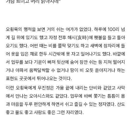
가슴 트이고 머리 맑아지네
“
오횡묵의 행적을 보면 거의 쉬는 여가가 없었다
.
하루에
100
리 넘
게 길 위에 있기도 했고 자정 전후 해시
(
亥時
)
에 횃불을 들고 돌아
오기도 했다
.
어떤 때는 비를 쫄딱 맞기도 하고 새벽에 잠자리에 들
어 옷을 입은 채로 한두 시간밖에 못 자고 일어나기도 했다
.
바깥에
서 업무를 보다 기운이 빠져 뒷산에 숨어 잠깐 쉬는 등 지쳐 떨어지
거나 아파서 옴짝달싹할 수 없거나 땀이 비 오듯 쏟아지거나 하는
표현도 곳곳에서 튀어나오는 것이다
.
이런 오횡묵에게 무진정은 가뭄 끝에 내리는 단비와 같았고 사막
에서 만나는 오아시스와도 같았다
.
업무에 바삐 쫓기는 틈틈이 몸
과 마음을 두루 편안하게 하면서 쉬고 즐길 수 있는 정자였다
.
산도
좋고 물도 좋고 사람도 좋은 그런 자리였다
.