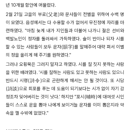
년
10
개월 함안에 머물렀다
.
2
월
21
일 고을의 부로
(
父老
)
와 문사들이 전별을 위하여 수백 명
이 모였다
.
읍성에서는 다 수용할 수가 없어서 무진정에 자리를 마
련하였다
. "
아침 늦게 내가 지인들과 더불어 나가니 젊은 선비와
백발노인이 정자를 둘러싸서 가득하였다
.
술이 반이나 되자 시를
할 수 있는 사람들이 모두 운자
(
韻字
)
를 말해주어 대략 펴서 이별
의 정을 올리게 해 주기를 원하였다
."
그러나 오횡묵은 그러지 말자고 하였다
.
시를 잘 짓지 못하는 사람
을 위한 배려였다
. '
시를 잘하는 사람도 있고 못하는 사람도 있으니
반드시 시령
(
詩令
)
으로 곤란하게 해서는 안 될 것이다
.
또 시담
(
詩談
)
으로 회포를 푸는 데 도움이 되기보다는 시가 없이 자기 감
정조차 잊어버리는 것이 낫다
.'
하지만
"
포시
(
晡
時
)
에 대여섯 시인
들이 스스로 운을 뽑아 나에게 보이거늘 운자를 이미 뽑은지라 약
속을 깰 수밖에 없었다
."