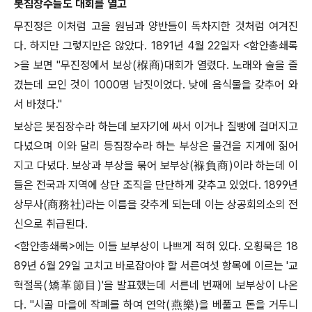
봇짐장수들도 대회를 열고
무진정은 이처럼 고을 원님과 양반들이 독차지한 것처럼 여겨진
다
.
하지만 그렇지만은 않았다
. 1891
년
4
월
22
일자
<
함안총쇄록
>
을 보면
"
무진정에서 보상
(
椺
商
)
대회가 열렸다
.
노래와 술을 즐
겼는데 모인 것이
1000
명 남짓이었다
.
낮에 음식물을 갖추어 와
서 바쳤다
."
보상은 봇짐장수라 하는데 보자기에 싸서 이거나 질빵에 걸머지고
다녔으며 이와 달리 등짐장수라 하는 부상은 물건을 지게에 짊어
지고 다녔다
.
보상과 부상을 묶어 보부상
(
褓負商
)
이라 하는데 이
들은 전국과 지역에 상단 조직을 단단하게 갖추고 있었다
. 1899
년
상무사
(
商務社
)
라는 이름을 갖추게 되는데 이는 상공회의소의 전
신으로 취급된다
.
<
함안총쇄록
>
에는 이들 보부상이 나쁘게 적혀 있다
.
오횡묵은
18
89
년
6
월
29
일 고치고 바로잡아야 할 서른여섯 항목에 이르는
'
교
혁절목
(
矯革節目
)'
을 발표했는데 서른네 번째에 보부상이 나온
다
. "
시골 마을에 작폐를 하여 연악
(
燕樂
)
을 베풀고 돈을 거두니