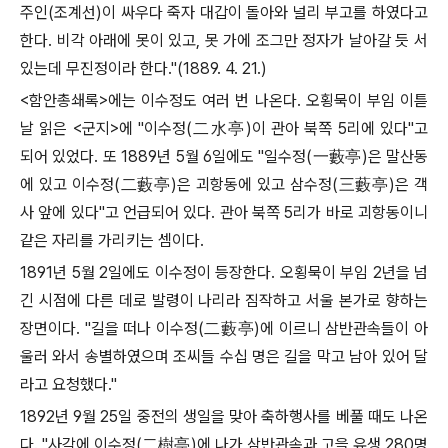
주인
(
조계선
)
이 싸우다 죽자 대갑이 돌아와 널리 부고를 하였다고
한다
.
비각 아래에 못이 있고
,
못 가에 조그만 정자가 날아갈 듯 서
있는데 무진정이라 한다
."(1889. 4. 21.)
<
함안총쇄록
>
에는 이수정도 여러 번 나온다
.
오횡묵이 부임 이튿
날 읽은
<
군지
>
에
"
이수정
(
二水亭
)
이 관아 북쪽
5
리에 있다
"
고
되어 있었다
.
또
1889
년
5
월
6
일에도
"
일수정
(
一藪亭
)
은 말산동
에 있고 이수정
(
二藪亭
)
은 괴항동에 있고 삼수정
(
三藪亭
)
은 객
사 앞에 있다
"
고 언급되어 있다
. 관아 북쪽 5리가 바로 괴항동이니
같은 자리를 가리키는 셈이다.
1891
년
5
월
2
일에도 이수정이 등장한다
.
오횡묵이 부임
2
년을 넘
긴 시점에 다른 데로 발령이 나리라 짐작하고 서울 본가로 향하는
장면이다
. "
길을 떠나 이수정
(
二藪亭
)
에 이르니 삼반관속들이 아
울러 와서 송별하였으며 조씨들 수십 명은 길을 막고 남아 있어 달
라고 요청했다
."
1892
년
9
월
25
일 중전의 생일을 맞아 축하행사를 베풀 때도 나온
다
. "
사각에 이수정
(
二樹亭
)
에 나가 삼반관속과 고을 유생
280
명