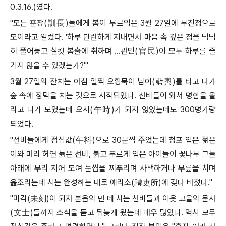
0.3.16.)
였다
.
"
모든 훈장
(
訓長
)
들에게 봄이 무르익은
3
월
27
일에 무진정으로
모이라고 일렀다
. '
하루 단란하게 지내면서 마음 속 깊은 정을 넉넉
히 풀어놓고 실컷 봄술에 취하며
…
관민
(
官民
)
이 모두 하루를 즐
기지 않을 수 있겠는가
?'"
3
월
27
일의 잔치는 아침 일찍 오횡묵이 남여
(
藍輿
)
를 타고 나가
숲 속에 장막을 치는 것으로 시작되었다
.
선비들이 와서 명함을 올
리고 나가 모였는데 오시
(
午時
)
가 되지 않았는데도
300
명가량
되었다
.
"
선비들에게 점심값
(
午料
)
으로
30
문씩 주었는데 청포 입은 젊은
이와 머리 허연 늙은 선비
,
붉고 푸르게 입은 아이들이 꽃나무 그늘
아래에 무리 지어 모여 눈썹을 찌푸리며 사색하거나 무릎을 치며
읊조리는데 시는 완성하는 대로 예리소
(
禮吏所
)
에 갖다 바쳤다
."
"
미각
(
未刻
)
이 되자 본읍의 먼 데 사는 선비들과 이웃 고을의 문사
(
文士
)
들까지 소식을 듣고 뒤늦게 왔는데 매우 많았다
.
역시 모두