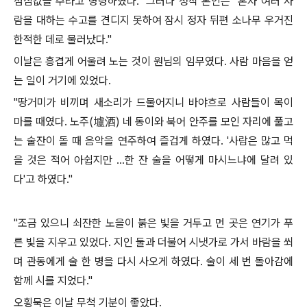
점심값을 주라고 명령하였다
."
그러나 정작 본인은
"
혼자 여러 사
람을 대하는 수고를 견디지 못하여 잠시 정자 뒤편 소나무 우거진
한적한 데로 물러났다
."
이날은 흥겹게 어울려 노는 것이 원님의 임무였다
.
사람 마음을 얻
는 일이 거기에 있었다
.
"
땅거미가 비끼며 새소리가 드물어지니 바야흐로 사람들이 목이
마를 때였다
.
노주
(
壚
酒
)
네 동이와 북어 안주를 모인 자리에 풀고
는 술잔이 돌 때 음악을 연주하여 즐겁게 하였다
. '
사람은 많고 먹
을 것은 적어 아쉽지만
…
한 잔 술을 어떻게 마시느냐에 달려 있
다
'
고 하였다
."
"
조금 있으니 쇠잔한 노을이 붉은 빛을 거두고 먼 곳은 연기가 푸
른 빛을 지우고 있었다
.
지인 둘과 더불어 시냇가로 가서 바람을 쐬
며 관동에게 술 한 병을 다시 사오게 하였다
.
술이 세 번 돌아감에
함께 시를 지었다
."
오횡묵은 이날 무척 기분이 좋았다
.