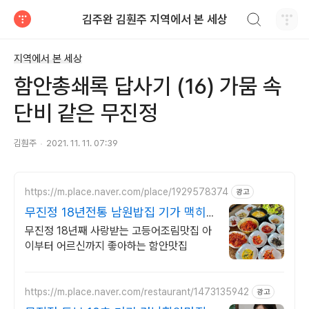
검색하기
김주완 김훤주 지역에서 본 세상
티스토리
지역에서 본 세상
함안총쇄록 답사기 (16) 가뭄 속
단비 같은 무진정
김훤주
2021. 11. 11. 07:39
https://m.place.naver.com/place/1929578374
광고
무진정 18년전통 남원밥집 기가 맥히
는 고등어조림
무진정 18년째 사랑받는 고등어조림맛집 아
이부터 어르신까지 좋아하는 함안맛집
https://m.place.naver.com/restaurant/1473135942
광고