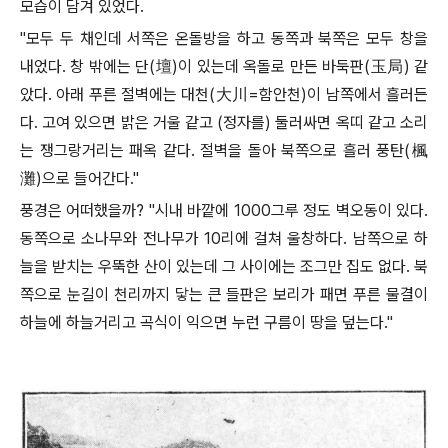
모습이 담겨 있었다
.
"
모두 두 채인데 서쪽은 온돌방을 하고 동쪽과 북쪽은 모두 창을
내었다
.
창 밖에는 단
(
壇
)
이 있는데 옥돌로 만든 바둑판
(
玉局
)
같
았다
.
아래 푸른 절벽에는 대천
(
大川
=
함안천
)
이 남쪽에서 흘러든
다
.
고여 있으면 밝은 거울 같고
(
정자를
)
둘러싸면 옥띠 같고 소리
는 쟁그랑거리는 패옥 같다
.
절벽을 돌아 북쪽으로 흘러 풍탄
(
楓
灘
)
으로 들어간다
."
풍경은 어떠했을까
? "
시내 바깥에
1000
그루 정도 벽오동이 있다
.
동쪽으로 소나무와 전나무가
10
리에 걸쳐 울창하다
.
남쪽으로 하
늘을 받치는 우뚝한 산이 있는데 그 사이에는 조그만 집도 없다
.
북
쪽으로 눈길이 천리까지 닿는 큰 들판은 보리가 패면 푸른 물결이
하늘에 하늘거리고 곡식이 익으면 누런 구름이 땅을 덮는다
."