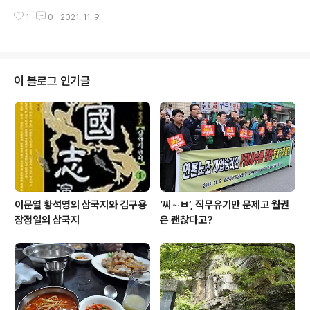
농사부터 잘되고 보아야 했기에 넉넉하게 농사를 지을 수
식 배급 민생고 덜고자 틈틈이 베풀기도 오횡묵의 대민 업
있는 이런 자리가 좋았다. 함안군수 오횡묵은 편한 날이 없
1
0
2021. 11. 9.
무는 대체로 두 가지에 초점이 맞추어져 있었다. 하나는 조
었다. 조세 걷느라 장부를 뒤적거리며 노심초사하고,..
세를 공정하게 거두는 것이고 다른 하나는 백성들이 헐벗
고 굶주리지 않도록 하는 것이었다. 받아내기 위해서는 족
치고 때리는 형벌도 서슴지 않았지만 세심하게 보살펴 나
누고 베푸는 데에도 열성을 다했다. 요즘 말로 하면 공정 조
이 블로그 인기글
세와 복지 실현을 동시에 추진했다. 어쨌거나 하나는 받는
것이고 다른 하나는 주는 것이어서 얼핏 보면 서로 반대되
는 듯하다. 하지만 둘은 긴밀하게 연결되어 있으며 근본은
조세가 아닌 백성이었다. 백성이 헐벗고 굶주리면 일을 하
기 어렵고 일을 하지 못하면 조세 내기..
이문열 황석영의 삼국지와 김구용
‘씨∼ㅂ’, 직무유기만 문제고 월권
장정일의 삼국지
은 괜찮다고?