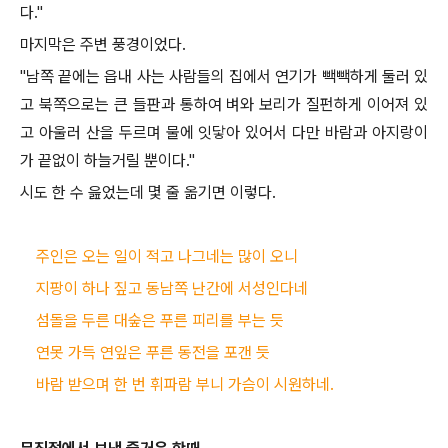
다
."
마지막은 주변 풍경이었다
.
"
남쪽 끝에는 읍내 사는 사람들의 집에서 연기가 빽빽하게 둘러 있
고 북쪽으로는 큰 들판과 통하여 벼와 보리가 질펀하게 이어져 있
고 아울러 산을 두르며 물에 잇닿아 있어서 다만 바람과 아지랑이
가 끝없이 하늘거릴 뿐이다
."
시도 한 수 읊었는데 몇 줄 옮기면 이렇다
.
주인은 오는 일이 적고 나그네는 많이 오니
지팡이 하나 짚고 동남쪽 난간에 서성인다네
섬돌을 두른 대숲은 푸른 피리를 부는 듯
연못 가득 연잎은 푸른 동전을 포갠 듯
바람 받으며 한 번 휘파람 부니 가슴이 시원하네.