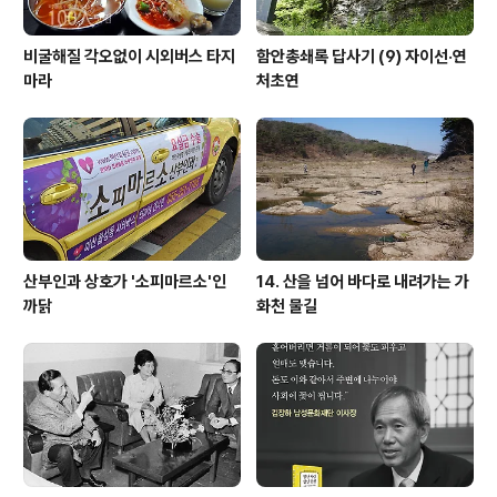
비굴해질 각오없이 시외버스 타지
함안총쇄록 답사기 (9) 자이선·연
마라
처초연
산부인과 상호가 '소피마르소'인
14. 산을 넘어 바다로 내려가는 가
까닭
화천 물길