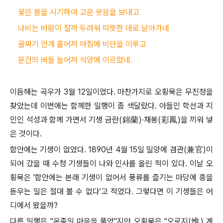
꽃은 봄을 시기하여 고운 웃음을 보내고
나비는 바람이 찰까 두려워 따뜻한 데로 날아가네
골짜기 안개 흩어져 아침에 비단을 이루고
문간의 버들 늘어져 석양에 이르렀네.
이듬해는 곡우가
3
월
12
일이었다
.
마찬가지로 오횡묵은 무진정을
찾았는데 이번에는 함께한 일행이 좀 색달랐다
.
아들인 학선과 지
인인 석성과 함께 가면서 기생 금란
(
錦蘭
)·
채봉
(
彩鳳
)
을 끼워 넣
은 것이다
.
함안에는 기생이 없었다
. 1890
년
4
월
15
일 밀양에 겸관
(
兼官
)
이
되어 갔을 때 수청 기생들이 나와 인사를 올린 적이 있다
.
이날 오
횡묵은
'
함안에는 본래 기생이 없어서 풍류를 즐기는 마당에 흥을
돋우는 일은 절대 볼 수 없다
'
고 적었다
.
그렇다면 이 기생들은 어
디에서 왔을까
?
다른 일행은
"
온종일 마음을 풀었
"
지만 오횡묵은
"
오로지
(
惟
)
계