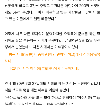
남짓에게 급료로
3
전씩 주었고 구경나온 어린아이
200
명 남짓에
게도
5
문씩 주었다
.
나머지 피곤하고 병든 사람들로 마당에서 보
고 있는 이들에게도 일절 베풀었다
."
이렇게 서로 다른 정자임이 분명하지만 오횡묵이 군수를 하던 당
시에도 둘을 혼동하는 기미가 뚜렷하였다
. 1891
년
3
월
12
일 무진
정에서 놀았는데도 지은 시에서는 이수정이라 했다
.
병든 사내(病夫)가 중향관(함안 관아의 책실)에서 심취(心醉)
하니
나그네의 시가 이수정(二樹亭)에서 이루어지네.
앞서
1890
년
3
월
27
일에도 시회를 베푼 자리는 무진정이었으나
시를 책으로 묶을 때는 이수를 이름에 넣었다
.
"
관아로 돌아와 시를 모두 모아 하나로 편집하여
'
이수시총
(
二藪
詩叢
)'
이라 하였는데 무릇
300
수 남짓이었다
."