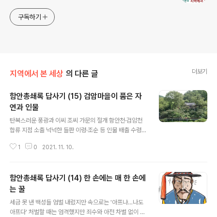
구독하기
더보기
지역에서 본 세상
의 다른 글
함안총쇄록 답사기 (15) 검암마을이 품은 자
연과 인물
글 내용
탄복스러운 풍광과 이씨 조씨 가문의 절개 함안천·검암천
합류 지점 소출 넉넉한 들판 이령·조순 등 인물 배출 수령으
로서 존경심 표현 후손과 깊은 인연도 검암(儉巖)마을은
1
0
2021. 11. 10.
지금은 가야읍이지만 오횡묵 당시는 산외면(山外面)이었
다. 낙동강을 건너온 사람들이 함안읍성으로 들어가는 중
요한 길목이기도 했다. 함안천과 검암천이 만나는 어귀에
함안총쇄록 답사기 (14) 한 손에는 매 한 손에
있는 마을인데 함안천은 광려산 산줄기 서쪽 골짜기에서
시작되는 중심 물줄기이고 검암천은 광려산 산줄기 동쪽
는 꿀
글 내용
골짜기에서 비롯되는 가지 물줄기다. 두 물이 만나는 자리
세금 못 낸 백성들 엄벌 내렸지만 속으로는 '아프냐…나도
는 들판이 너르게 형성되기 마련이다. 옛날에는 무엇보다
아프다' 처벌할 때는 엄격했지만 죄수와 아전 차별 없이 별