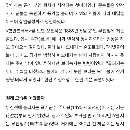
맞이하는 공식 부임 행차가 시작되는 첫머리였다
.
관속들은 앞장
서서 군물을 동원하여 풍악을 울리며 지위와 역할에 따라 대열을
이루어 함안읍성까지 행진하였다
.
<
함안총쇄록
>
을 보면 오횡묵은
1889
년
5
월
21
일 무진정에 처음
올랐다
.
읍내 들판
(
邑坪
)
에 나가 열심히 농사지으라는 권농을 하
고 돌아오는 길이었다
.
둘러 보니 모내기는 순조로웠다
. "
시냇물이
불어 넘치고 강가는 범람하여 모내기는 단지 사람힘이 미치지 못
하는 곳만 남아 있다
."
하지만 보리농사는 반반이었다
. "
골짜기는
이미 수확을 마쳤으나 물가의 거두지 못한 보리는 모두 물에 잠겨
영영 버리게 되었다
."
한편 걱정스럽고 한편 기쁜 국면이었다
.
원래 모습은 어땠을까
무진정에 올라서는 풍기군수 주세붕
(1495~1554
년
)
이 지은 기문
(
記文
)
부터 먼저 읽었다
.
정자 주인의 부탁을 받고
1542
년
6
월 지
은 무진정기
(
無盡亭記
)
였다
.
거기에는
350
년 전 처음 지은 당시