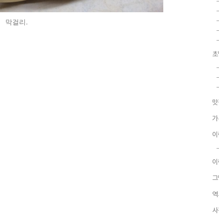
막걸리.
초
맛
가
이
이
그
역
사