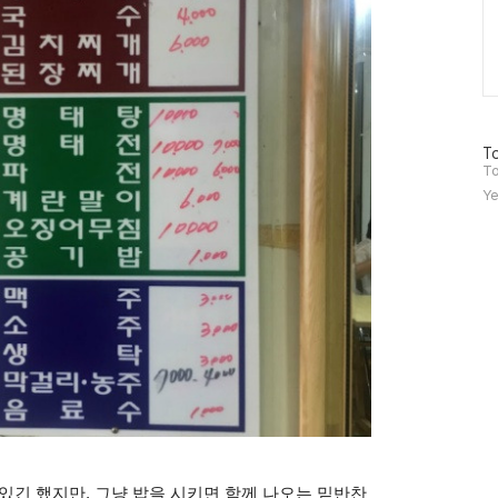
방
To
문
To
자
Ye
수
있긴 했지만, 그냥 밥을 시키면 함께 나오는 밑반찬