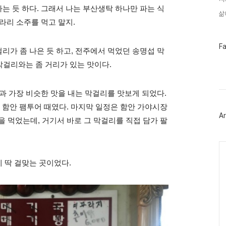
 듯 하다. 그래서 나는 부산생탁 하나만 파는 식
삶
라리 소주를 먹고 말지.
페
F
가 좀 나은 듯 하고, 전주에서 먹었던 송명섭 막
이
스
 막걸리와는 좀 거리가 있는 맛이다.
북
트
위
과 가장 비슷한 맛을 내는 막걸리를 맛보게 되었다.
터
플
는 함안 팸투어 때였다. 마지막 일정은 함안 가야시장
러
Ar
그
을 먹었는데, 거기서 바로 그 막걸리를 직접 담가 팔
인
Ca
 딱 걸맞는 곳이었다.