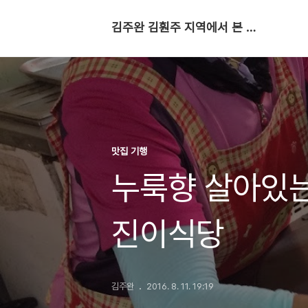
김주완 김훤주 지역에서 본 세상
맛집 기행
누룩향 살아있는
진이식당
김주완
2016. 8. 11. 19:19