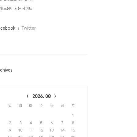
에 도움이 되는 사이트
acebook
Twitter
chives
lendar
2026. 08
일
월
화
수
목
금
토
1
2
3
4
5
6
7
8
9
10
11
12
13
14
15