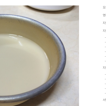
모
영
지
지
지
서