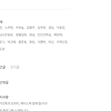
ag
천,
노무현,
우포늪,
김훤주,
김주완,
경남,
낙동강,
남도민일보,
촛불집회,
창녕,
민간인학살,
해딴에,
로그,
박근혜,
홍준표,
창원,
이명박,
마산,
지역신문,
두관,
근글
인기글
근댓글
지사항
카오톡과 트위터, 페이스북 함께 합시다!
희 블로그를 소개합니다