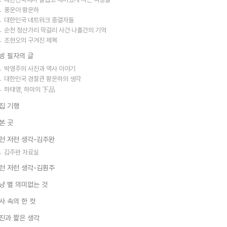
풍운아 황운하
대한민국 네트워크 종결자들
순천 청산가리 막걸리 사건 나흘간의 기억
조현오의 구겨진 제복
빙 필자의 글
박영주의 사진과 역사 이야기
대한민국 경찰관 황운하의 생각
하태영, 하마의 下品
집 기행
본 곳
런 저런 생각-김주완
김주완 자료실
런 저런 생각-김훤주
냥 별 의미없는 것
사 속의 한 컷
진과 짧은 생각