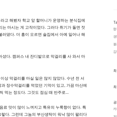
이라고 해봤자 학교 앞 할머니가 운영하는 분식집에
T
는 마시는 게 고작이었다. 그러다 취기가 돌면 젓
합
러댔다. 더 흥이 오르면 술집에서 아예 일어나 해
경
블
김
셨다. 캠퍼스 내 잔디밭으로 막걸리를 사 와서 마
최
최
근
이상 막걸리를 마실 일은 많지 않았다. 수년 전 서
글
과
과 장수막걸리를 먹었던 기억이 있고, 가끔 마산에
인
최
기
 먹는 정도다. 그것도 점심 때 반주로...
글
공
음료 맛이 많이 느껴지고 특유의 누룩향이 없다. 특
카
렇다. 그런데 그놈의 부산생탁이 워낙 많이 팔리다
저