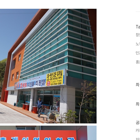
T
창
노
민
홍
최
최
근
글
과
인
최
기
글
공
카
저