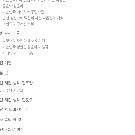
풍운아 황운하
대한민국 네트워크 종결자들
순천 청산가리 막걸리 사건 나흘간의 기억
조현오의 구겨진 제복
빙 필자의 글
박영주의 사진과 역사 이야기
대한민국 경찰관 황운하의 생각
하태영, 하마의 下品
집 기행
본 곳
런 저런 생각-김주완
김주완 자료실
런 저런 생각-김훤주
냥 별 의미없는 것
사 속의 한 컷
진과 짧은 생각