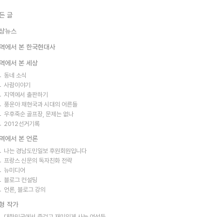
든 글
상뉴스
역에서 본 한국현대사
역에서 본 세상
동네 소식
사람이야기
지역에서 출판하기
풍운아 채현국과 시대의 어른들
우후죽순 골프장, 문제는 없나
2012선거기록
역에서 본 언론
나는 경남도민일보 후원회원입니다
프랑스 신문의 독자친화 전략
뉴미디어
블로그 컨설팅
언론, 블로그 강의
형 작가
대한민국에서 즐겁고 재미있게 사는 여성들