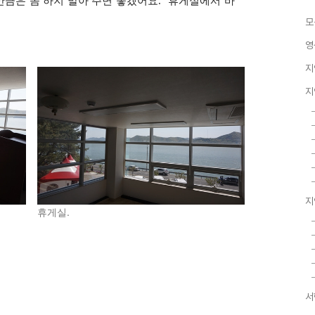
큼은 좀 하지 말아 주면 좋겠어요."
휴게실에서 바
모
영
지
지
지
휴게실.
서