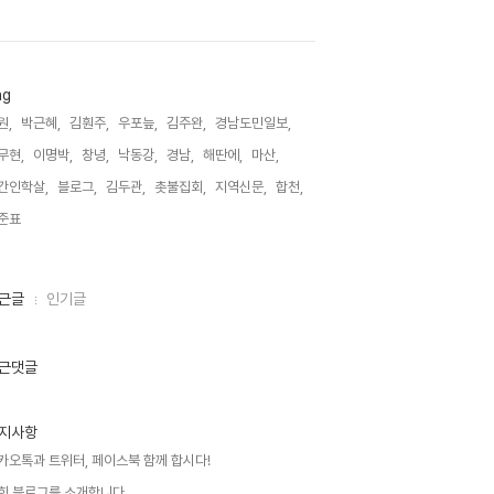
ag
원,
박근혜,
김훤주,
우포늪,
김주완,
경남도민일보,
무현,
이명박,
창녕,
낙동강,
경남,
해딴에,
마산,
간인학살,
블로그,
김두관,
촛불집회,
지역신문,
합천,
준표,
근글
인기글
근댓글
지사항
카오톡과 트위터, 페이스북 함께 합시다!
희 블로그를 소개합니다