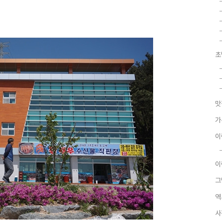
초
맛
가
이
이
그
역
사