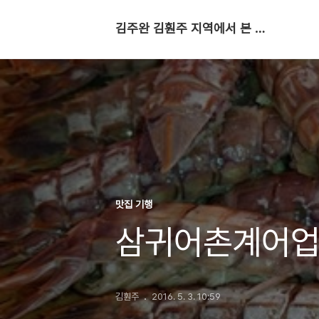
김주완 김훤주 지역에서 본 세상
맛집 기행
삼귀어촌계어업
김훤주
2016. 5. 3. 10:59