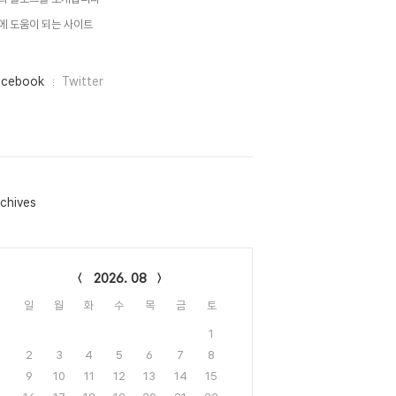
에 도움이 되는 사이트
acebook
Twitter
chives
lendar
2026. 08
일
월
화
수
목
금
토
1
2
3
4
5
6
7
8
9
10
11
12
13
14
15