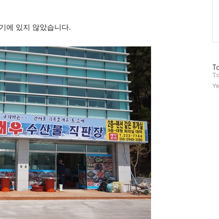
거기에 있지 않았습니다.
방
To
문
To
자
Ye
수