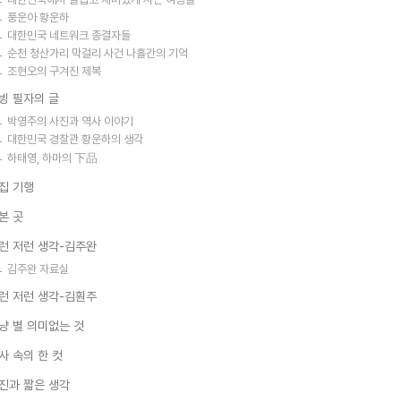
풍운아 황운하
대한민국 네트워크 종결자들
순천 청산가리 막걸리 사건 나흘간의 기억
조현오의 구겨진 제복
빙 필자의 글
박영주의 사진과 역사 이야기
대한민국 경찰관 황운하의 생각
하태영, 하마의 下品
집 기행
본 곳
런 저런 생각-김주완
김주완 자료실
런 저런 생각-김훤주
냥 별 의미없는 것
사 속의 한 컷
진과 짧은 생각