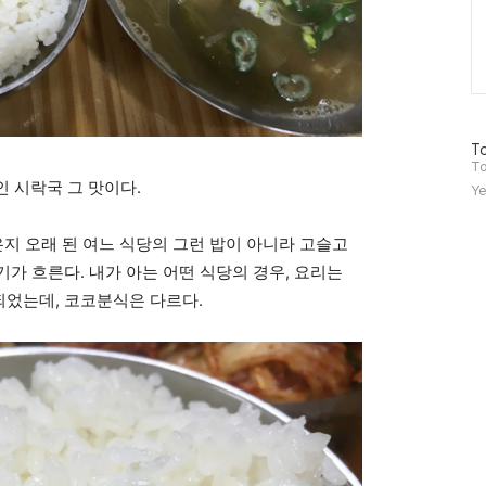
방
To
문
To
자
 시락국 그 맛이다.
Ye
수
은지 오래 된 여느 식당의 그런 밥이 아니라 고슬고
윤기가 흐른다. 내가 아는 어떤 식당의 경우, 요리는
 되었는데, 코코분식은 다르다.