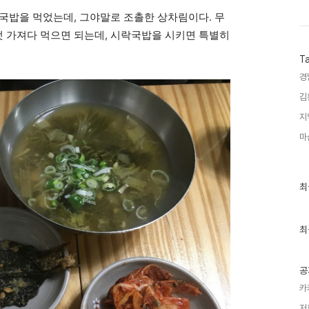
국밥을 먹었는데, 그야말로 조촐한 상차림이다. 무
 가져다 먹으면 되는데, 시락국밥을 시키면 특별히
T
경
김
지
마
최
최
근
글
과
인
최
기
글
공
카
저