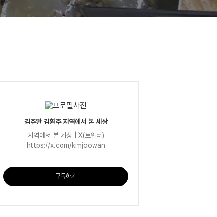
김주완 김훤주 지역에서 본 세상
지역에서 본 세상 | X(트위터)
https://x.com/kimjoowan
구독하기