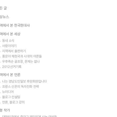
든 글
상뉴스
역에서 본 한국현대사
역에서 본 세상
동네 소식
사람이야기
지역에서 출판하기
풍운아 채현국과 시대의 어른들
우후죽순 골프장, 문제는 없나
2012선거기록
역에서 본 언론
나는 경남도민일보 후원회원입니다
프랑스 신문의 독자친화 전략
뉴미디어
블로그 컨설팅
언론, 블로그 강의
형 작가
대한민국에서 즐겁고 재미있게 사는 여성들