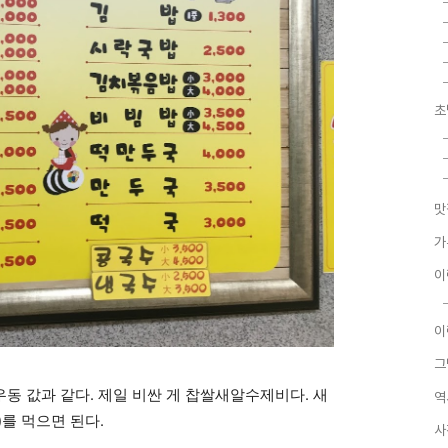
초
맛
가
이
이
그
동 값과 같다. 제일 비싼 게 찹쌀새알수제비다. 새
역
를 먹으면 된다.
사