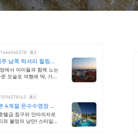
e/1466060378
광고
주 남쪽 럭셔리 힐링숙
장에서 아이들과 함께 노는
문 모슬포 여행에 딱, 가족
의시설
e/1096378163
광고
쁜 4계절 온수수영장 힐
! 호텔급 침구와 안마의자로
와 불멍의 낭만! 스타일러
려의 감성숙소