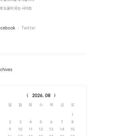
에 도움이 되는 사이트
acebook
Twitter
chives
lendar
2026. 08
일
월
화
수
목
금
토
1
2
3
4
5
6
7
8
9
10
11
12
13
14
15