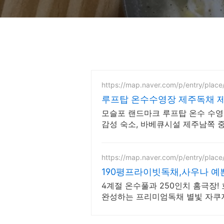
https://map.naver.com/p/entry/plac
루프탑 온수수영장 제주독채 제
소
모슬포 랜드마크 루프탑 온수 수영
감성 숙소, 바베큐시설 제주남쪽 중
맞춤 독채숙소, 도보가능 맛집 편
https://map.naver.com/p/entry/plac
190평프라이빗독채,사우나 예
링
4계절 온수풀과 250인치 홈극장
완성하는 프리미엄독채 별빛 자쿠지
와 사우나로 완성하는 세심한 배