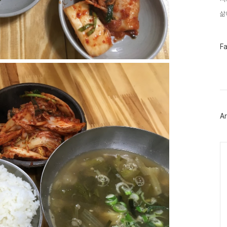
삶
페
F
이
스
북
트
위
터
플
러
Ar
그
인
Ca