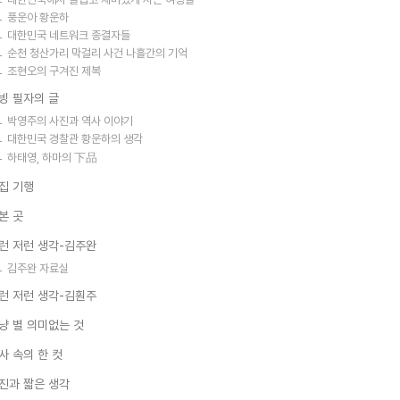
풍운아 황운하
대한민국 네트워크 종결자들
순천 청산가리 막걸리 사건 나흘간의 기억
조현오의 구겨진 제복
빙 필자의 글
박영주의 사진과 역사 이야기
대한민국 경찰관 황운하의 생각
하태영, 하마의 下品
집 기행
본 곳
런 저런 생각-김주완
김주완 자료실
런 저런 생각-김훤주
냥 별 의미없는 것
사 속의 한 컷
진과 짧은 생각