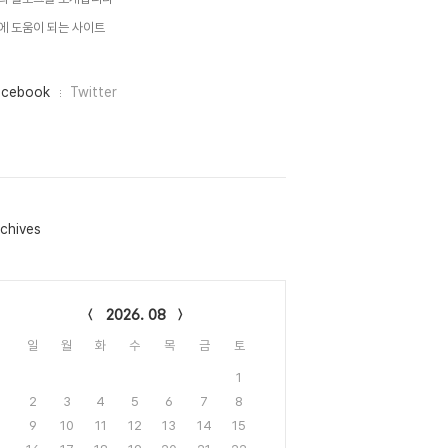
에 도움이 되는 사이트
acebook
Twitter
chives
lendar
2026. 08
일
월
화
수
목
금
토
1
2
3
4
5
6
7
8
9
10
11
12
13
14
15