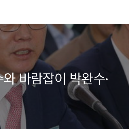
와 바람잡이 박완수·