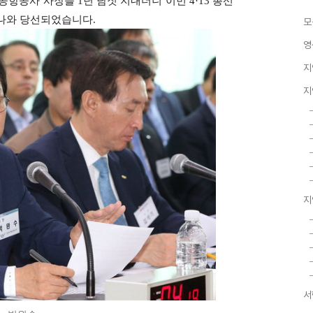
공항공사 사장을 1년 남짓 지내더니 이번 4·13 총선
 나와 당선되었습니다.
모
영
지
지
지
서