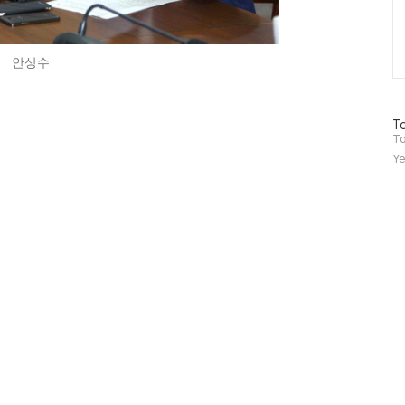
안상수
방
To
문
To
자
Ye
수