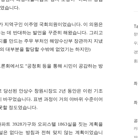
리였습니다.
가 지역구인 이주영 국회의원이었습니다. 이 의원은
T
는 데 반대하는 발언을 꾸준히 해왔습니다. 그리고
창
매립지를 만드는 주무 부처인 해양수산부 장관까지 지냈
우
량의 대부분을 할당할 수밖에 없었기는 하지만)
경
홍
토론회에서도 "공청회 등을 통해 시민이 공감하는 방
최
최
근
로 당선된 안상수 창원시장도 2년 동안은 이런 기조
글
과
기 바꾸었습니다. 표변 과정이 거의 야바위 수준이어
인
최
기
못할 정도였습니다.
글
공
트 3928가구와 오피스텔 1863실을 짓는 계획을
카
설은 없다는 방침과 전혀 맞지 않는 계획이었습니
저