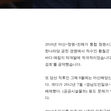
2010년 마산+창원+진해가 통합 창원
한나라당 공천 경쟁에서 적수인 황철곤
바다 매립지 막개발에 적극적이었습니다.
검토'를 공약했습니다.
또 당선 직후인 그해 9월에는 마산해
다.
게다가 2012년 7월 <경남도민일
배제했다. (공공시설물의) 용도 문제가
다.