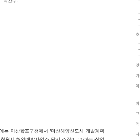
박완수.
초
맛
가
이
이
그
역
15일에는 마산합포구청에서 '마산해양신도시 개발계획
사
 창원시 해양개발사업소 당시 소장이 "아파트·상업