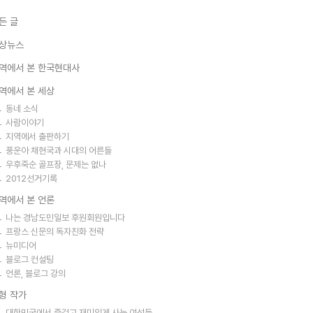
든 글
상뉴스
역에서 본 한국현대사
역에서 본 세상
동네 소식
사람이야기
지역에서 출판하기
풍운아 채현국과 시대의 어른들
우후죽순 골프장, 문제는 없나
2012선거기록
역에서 본 언론
나는 경남도민일보 후원회원입니다
프랑스 신문의 독자친화 전략
뉴미디어
블로그 컨설팅
언론, 블로그 강의
형 작가
대한민국에서 즐겁고 재미있게 사는 여성들