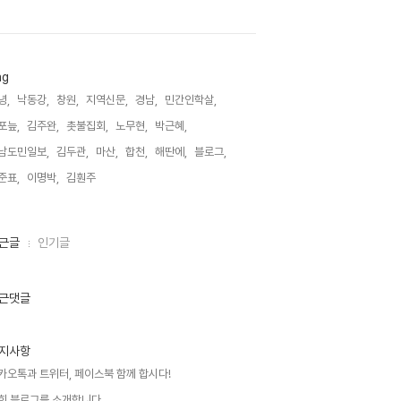
ag
녕,
낙동강,
창원,
지역신문,
경남,
민간인학살,
포늪,
김주완,
촛불집회,
노무현,
박근혜,
남도민일보,
김두관,
마산,
합천,
해딴에,
블로그,
준표,
이명박,
김훤주,
근글
인기글
근댓글
지사항
카오톡과 트위터, 페이스북 함께 합시다!
희 블로그를 소개합니다