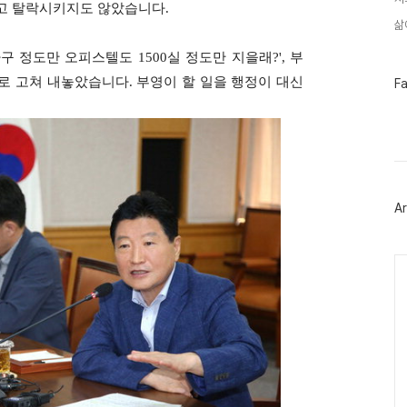
고 탈락시키지도 않았습니다.
삶
구 정도만 오피스텔도 1500실 정도만 지을래?', 부
페
로 고쳐 내놓았습니다. 부영이 할 일을 행정이 대신
F
이
스
북
트
위
터
플
러
Ar
그
인
Ca