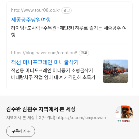
http://www.tour08.co.kr
광고
세종공주당일여행
라이딩+도시락+수목원+제민천! 하루로 즐기는 세종공주 여
행
https://blog.naver.com/creation8
광고
적선 미니포크레인 미니굴삭기
적선동 미니포크레인 미니중기 소형굴삭기
베테랑차주 작업 임대 대여 가격인하 초특가
로그 정보
김주완 김훤주 지역에서 본 세상
지역에서 본 세상 | X(트위터) https://x.com/kimjoowan
구독하기