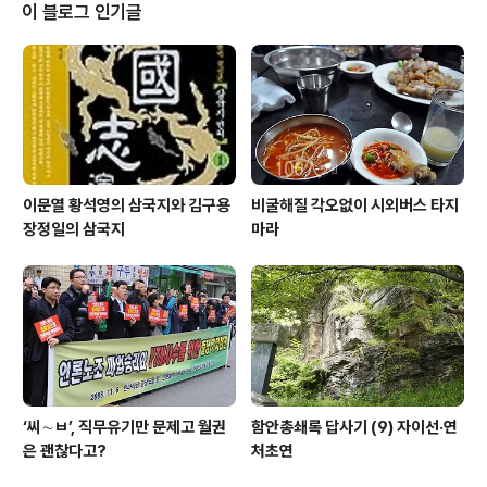
도 듣는 소리입니다. 그런 데서는 내가 노동자인줄 모르니
이 블로그 인기글
까 그냥 대충 부르는 것이야, 여겼습니다. 그러면서도 어쩌
다 한 번씩은, ‘저는 노동잔데요.’ 대꾸를 하기도 합니다. 이
날은 느낌이 좀 야릇했습니다. 저는 노조 지부에서 지부장
을 맡고 있습니다. 노동조합은 사용자와 맞서는 조직인데,
택배 직원이 제가 노조 ..
이문열 황석영의 삼국지와 김구용
비굴해질 각오없이 시외버스 타지
장정일의 삼국지
마라
‘씨∼ㅂ’, 직무유기만 문제고 월권
함안총쇄록 답사기 (9) 자이선·연
은 괜찮다고?
처초연