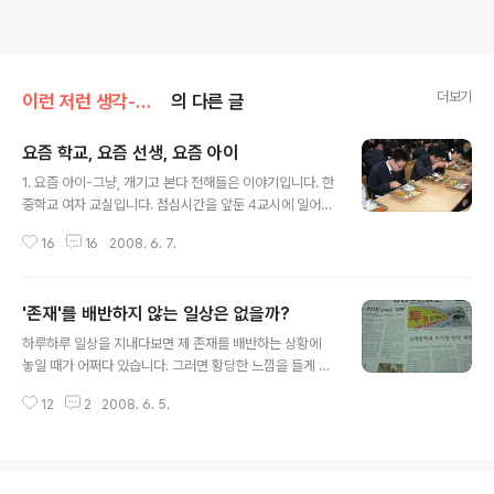
더보기
이런 저런 생각-김훤주
의 다른 글
요즘 학교, 요즘 선생, 요즘 아이
글 내용
1. 요즘 아이-그냥, 개기고 본다 전해들은 이야기입니다. 한
중학교 여자 교실입니다. 점심시간을 앞둔 4교시에 일어난
일입니다. 선생님 강의하고 있는데 한 아이가 등을 돌리고
16
16
2008. 6. 7.
있습니다. 이 아이는 평소에도 선생 말 잘 안 듣기로 호가
난 학생입니다. 선생님은 수업 좀 똑바로 받으라고 돌리고
있는 아이 등짝을 탁 때렸습니다. 그랬더니 이 아이 “왜 때
'존재'를 배반하지 않는 일상은 없을까?
려요!” 한 다음, “앞으로 선생이라 불러주나 봐라!” 했답니
글 내용
다. 그러면서 자리를 박차고 교실 밖으로 나갔습니다. 이 수
하루하루 일상을 지내다보면 제 존재를 배반하는 상황에
업 맡은 선생처럼 만만해 보이는 선생한테는, 반말도 예사
놓일 때가 어쩌다 있습니다. 그러면 황당한 느낌을 들게 마
로 하는 아이랍니다. 교실에서 나가 들어오지 않아 버리면
련입니다. 물론 중요하고 결정적인 그런 국면은 아닙니다.
오히려 좋을 텐데, 이 아이는 선생 골탕 먹이느라 그랬는지
12
2
2008. 6. 5.
일상이지요. 1. 요즘 들어 지부에서 물품 발송을 자주 하다
줄이어 교실을 들락날락거렸습니다. 그러니까 이 아이랑
보니 택배 직원이 사무실을 자주 드나들게 됐습니다. 며칠
평소 잘 지내던..
전 이 사람이 무엇 물어볼 일이 있었는지 “사장님!” 하고 저
를 불렀습니다. 처음은 아니었습니다. 술집이나 밥집에서