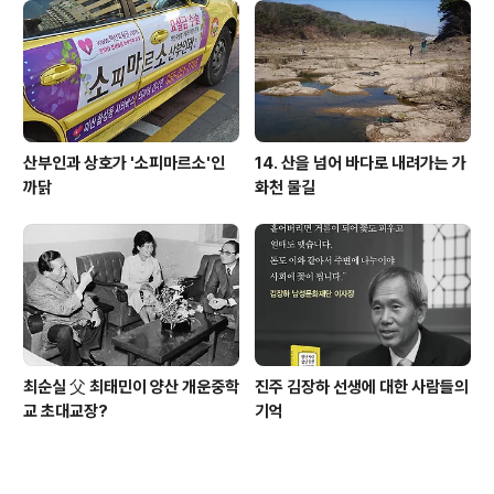
산부인과 상호가 '소피마르소'인
14. 산을 넘어 바다로 내려가는 가
까닭
화천 물길
최순실 父 최태민이 양산 개운중학
진주 김장하 선생에 대한 사람들의
교 초대교장?
기억