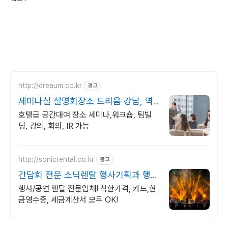
http://dreaum.co.kr
광고
세미나실 설명회장소 드리움 강남, 역
삼 대표 행사 공간
호텔급 공간대여 장소 세미나,워크숍, 팀빌
딩, 강의, 회의, IR 가능
http://sonicrental.co.kr
광고
간담회 전문 소닉렌탈 행사기획과 행사
장비 선두주자
행사/공연 렌탈 전문업체! 착한가격, 카드,현
금영수증, 세금계산서 모두 OK!