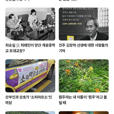
최순실 父 최태민이 양산 개운중학
진주 김장하 선생에 대한 사람들의
교 초대교장?
기억
산부인과 상호가 '소피마르소'인
훤주라는 내 이름이 '흰주'라고 불
까닭
릴 때