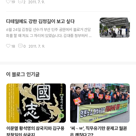
19
2
2011. 7. 9.
으로 알려졌다. 이 때문에 낮 창원시 경남도민일보 강당에서 12시부터 시작될
예정이었던 블로거 합동인터뷰도 한 시간 30분 정도 늦게 시작됐다. 이날 정 의
원이 탄 항공기는 당초 10시 55분에 도착예정이었던 대한항공기로, 김포에서
디테일에도 강한 김정길이 보고 싶다
이륙도 30분 가량 늦었으며, 김해공항에 11시 30분경 도착했지만 악천후로 인
글 내용
해 약 45분간 10여 차례 상공을 선회한 끝에 12시 13분에야 착륙에 성공한 것
6월 24일 김정길 선수가 부산 민주 공원에서 블로거 간담
으로 알려졌다. 김해공항에 내린 정동영 의원은 트위터(@coreacdy)를 통해
회를 할 때 저도 그 자리에 있었습니다. 김대중 정부에서 행
"비바람불어 김..
정자치부 장관과 대통령 정무 수석 비서관을 지낸 그이는 1
18
0
2011. 7. 9.
990년 김영삼의 3당 합당 때 민주당을 버리지 않고 지킨
인물로 유명합니다. 사리사욕에 휘둘리지 않고 원칙과 소
신을 지킨 대단한 인물이지요. 서로 의논하지 않았는데도
쉰아홉 그 많은 국회의원 가운데 김정길과 노무현 둘만 남
고 나머지는 모두 권력의 품으로 권력이 돼서 들어갔습니
이 블로그 인기글
다. 이로써 김정길은 어렵고 힘든 길을 걷게 됐지만 한편은
로는 그것이 그이에게 커다란 정치 자산이 되는 측면도 있
습니다. 이를테면 김정길은 민주당 간판으로 그 때부터 지
금까지 부산에서 국회의원 선거에 나서 계속 떨어지기만
했습니다. 이른바 원칙과 소신을 지키고 ..
이문열 황석영의 삼국지와 김구용
‘씨∼ㅂ’, 직무유기만 문제고 월권
장정일의 삼국지
은 괜찮다고?