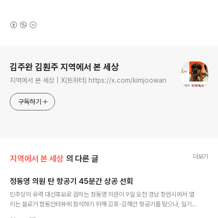
(새창열림)
로그 정보
김주완 김훤주 지역에서 본 세상
지역에서 본 세상 | X(트위터) https://x.com/kimjoowan
구독하기
더보기
지역에서 본 세상
의 다른 글
정동영 의원 탄 항공기 45분간 상공 선회
글 내용
민주당의 유력 대선후보로 꼽히는 정동영 의원이 9일 오전 경남 창원시에서 열
리는 블로거 합동인터뷰에 참석하기 위해 김포-김해간 항공기를 탔으나, 일기
가 좋지 않아 김해공항 상공에서 45분간 항공기가 선회하다 간신히 착륙한 것