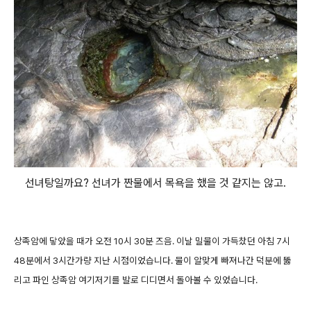
선녀탕일까요? 선녀가 짠물에서 목욕을 했을 것 같지는 않고.
상족암에 닿았을 때가 오전 10시 30분 즈음. 이날 밀물이 가득찼던 아침 7시
48분에서 3시간가량 지난 시점이었습니다. 물이 알맞게 빠져나간 덕분에 뚫
리고 파인 상족암 여기저기를 발로 디디면서 돌아볼 수 있었습니다.