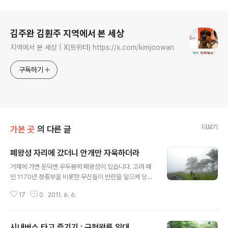
로그 정보
김주완 김훤주 지역에서 본 세상
지역에서 본 세상 | X(트위터) https://x.com/kimjoowan
구독하기
더보기
가본 곳
의 다른 글
폐왕성 자리에 갔더니 안개만 자욱하더라
글 내용
거제에 가면 둔덕면 우두봉에 폐왕성이 있습니다. 고려 때
인 1170년 정중부을 비롯한 무신들이 반란을 일으켜 당시
24년째 임금 자리에 있던 의종(1127~73)을 쫓아낸 적이
17
0
2011. 6. 6.
있습니다. 그 의종이 1170년부터 1173년까지 살았던 데
가 바로 여기라고 합니다. 가서 보니 성벽은 장하게 쌓여 있
었고 가운데에는 먹을 물로 쓰려고 빗물을 모아두던 시설
시내버스 타고 즐기기 : 구형왕릉 일대
도 복원해 놓고 있었습니다. 어쨌거나 의종은 여기서 3년