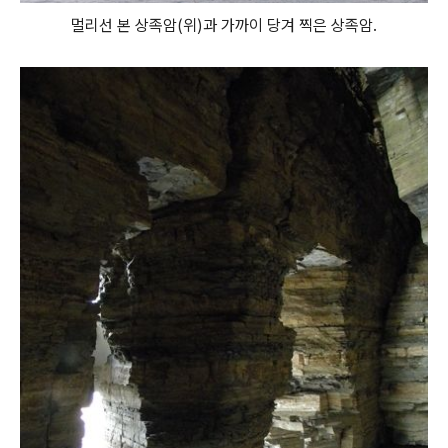
멀리선 본 상족암(위)과 가까이 당겨 찍은 상족암.