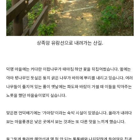
상족암 유람선으로 내려가는 산길.
덕명 마을에는 커다란 이팝나무가 때마침 하얀 꽃을 뒤집어썼습니다. 옆에는
아마 팽나무인 듯싶은 둥치 굵은 나무가 바위에 뿌리를 내리고 있습니다. 여러
나무들이 줄지어 있는 품이 옛날에는 파도와 바람이 거셀 때 이들을 막아주는
노릇을 했던 마을숲이었지 싶습니다.
맞은편 언덕배기에는 '가마랑'이라는 숙박 시설이 있었습니다. 올라가 내려다
보는 마을풍경은 낮은 곳에서 보는 것과는 또 다른 맛을 느끼게 했습니다.
둥그렇게 둘러싼 해안선과 몇 척 안 되는 통통배와 나지막하게 들어앉은 집과