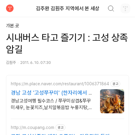
검색하기
김주완 김훤주 지역에서 본 세상
티스토리
가본 곳
시내버스 타고 즐기기 : 고성 상족
암길
김훤주
2011. 6. 10. 07:30
https://m.place.naver.com/restaurant/1006371864
광고
경남 고성 '고성쭈꾸미' (한자리에서 쭈
꾸미만10년)
경남고성여행 필수코스 / 쭈꾸미삼겹&쭈꾸
미새우, 눈꽃치즈,날치알볶음밥 누룽지탕,계
란찜&콘마요&고구마무스 기본제공 / 1인1인
삼우유 서비스 / 어린이메뉴
http://m.coupang.com
광고