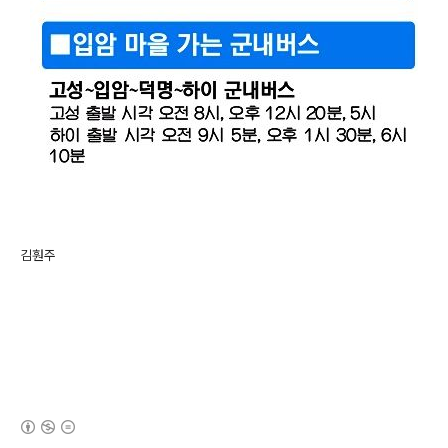
김훤주
(새창열림)