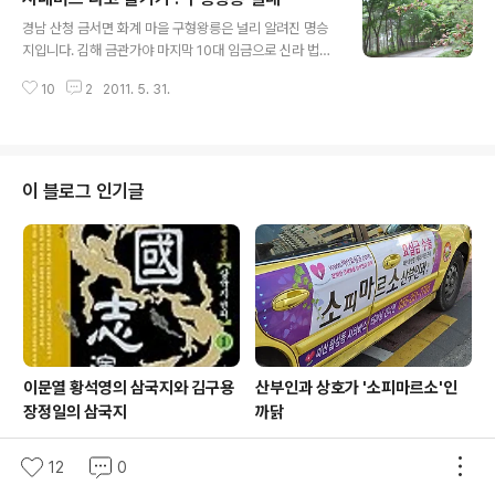
글 내용
안팎을 살다가 경주로 옮겨진 다음 정중부 일당에게 죽임
경남 산청 금서면 화계 마을 구형왕릉은 널리 알려진 명승
을 당하고 맙니다. 김보당이라는 인물이 정중부에 맞서 군
지입니다. 김해 금관가야 마지막 10대 임금으로 신라 법흥
사를 일으키면서 명분을 얻기 위해 거제에서 의종을 데리
왕한테 532(또는 562)년 나라를 넘겼습니다(讓). 그래서
고 나와 경주에 갖다 뒀던 것입니다. 그런데 정중부는 김보
10
2
2011. 5. 31.
양왕이라고도 하는데, 백제 계백 장군처럼 결사항전이라도
당을 물리치고 나서는 당연한 순서로 의종을 죽이고는 그
해 보지…… 하며 심드렁하게 여길 수도 있습니다. 하나 사
주검을 경주 가까운 데 있는 절간..
람살이가 어디 한 면만 있는가요. 이렇게 자기 힘의 한계를
알고 나라를 놓음으로써 피비린내 나는 전쟁은 겪지 않게
했으니 나름대로 미덕이 있다고 할 수도 있겠지 싶은 것입
이 블로그 인기글
니다. 구형왕릉 둘레에는 사연을 담은 유적들이 널려 있습
니다. 가야 임금 족보를 기록한 빗돌도, 구형왕 손자인 김유
신이 찾아와 활을 쏘았다는 사대도, 김유신이 할아버지 무
덤을 지키고 당우를 지었다는 빗돌도 있습니다. 구형왕이
나라를 내어놓고 이리 들어와 ..
이문열 황석영의 삼국지와 김구용
산부인과 상호가 '소피마르소'인
장정일의 삼국지
까닭
12
0