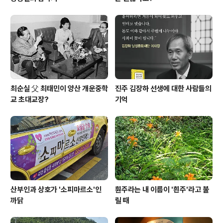
최순실 父 최태민이 양산 개운중학
진주 김장하 선생에 대한 사람들의
교 초대교장?
기억
산부인과 상호가 '소피마르소'인
훤주라는 내 이름이 '흰주'라고 불
까닭
릴 때