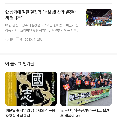
전에 비해 그걸 설치한 택시 수가 절대적으로 적다는 말씀
입니다. 그런데 마침 오늘 아침에 카드결제기가 설치된 택
한 상가에 걸린 펼침막 "후보님! 상가 발전대
시를 타게 되었습니다. 이 택시 기사 님에 따르면 마산 창원
에 전체 택시 대수가 약 4500대쯤 되는데, 대략 1000대
책 뭡니까"
글 내용
가까이 최근들어 카드결제기를 달았다고 하더군요. 그 중
며칠 전 충북 청주에 출장을 다녀오는 길이었다. 마산시 합
에서도 개인택시들이 모여서 만든 브랜드택시인 '영콜'은
성동 시외버스터미널 뒷편 상가에 걸린 펼침막이 눈에 확
610대 모두가 신용카드 결제기를 달았다고 합니다. 또한
들어왔다. 마침 택시 안이어서 급히 카메라를 꺼내 창문을
법인택시 중에서도 창원콜택시가 이걸 설치했다고 하더군
19
5
2010. 4. 25.
내리고 사진을 찍었다. "후보님, 합성상권의 발전대책은 무
요. 사실 신용카드가 일반화하다 보니 지..
엇입니까? 토론회를 엽시다. 010-5556-7792 합성상가
번영회" 다소 도발적으로도 보이는 이 문구를 보고 아! 이
거 참 괜찮은 아이디어라는 생각이 들었다. 유권자들이 각
자 자신의 처지에서 가장 도움이 될만한 후보자를 가려낼
이 블로그 인기글
수 있는 방법 중 하나였기 때문이다. 합성상가번영회처럼
상인들은 자신의 상점이 있는 상가를 발전시켜줄 후보자를
찾고, 농민들은 농민의 입장을 대변해줄 후보자를 찾고, 노
동자는 노동자의 권리보장에 앞장서는 후보, 대학생들은
청년실업 해결에 가장 도움을 줄 후..
이문열 황석영의 삼국지와 김구용
‘씨∼ㅂ’, 직무유기만 문제고 월권
장정일의 삼국지
은 괜찮다고?