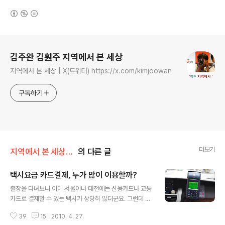
(새창열림)
로그 정보
김주완 김훤주 지역에서 본 세상
지역에서 본 세상 | X(트위터) https://x.com/kimjoowan
구독하기
더보기
지역에서 본 세상/동네 소식
의 다른 글
택시요금 카드결제, 누가 많이 이용할까?
글 내용
출장을 다녀보니 이미 서울이나 대전에는 신용카드나 교통
카드로 결제할 수 있는 택시가 상당히 많더군요. 그런데 제
가 사는 마산 창원지역은 신용카드 결제기가 설치된 택시
39
15
2010. 4. 27.
를 보기 어렵습니다. 물론 아예 없지는 않지만 서울이나 대