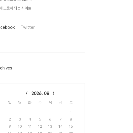
에 도움이 되는 사이트
acebook
Twitter
chives
lendar
2026. 08
일
월
화
수
목
금
토
1
2
3
4
5
6
7
8
9
10
11
12
13
14
15