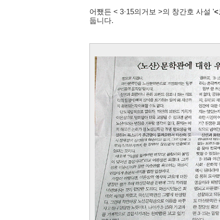
어쨌든 < 3·15의거보 >의 창간호 사설 '
<
둡니다.