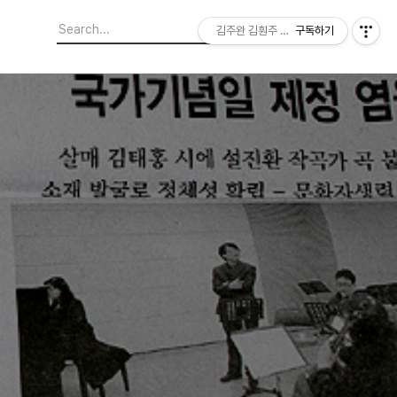
김주완 김훤주 지역에서 본 세상
구독하기