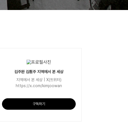
김주완 김훤주 지역에서 본 세상
지역에서 본 세상 | X(트위터)
https://x.com/kimjoowan
구독하기