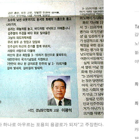
T
김
노
블
이
최
최
근
글
과
인
최
기
글
공
두가 하나로 아우르는 포용의 용광로가 되자"고 주장한다.
카
저