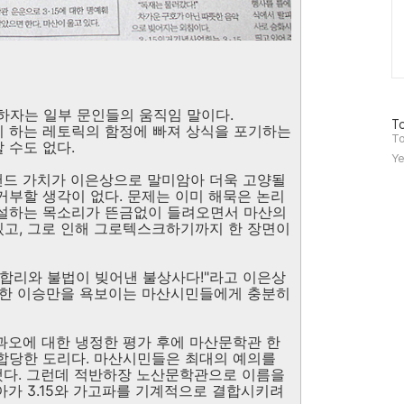
자는 일부 문인들의 움직임 말이다.
방
To
니 하는 레토릭의 함정에 빠져 상식을 포기하는
문
To
 수도 없다.
자
Ye
수
랜드 가치가 이은상으로 말미암아 더욱 고양될
거부할 생각이 없다. 문제는 이미 해묵은 논리
역설하는 목소리가 뜬금없이 들려오면서 마산의
고, 그로 인해 그로텍스크하기까지 한 장면이
불합리와 불법이 빚어낸 불상사다!"라고 이은상
칭한 이승만을 욕보이는 마산시민들에게 충분히
과오에 대한 냉정한 평가 후에 마산문학관 한
합당한 도리다. 마산시민들은 최대의 예의를
했다. 그런데 적반하장 노산문학관으로 이름을
아가 3.15와 가고파를 기계적으로 결합시키려