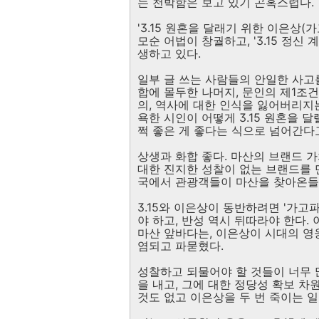
는 천박함은 보고 있기 곤혹스럽다.
'3.15 원혼을 달래기 위한 이은상(
모순 어법이 창궐하고, '3.15 정
생하고 있다.
일부 글 쓰는 사람들의 안일한 사고
합에 몰두한 나머지, 문인의 제1조건
의, 역사에 대한 인식을 잃어버리지는
욕한 시인이 어떻게 3.15 원혼을 
쩍 좋은 게 좋다는 식으로 넘어간다
상생과 화합 좋다. 마산의 브랜드 가
대한 진지한 성찰이 없는 브랜드를 
국에서 관광객들이 마산을 찾아온들 
3.15와 이은상이 동반하려면 '가고
야 하고, 반성 역시 뒤따라야 한다.
마산 앞바다는, 이은상이 시대의 영
염되고 파묻혔다.
성찰하고 되물어야 할 것들이 너무 
을 내고, 그에 대한 정당성 확보 차
것도 없고 이은상을 두 번 죽이는 일