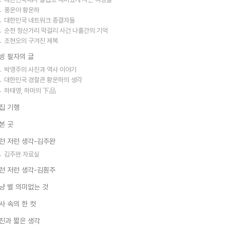
풍운아 황운하
대한민국 네트워크 종결자들
순천 청산가리 막걸리 사건 나흘간의 기억
조현오의 구겨진 제복
빙 필자의 글
박영주의 사진과 역사 이야기
대한민국 경찰관 황운하의 생각
하태영, 하마의 下品
집 기행
본 곳
런 저런 생각-김주완
김주완 자료실
런 저런 생각-김훤주
냥 별 의미없는 것
사 속의 한 컷
진과 짧은 생각