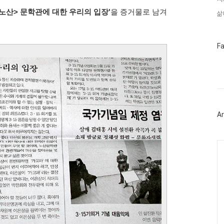
노산> 문학관에 대한 우리의 입장'
을 증거물로 남겨
삶
페
F
이
스
북
트
위
터
플
러
Ar
그
인
Ca