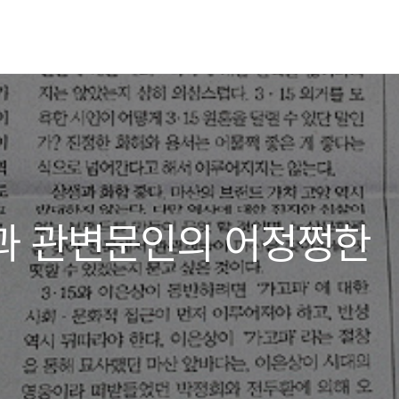
쟁과 관변문인의 어정쩡한