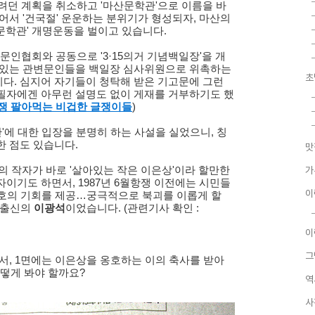
려던 계획을 취소하고 '마산문학관'으로 이름을 바
어서 '건국절' 운운하는 분위기가 형성되자, 마산의
문학관' 개명운동을 벌이고 있습니다.
문인협회와 공동으로 '3·15의거 기념백일장'을 개
 있는 관변문인들을 백일장 심사위원으로 위촉하는
초
다. 심지어 자기들이 청탁해 받은 기고문에 그런
필자에겐 아무런 설명도 없이 게재를 거부하기도 했
쟁 팔아먹는 비겁한 글쟁이들
)
'에 대한 입장을 분명히 하는 사설을 실었으니, 칭
한 점도 있습니다.
맛
'의 작자가 바로 '살아있는 작은 이은상'이라 할만한
가
이기도 하면서, 1987년 6월항쟁 이전에는 시민들
이
호의 기회를 제공…궁극적으로 북괴를 이롭게 할
 출신의
이광석
이었습니다. (관련기사 확인 :
이
그
서, 1면에는 이은상을 옹호하는 이의 축사를 받아
어떻게 봐야 할까요?
역
사