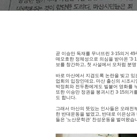
곧 이승만 독재를 무너뜨린 3·15의거 4
매모호한 정체성으로 의심을 받아온 '3·1
보를 창간하고, 첫 사설에서 모처럼 분명
바로 마산에서 지겹도록 논란을 빚고 있는 
업회의 입장인데요. 마산 출신의 시조시
박정희와 전두환에게도 빌붙어 영화를 누린
또한 이승만 정권을 붕괴시킨 3·15의
도 합니다.
그래서 마산의 뜻있는 인사들은 오래전부
한 반대운동을 벌였고, 반대로 이은상과 비
들은 '노산문학관' 찬성운동을 벌여왔습