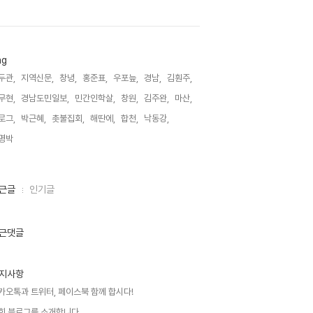
ag
두관,
지역신문,
창녕,
홍준표,
우포늪,
경남,
김훤주,
무현,
경남도민일보,
민간인학살,
창원,
김주완,
마산,
로그,
박근혜,
촛불집회,
해딴에,
합천,
낙동강,
명박,
근글
인기글
근댓글
지사항
카오톡과 트위터, 페이스북 함께 합시다!
희 블로그를 소개합니다