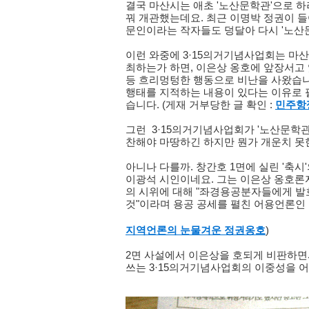
결국 마산시는 애초 '노산문학관'으로 하
꿔 개관했는데요. 최근 이명박 정권이 들
문인이라는 작자들도 덩달아 다시 '노산
이런 와중에 3·15의거기념사업회는 마산
최하는가 하면, 이은상 옹호에 앞장서고
등 흐리멍텅한 행동으로 비난을 사왔습니
행태를 지적하는 내용이 있다는 이유로 
습니다. (게재 거부당한 글 확인 :
민주항
그런 3·15의거기념사업회가 '노산문학관
찬해야 마땅하긴 하지만 뭔가 개운치 못
아니나 다를까. 창간호 1면에 실린 '축시
이광석 시인이네요. 그는 이은상 옹호론자
의 시위에 대해 "좌경용공분자들에게 발
것"이라며 용공 공세를 펼친 어용언론인
지역언론의 눈물겨운 정권옹호
)
2면 사설에서 이은상을 호되게 비판하면
쓰는 3·15의거기념사업회의 이중성을 