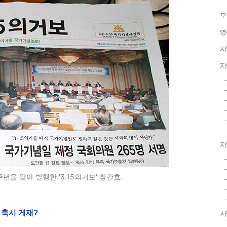
모
영
지
지
지
년을 맞아 발행한 '3.15의거보' 창간호.
 축시 게재?
서