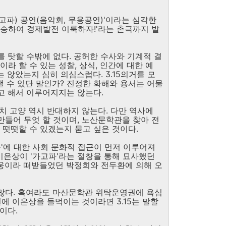
가고파) 공연(음악회, 무용공연)'이라는 심각한
신 계승하여 경제발전 이룩하자!'라는 촌극까지 발
를 탓할 수밖에 없다. 공허한 수사와 기계적 결
이라 할 수 있는 성찰, 상식, 인간에 대한 예
 않았는지 심히 의심스럽다. 3.15의거를 모
달랠 수 있단 말인가? 진정한 화해와 용서는 어물
고 해서 이루어지지는 않는다.
치 고양 역시 반대하지 않는다. 다만 역사에
만들어 무엇 할 것이며, 노산문학관을 찾아 전
떳떳할 수 있겠는지 묻고 싶은 것이다.
파'에 대한 사회 문화적 접근이 먼저 이루어져
 이은상이 '가고파'라는 절창을 통해 묘사했던
웅이라 떠받들었던 박정희와 전두환에 의해 오
많다. 혹여라도 마산문학관 위탁운영권에 욕심
원에 이은상을 들먹이는 것이라면 3.15는 말할
이다.