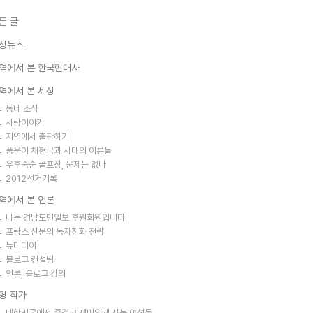
든 글
상뉴스
역에서 본 한국현대사
역에서 본 세상
동네 소식
사람이야기
지역에서 출판하기
풍운아 채현국과 시대의 어른들
우후죽순 골프장, 문제는 없나
2012선거기록
역에서 본 언론
나는 경남도민일보 후원회원입니다
프랑스 신문의 독자친화 전략
뉴미디어
블로그 컨설팅
언론, 블로그 강의
형 작가
대한민국에서 즐겁고 재미있게 사는 여성들