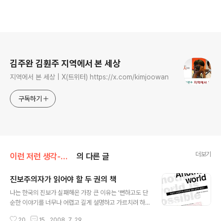
로그 정보
김주완 김훤주 지역에서 본 세상
지역에서 본 세상 | X(트위터) https://x.com/kimjoowan
구독하기
더보기
이런 저런 생각-김주완
의 다른 글
진보주의자가 읽어야 할 두 권의 책
글 내용
나는 한국의 진보가 실패해온 가장 큰 이유는 '뻔하고도 단
순한 이야기를 너무나 어렵고 길게 설명하고 가르치려 하
기 때문'이라고 생각한다. 최근 두 권의 책을 읽으면서 그런
20
15
2008. 7. 29.