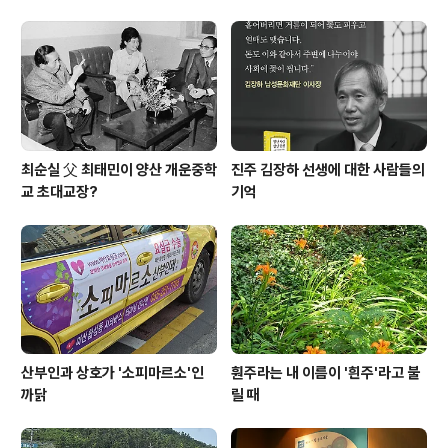
최순실 父 최태민이 양산 개운중학
진주 김장하 선생에 대한 사람들의
교 초대교장?
기억
산부인과 상호가 '소피마르소'인
훤주라는 내 이름이 '흰주'라고 불
까닭
릴 때