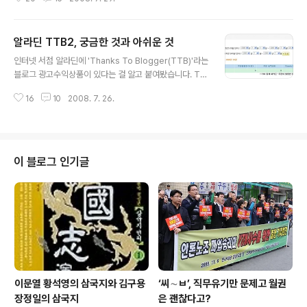
내 생각에 확신을 갖게 됐다. '미국의 진보 세력은 왜 선거
에서 패배하는가'라는 부제가 붙어 있는 [코끼리는 생각하
지 마](조지 레이코프 지음, 유나영 옮김, 도서출판 삼인)라
알라딘 TTB2, 궁금한 것과 아쉬운 것
는 책과 '폭압적 신자유주의 세계화에 대한 실천적 제안
글 내용
서'라는 부제가 붙은 [수전조지의 Another world](수전
인터넷 서점 알라딘에 'Thanks To Blogger(TTB)'라는
조지 지음, 정성훈 옮김, 산지니)라는 책이다. 진보의 실패
블로그 광고수익상품이 있다는 걸 알고 붙여봤습니다. TT
와는 반대로, 5~6월 촛불시위가 그토록 뜨겁게 타오를 수
B2는 매출당 지불뿐 아니라, 클릭당 지불도 적용하는 새로
있었던 이유는 '복잡하고 어려운 이야기를 너무나 쉬운 단
16
10
2008. 7. 26.
운 방식이더군요. 광고로 수익을 올리는 게 목적일 수도 있
어로 명쾌하게 정리했기 때문'이라고 생각한다. '미친소 너
지만, 사실 제가 쓴 책(대한민국 지역신문 기자로 살아가
나 먹어'라는 ..
기)을 제 블로그에 광고하기 위해서라도 이런 모델을 찾고
있던 중이었습니다. 또한 저는 직업상 책을 좀 자주 구입하
는 편이어서 이왕 사는 책이라면 제 블로그 광고링크를 통
이 블로그 인기글
하는 게 더욱 좋겠다는 생각도 했습니다. 그래서 7월 2일
곧바로 TTB2에 가입을 했고, 광고채널을 만들어 블로그
에 붙여넣었습니다. 광고타입은 '일반광고'를 선택했고, 노
출타입은 '직접 선택한 상품들 중 랜덤하게 노출'을 택했습
니다. 그리고 나서..
이문열 황석영의 삼국지와 김구용
‘씨∼ㅂ’, 직무유기만 문제고 월권
장정일의 삼국지
은 괜찮다고?