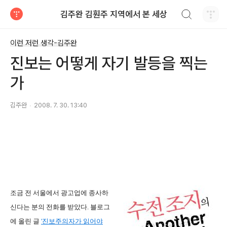
검색하기
김주완 김훤주 지역에서 본 세상
티스토리
이런 저런 생각-김주완
진보는 어떻게 자기 발등을 찍는
가
김주완
2008. 7. 30. 13:40
조금 전 서울에서 광고업에 종사하
신다는 분의 전화를 받았다. 블로그
에 올린 글
'진보주의자가 읽어야