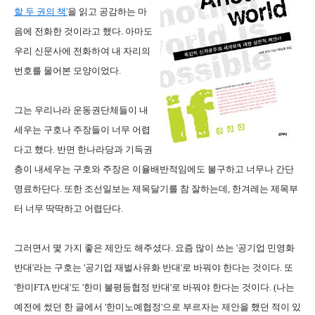
할 두 권의 책'
을 읽고 공감하는 마
음에 전화한 것이라고 했다. 아마도
우리 신문사에 전화하여 내 자리의
번호를 물어본 모양이었다.
그는 우리나라 운동권단체들이 내
세우는 구호나 주장들이 너무 어렵
다고 했다. 반면 한나라당과 기득권
층이 내세우는 구호와 주장은 이율배반적임에도 불구하고 너무나 간단
명료하단다. 또한 조선일보는 제목달기를 참 잘하는데, 한겨레는 제목부
터 너무 딱딱하고 어렵단다.
그러면서 몇 가지 좋은 제안도 해주셨다. 요즘 많이 쓰는 '공기업 민영화
반대'라는 구호는 '공기업 재벌사유화 반대'로 바꿔야 한다는 것이다. 또
'한미FTA 반대'도 '한미 불평등협정 반대'로 바꿔야 한다는 것이다. (나는
예전에 썼던 한 글에서 '한미노예협정'으로 부르자는 제안을 했던 적이 있