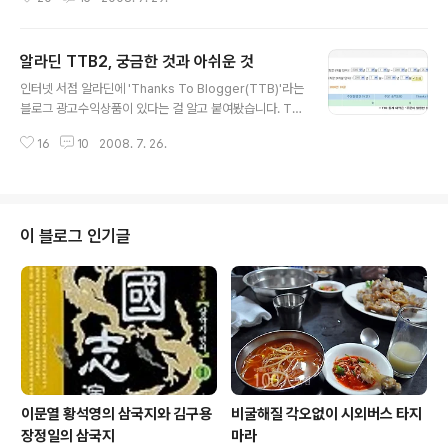
내 생각에 확신을 갖게 됐다. '미국의 진보 세력은 왜 선거
에서 패배하는가'라는 부제가 붙어 있는 [코끼리는 생각하
지 마](조지 레이코프 지음, 유나영 옮김, 도서출판 삼인)라
알라딘 TTB2, 궁금한 것과 아쉬운 것
는 책과 '폭압적 신자유주의 세계화에 대한 실천적 제안
글 내용
서'라는 부제가 붙은 [수전조지의 Another world](수전
인터넷 서점 알라딘에 'Thanks To Blogger(TTB)'라는
조지 지음, 정성훈 옮김, 산지니)라는 책이다. 진보의 실패
블로그 광고수익상품이 있다는 걸 알고 붙여봤습니다. TT
와는 반대로, 5~6월 촛불시위가 그토록 뜨겁게 타오를 수
B2는 매출당 지불뿐 아니라, 클릭당 지불도 적용하는 새로
있었던 이유는 '복잡하고 어려운 이야기를 너무나 쉬운 단
16
10
2008. 7. 26.
운 방식이더군요. 광고로 수익을 올리는 게 목적일 수도 있
어로 명쾌하게 정리했기 때문'이라고 생각한다. '미친소 너
지만, 사실 제가 쓴 책(대한민국 지역신문 기자로 살아가
나 먹어'라는 ..
기)을 제 블로그에 광고하기 위해서라도 이런 모델을 찾고
있던 중이었습니다. 또한 저는 직업상 책을 좀 자주 구입하
는 편이어서 이왕 사는 책이라면 제 블로그 광고링크를 통
이 블로그 인기글
하는 게 더욱 좋겠다는 생각도 했습니다. 그래서 7월 2일
곧바로 TTB2에 가입을 했고, 광고채널을 만들어 블로그
에 붙여넣었습니다. 광고타입은 '일반광고'를 선택했고, 노
출타입은 '직접 선택한 상품들 중 랜덤하게 노출'을 택했습
니다. 그리고 나서..
이문열 황석영의 삼국지와 김구용
비굴해질 각오없이 시외버스 타지
장정일의 삼국지
마라