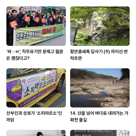
‘씨∼ㅂ’, 직무유기만 문제고 월권
함안총쇄록 답사기 (9) 자이선·연
은 괜찮다고?
처초연
산부인과 상호가 '소피마르소'인
14. 산을 넘어 바다로 내려가는 가
까닭
화천 물길