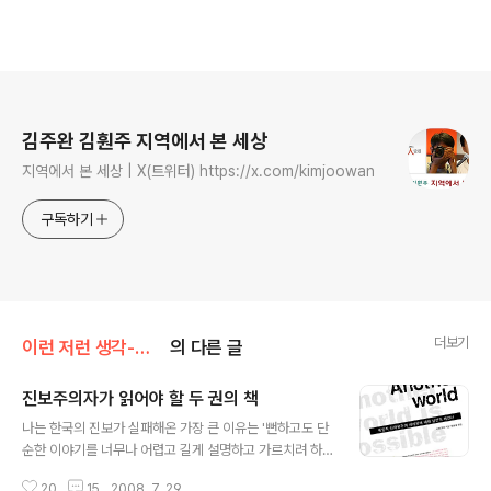
로그 정보
김주완 김훤주 지역에서 본 세상
지역에서 본 세상 | X(트위터) https://x.com/kimjoowan
구독하기
더보기
이런 저런 생각-김주완
의 다른 글
진보주의자가 읽어야 할 두 권의 책
글 내용
나는 한국의 진보가 실패해온 가장 큰 이유는 '뻔하고도 단
순한 이야기를 너무나 어렵고 길게 설명하고 가르치려 하
기 때문'이라고 생각한다. 최근 두 권의 책을 읽으면서 그런
20
15
2008. 7. 29.