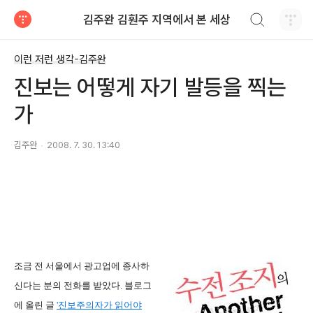
검색하기
김주완 김훤주 지역에서 본 세상
티스토리
이런 저런 생각-김주완
진보는 어떻게 자기 발등을 찍는
가
김주완
2008. 7. 30. 13:40
조금 전 서울에서 광고업에 종사하
신다는 분의 전화를 받았다. 블로그
에 올린 글
'진보주의자가 읽어야