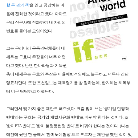
할 두 권의 책'
을 읽고 공감하는 마
음에 전화한 것이라고 했다. 아마도
우리 신문사에 전화하여 내 자리의
번호를 물어본 모양이었다.
그는 우리나라 운동권단체들이 내
세우는 구호나 주장들이 너무 어렵
다고 했다. 반면 한나라당과 기득권
층이 내세우는 구호와 주장은 이율배반적임에도 불구하고 너무나 간단
명료하단다. 또한 조선일보는 제목달기를 참 잘하는데, 한겨레는 제목부
터 너무 딱딱하고 어렵단다.
그러면서 몇 가지 좋은 제안도 해주셨다. 요즘 많이 쓰는 '공기업 민영화
반대'라는 구호는 '공기업 재벌사유화 반대'로 바꿔야 한다는 것이다. 또
'한미FTA 반대'도 '한미 불평등협정 반대'로 바꿔야 한다는 것이다. (나는
예전에 썼던 한 글에서 '한미노예협정'으로 부르자는 제안을 했던 적이 있