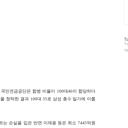
방
To
문
To
자
Ye
수
 국민연금공단은 합병 비율이 100대46이 합당하다
 청탁한 결과 100대 35로 삼성 총수 일가에 이롭
르는 손실을 입은 반면 이재용 등은 최소 7445억원