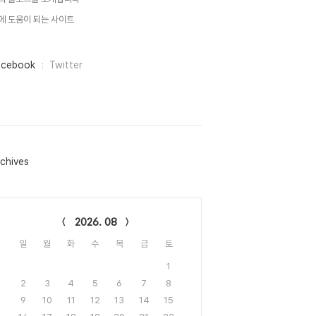
에 도움이 되는 사이트
acebook
Twitter
chives
lendar
2026. 08
일
월
화
수
목
금
토
1
2
3
4
5
6
7
8
9
10
11
12
13
14
15