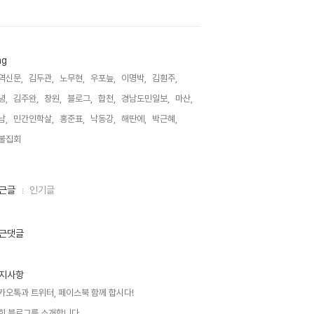
ag
역신문,
김두관,
노무현,
우포늪,
이명박,
김훤주,
녕,
김주완,
창원,
블로그,
합천,
경남도민일보,
마산,
남,
민간인학살,
홍준표,
낙동강,
해딴에,
박근혜,
불집회,
근글
인기글
근댓글
지사항
카오톡과 트위터, 페이스북 함께 합시다!
희 블로그를 소개합니다