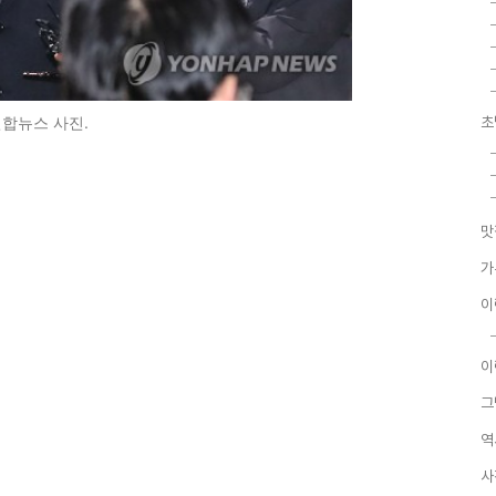
합뉴스 사진.
초
맛
가
이
이
그
역
사