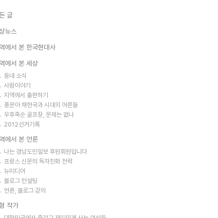
든 글
상뉴스
역에서 본 한국현대사
역에서 본 세상
동네 소식
사람이야기
지역에서 출판하기
풍운아 채현국과 시대의 어른들
우후죽순 골프장, 문제는 없나
2012선거기록
역에서 본 언론
나는 경남도민일보 후원회원입니다
프랑스 신문의 독자친화 전략
뉴미디어
블로그 컨설팅
언론, 블로그 강의
형 작가
대한민국에서 즐겁고 재미있게 사는 여성들