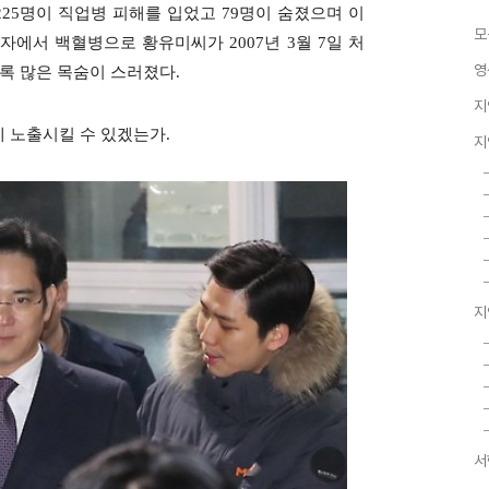
25명이 직업병 피해를 입었고 79명이 숨졌으며 이
모
자에서 백혈병으로 황유미씨가 2007년 3월 7일 처
영
토록 많은 목숨이 스러졌다.
지
 노출시킬 수 있겠는가.
지
지
서