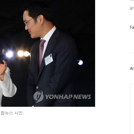
삶
페
F
이
스
북
트
위
터
플
러
Ar
그
인
Ca
합뉴스 사진.