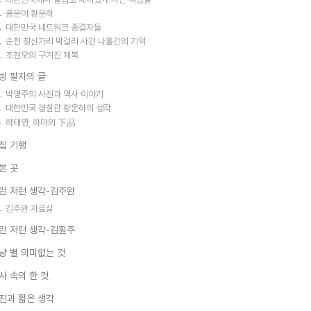
풍운아 황운하
대한민국 네트워크 종결자들
순천 청산가리 막걸리 사건 나흘간의 기억
조현오의 구겨진 제복
빙 필자의 글
박영주의 사진과 역사 이야기
대한민국 경찰관 황운하의 생각
하태영, 하마의 下品
집 기행
본 곳
런 저런 생각-김주완
김주완 자료실
런 저런 생각-김훤주
냥 별 의미없는 것
사 속의 한 컷
진과 짧은 생각