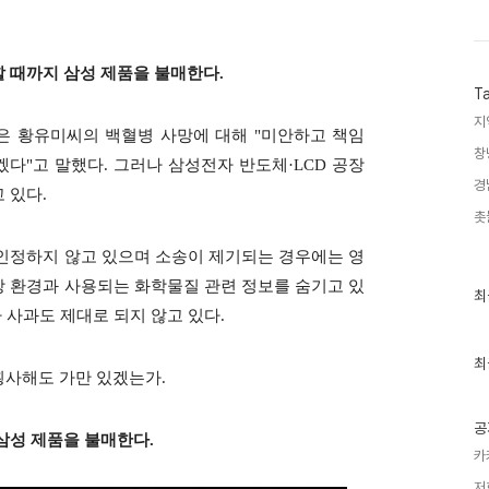
 때까지 삼성 제품을 불매한다.
T
지
은 황유미씨의 백혈병 사망에 대해 "미안하고 책임
창
겠다"고 말했다. 그러나 삼성전자 반도체·LCD 공장
경
 있다.
촛
인정하지 않고 있으며 소송이 제기되는 경우에는 영
 환경과 사용되는 화학물질 관련 정보를 숨기고 있
최
최
근
나 사과도 제대로 되지 않고 있다.
글
과
인
최
횡사해도 가만 있겠는가.
기
글
공
삼성 제품을 불매한다.
카
저