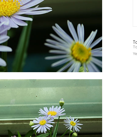
방
To
문
To
자
Ye
수