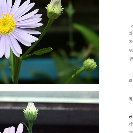
T
민
홍
우
창
최
최
근
글
과
인
최
기
글
공
카
저