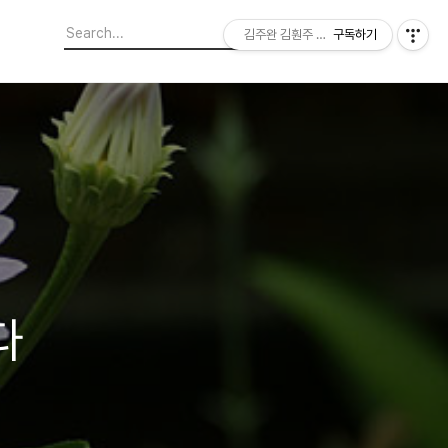
김주완 김훤주 지역에서 본 세상
구독하기
다