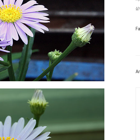
삶
페
F
이
스
북
트
위
터
플
러
Ar
그
인
Ca