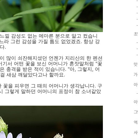
초
느낄 감성도 없는 메마른 분으로 알고 컸습니
느라 그런 감성을 가질 틈도 없었겠죠. 항상 강
다.
력이 많이 쇠잔해지셨던 언젠가 지리산의 한 펜션
 거기서 어떤 꽃을 보신 어머니가 혼잣말처럼 "꽃
맛
은 충격을 받은 적이 있습니다. "아, 그렇지, 어
는 걸 새삼 깨달았다고나 할까요.
가
이
꽃을 피우면 그 때의 어머니가 생각납니다. 구
시 그렇게 말하던 어머니의 표정이 참 소녀같았
이
그
역
사