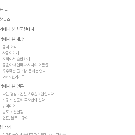
든 글
상뉴스
역에서 본 한국현대사
역에서 본 세상
동네 소식
사람이야기
지역에서 출판하기
풍운아 채현국과 시대의 어른들
우후죽순 골프장, 문제는 없나
2012선거기록
역에서 본 언론
나는 경남도민일보 후원회원입니다
프랑스 신문의 독자친화 전략
뉴미디어
블로그 컨설팅
언론, 블로그 강의
형 작가
대한민국에서 즐겁고 재미있게 사는 여성들