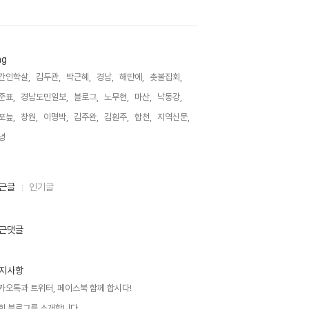
ag
간인학살,
김두관,
박근혜,
경남,
해딴에,
촛불집회,
준표,
경남도민일보,
블로그,
노무현,
마산,
낙동강,
포늪,
창원,
이명박,
김주완,
김훤주,
합천,
지역신문,
녕,
근글
인기글
근댓글
지사항
카오톡과 트위터, 페이스북 함께 합시다!
희 블로그를 소개합니다