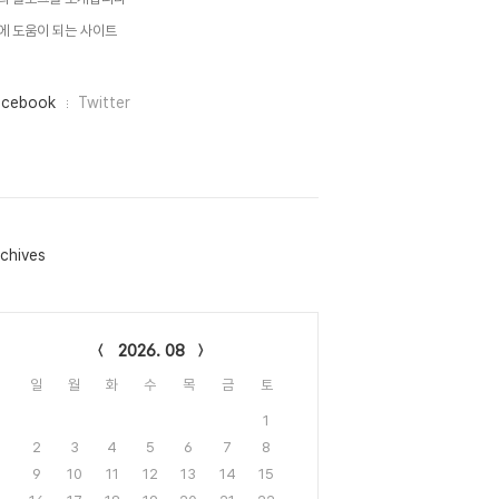
에 도움이 되는 사이트
acebook
Twitter
chives
lendar
2026. 08
일
월
화
수
목
금
토
1
2
3
4
5
6
7
8
9
10
11
12
13
14
15