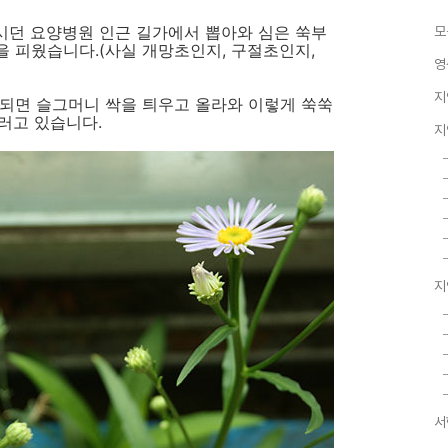
시던 요양병원 인근 길가에서 뽑아와 심은 쑥부
모
 피웠습니다.(사실 개망초인지, 구절초인지,
영
지
 되면 슬그머니 싹을 틔우고 올라와 이렇게 쑥쑥
이러고 있습니다.
지
지
서