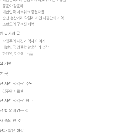
풍운아 황운하
대한민국 네트워크 종결자들
순천 청산가리 막걸리 사건 나흘간의 기억
조현오의 구겨진 제복
빙 필자의 글
박영주의 사진과 역사 이야기
대한민국 경찰관 황운하의 생각
하태영, 하마의 下品
집 기행
본 곳
런 저런 생각-김주완
김주완 자료실
런 저런 생각-김훤주
냥 별 의미없는 것
사 속의 한 컷
진과 짧은 생각