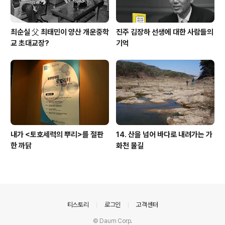
최순실 父 최태민이 양산 개운중학
진주 김장하 선생에 대한 사람들의
교 초대교장?
기억
내가 <토호세력의 뿌리>를 절판
14. 산을 넘어 바다로 내려가는 가
한 까닭
화천 물길
의안내
티스토리
로그인
고객센터
© Daum Corp.