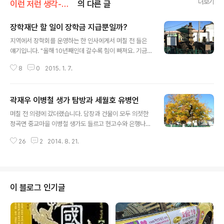
더보기
이런 저런 생각-김훤주
의 다른 글
장학재단 할 일이 장학금 지급뿐일까?
글 내용
지역에서 장학회를 운영하는 한 인사에게서 며칠 전 들은
얘기입니다. "올해 10년째인데 갈수록 힘이 빠져요. 기금
내시는 분들도 썩 내켜하지 않고요." 이유를 물었더니 이러
8
0
2015. 1. 7.
셨습니다. "요즘 중학교까지 의무교육이잖아요. 고등학교
도 시골서는 거의 돈 들지 않는 경우가 많아요. 60만원 안
팎 줘봐야 말만 장학금이지 그냥 용돈일 뿐이니까요." 의무
곽재우 이병철 생가 탐방과 세월호 유병언
교육 확대로 돈이 없어 공부하지 못하는 경우는 크게 줄었
글 내용
다 했습니다. 지역에서 어지간히 공부를 하는 아이들은 집
며칠 전 의령에 갔더랬습니다. 담장과 건물이 모두 의젓한
안이 대부분 먹고살만해 장학금이 아쉬운 실정은 아니라고
정곡면 중교마을 이병철 생가도 들르고 현고수와 은행나무
도 했습니다. 또 여기저기 여러 명목으로 주어지는 장학금
가 장한 유곡면 세간마을 곽재우 생가도 들렀습니다. 30분
이 적지 않아 중복도 잦다고 했습니다. 좋은 생각으로 장학
26
2
2014. 8. 21.
남짓씩 머물렀는데 그 분위기가 사뭇 달랐습니다. 의병장
회를 만들고 뜻있는 이들로부터 돈을 모아 장학금을 주는
곽재우 생가를 찾는 발길은 드문드문 이어졌습니다. 삼성
데 그 돈이 장학보다는 아이들 일상의 욕..
그룹을 창업한 이병철 생가는 보수 공사로 공개조차 되지
않는 상황인데도 사람들이 쉴 새 없이 찾았습니다. 곽재우
는 임진왜란이 터지자 본가·외가 재산을 모두 털어 의병을
이 블로그 인기글
모으고 전투에 나섰습니다. 기강나루전투와 정암나루전투
에서 왜적을 무찔러 낙동강 서쪽 영남 내륙과 호남을 지켜
냈습니다. 원래부터 본거지였던 의령은 물론 창녕·합천 등
지에서도 용맹을 떨쳐 그이와 관련된 숱한 전설이 오늘날