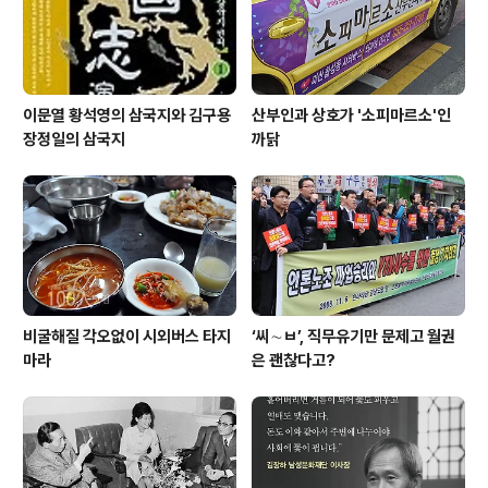
까지 이어지고 있습니다. 전란이 끝난 뒤 행적 또..
이문열 황석영의 삼국지와 김구용
산부인과 상호가 '소피마르소'인
장정일의 삼국지
까닭
비굴해질 각오없이 시외버스 타지
‘씨∼ㅂ’, 직무유기만 문제고 월권
마라
은 괜찮다고?