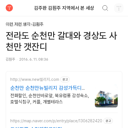
검색하기
김주완 김훤주 지역에서 본 세상
티스토리
이런 저런 생각-김훤주
전라도 순천만 갈대와 경상도 사
천만 갯잔디
김훤주
2016. 6. 11. 08:36
http://www.new빌리지.com
광고
순천만 순천만뉴빌리지 감성가득디자
인, 프라이빗숙소
전화할인, 순천만바로앞, 북유럽풍 감성숙소,
호텔식침구, 커플, 개별테라스
https://map.naver.com/p/entry/place/1306282420
광고