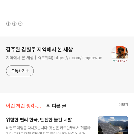
(새창열림)
로그 정보
김주완 김훤주 지역에서 본 세상
지역에서 본 세상 | X(트위터) https://x.com/kimjoowan
구독하기
더보기
이런 저런 생각-김훤주
의 다른 글
위험한 편리 한국, 안전한 불편 네팔
글 내용
네팔로 여행을 다녀왔습니다. 첫날은 카트만두에서 허름하
지만 그래도 명색 호텔에 짐을 풀었습니다. 바깥에서 저녁