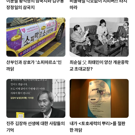
이문열 황석영의 삼국지와 김구용
비굴해질 각오없이 시외버스 타지
장정일의 삼국지
마라
산부인과 상호가 '소피마르소'인
최순실 父 최태민이 양산 개운중학
까닭
교 초대교장?
진주 김장하 선생에 대한 사람들의
내가 <토호세력의 뿌리>를 절판
기억
한 까닭