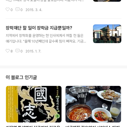
을 먹고 돌아와 샤워를 하려는데 수도꼭지에서 찬 물이 나
0
0
2015. 3. 4.
왔습니다. 좀 기다리니 나아지기는 했지만 미지근한 데서
그쳤습니다. 수도인 카트만두조차 전기는 하루 12시간만
공급됐습니다. 전기가 들어와도 전등불은 왜 그리 흐린지
장학재단 할 일이 장학금 지급뿐일까?
요, 글조차 제대로 읽을 수가 없었답니다. 가져간 소주를 일
글 내용
행과 나눠 마시고 자리에 누웠는데요, 이 또한 예사가 아니
지역에서 장학회를 운영하는 한 인사에게서 며칠 전 들은
었습니다. 네팔에는 '난방' 개념이 없다고 들었고, 그래서
얘기입니다. "올해 10년째인데 갈수록 힘이 빠져요. 기금
포근한 잠자리야 기대조차 하지 않았지만 우리나라에서처
내시는 분들도 썩 내켜하지 않고요." 이유를 물었더니 이러
럼 속옷이나 잠옷 차림으로는 도저히 잠들 수 없었습니다.
8
0
2015. 1. 7.
셨습니다. "요즘 중학교까지 의무교육이잖아요. 고등학교
겉옷을 벗지 않은 채 두툼한 외투까지 뒤집어써야 했습니
도 시골서는 거의 돈 들지 않는 경우가 많아요. 60만원 안
다. 해발 1200∼3200m 높이에서 트레킹..
팎 줘봐야 말만 장학금이지 그냥 용돈일 뿐이니까요." 의무
교육 확대로 돈이 없어 공부하지 못하는 경우는 크게 줄었
다 했습니다. 지역에서 어지간히 공부를 하는 아이들은 집
이 블로그 인기글
안이 대부분 먹고살만해 장학금이 아쉬운 실정은 아니라고
도 했습니다. 또 여기저기 여러 명목으로 주어지는 장학금
이 적지 않아 중복도 잦다고 했습니다. 좋은 생각으로 장학
회를 만들고 뜻있는 이들로부터 돈을 모아 장학금을 주는
데 그 돈이 장학보다는 아이들 일상의 욕..