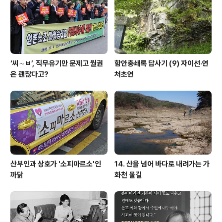
‘씨∼ㅂ’, 직무유기만 문제고 월권
함안총쇄록 답사기 (9) 자이선·연
은 괜찮다고?
처초연
산부인과 상호가 '소피마르소'인
14. 산을 넘어 바다로 내려가는 가
까닭
화천 물길