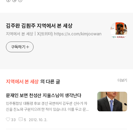
로그 정보
김주완 김훤주 지역에서 본 세상
지역에서 본 세상 | X(트위터) https://x.com/kimjoowan
구독하기
더보기
지역에서 본 세상
의 다른 글
문재인 보면 천성산 지율스님이 생각난다
글 내용
민주통합당 대통령 후보 경선 국면에서 김두관 선수가 자
신을 친노와 구분지으려 한 적이 있습니다. 이를 두고 문재
인 선수는 조선일보와 7월 18일 한 인터뷰에서 김두관이
33
5
2012. 10. 2.
노무현 정부에서 행정자치부 장관을 했음을 들어 '김두관
은 친노 코어(core·핵심)'라 잘라 말했습니다. 그러면 문재