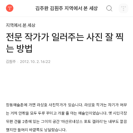
검색하기
김주완 김훤주 지역에서 본 세상
티스토리
지역에서 본 세상
전문 작가가 일러주는 사진 잘 찍
는 방법
김훤주
2012. 10. 2. 16:22
창동예술촌에 가면 라상호 사진작가가 있습니다. 라상호 작가는 자기가 머무
는 거처 안팎을 모두 두루 꾸미고 가꿀 줄 아는 예술인이었습니다. 옛 시민극장
뒤편 건물 2층에 있는 그이의 공간 '마산르네상스 포토 갤러리'는 내부도 깔끔
했지만 들머리 바깥쪽도 남달랐습니다.