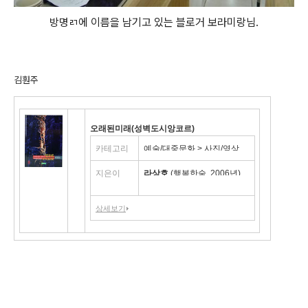
방명ㄺ에 이름을 남기고 있는 블로거 보라미랑님.
김훤주
오래된미래(성벽도시앙코르)
카테고리
예술/대중문화 > 사진/영상
지은이
라상호
(행복한숲, 2006년)
상세보기