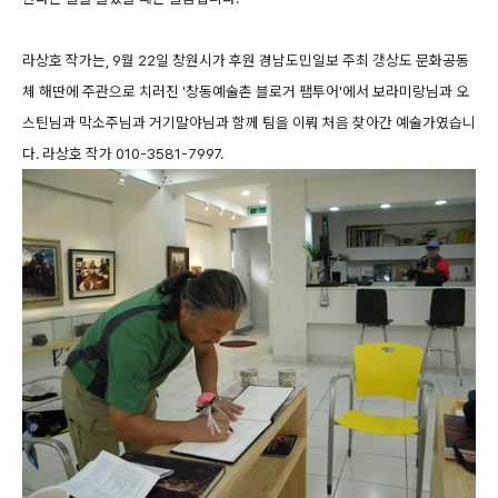
라상호 작가는, 9월 22일 창원시가 후원 경남도민일보 주최 갱상도 문화공동
체 해딴에 주관으로 치러진 '창동예술촌 블로거 팸투어'에서 보라미랑님과 오
스틴님과 막소주님과 거기말야님과 함께 팀을 이뤄 처음 찾아간 예술가였습니
다. 라상호 작가 010-3581-7997.