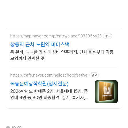
https://map.naver.com/p/entry/place/1333056623
광고
창동역 근처 노원역 미미스낵
룸 완비, 넉넉한 좌석 가성비 안주까지. 단체 회식부터 각종
모임까지 완벽한 곳
https://cafe.naver.com/helloschoolfestival
광고
목동문예창작학원(입시전문)
2026학년도 한예종 2명, 서울예대 15명, 중
앙대 4명 등 80명 최종합격! 실기, 특기자,
학생부 종합 등 모든 전형 완벽대비! 서울본
원/부산분원/대전분원
(새창열림)