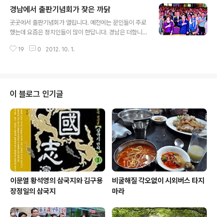
인 선수는 무엇일까요? 노무현이 대통령 후보이던 시절 바
경남에서 출판기념회가 잦은 까닭
로 옆에서 수행을 했고 청와대에서 민정수석비서관과 시민
글 내용
사회수석비서관과 비서실장 자리를 오랫동안 누렸으니 '문
곳곳에서 출판기념회가 열립니다. 예전에는 문인들이 주로
재인은 친노 코어 가운데서도 코어(core of cores)'가 되
했는데 요즘은 정치인들이 많이 한답니다. 경남은 더합니
겠습니다. 친노 코어 오브 코어스 문재인 이런 친노 코어 오
다. 도지사 선거가 보궐로 대통령 선거와 함께 치러지기 때
브 코어스를 보면 저는 지율스님과 천성산이 자동으로 떠
19
0
2012. 10. 1.
문이겠지요. 도지사 보궐 선거 출마 예상자가 스무 명을 웃
오릅니다. 그이는 2002년 10월 대선 국면에서 지율스님
돕니다. 9월 3일에는 박완수 창원시장이 도지사 선거에 나
을 비롯해 불교계와 환경단체들..
서겠다고 공식 발표했습니다. 그러면 창원시장 보궐 선거
까지 함께 하는 수도 생기겠다 싶습니다. 이런 가운데 도지
사 보선 예비후보로 선관위에 등록한 새누리당의 하영제
이 블로그 인기글
전 농림수산식품부 차관이 8월 29일 창원 한 호텔에서 출
판 기념회를 열었습니다. 하 예비후보는 독특하게도 그 날
두 가지 책의 출판을 한꺼번에 기념했답니다. 와 가 그것이
었습니다. 모인 사람이 무려 3000명 안팎이었다는데, 이
는 나흘 전 치러진 이학렬 고성군수의 ..
이문열 황석영의 삼국지와 김구용
비굴해질 각오없이 시외버스 타지
장정일의 삼국지
마라