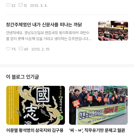
습니다. 4일 오전 현재 사장은 사임 뜻을 굽히지 않고 있습
32
12
2010. 3. 4.
니다. 돌리기 어려워 보입니다. 우리는 그러면 다른 길을 갈
수밖에 없습니다. 그렇지만 이번에 불거진 악(惡)은 확실하
게 정리해야 합니다. 제가 조인설 전략사업부장과 함께 사
창간주체였던 내가 신문사를 떠나는 까닭
표를 쓴 까닭입니다. 이번에 마무리짓지 못하면 같은 일이
글 내용
되풀이일어납니다. 요즘 제가 몸담고 있는 경남도민일보가
안녕하세요. 경남도민일보 편집국장 동의투표에서 과반수
좀 많이 어수선합니다. 서형수 사장이 편집국장으로 임명
를 얻지 못해 낙심해 있을 거라고 생각하는 김주완입니다.
한 김주완 기자가 2월 11일 편집국 기자직 사원들 동의 투
뭐 기분이야 좋을 리 없지요. 하지만 낙심은커녕 별로 서운
표에서 부결이 됐습니다. 일정 진행 과정에서 임명 동의 투
75
69
2010. 2. 19.
한 마음도 들지 않으니 어찌된 일일까요? 아마도 그건 애초
표를 사장 신임 여부와 관련짓는 파견기자들의 움직임이
부터 제가 편집국장 자리를 원한 것도 아니었고, 이후 마음
있었고 그것이 확인되자 서 사..
을 바꿔 사장의 지명을 받을 때부터 이미 결심한 바가 있었
기 때문입니다. 사장은 "당신 스스로 책에서도 썼듯이, 하
는 데까지 해보고 안 되면 중간에라도 그만두면 되지 않느
이 블로그 인기글
냐"고 말했지만, 저는 그 때 이미 부결되는 상황도 염두에
두고 있었습니다. '부결되면 깨끗하게 떠난다.' 28대 30,
참 절묘한 결과입니다. 우리 조직의 현 상황을 이처럼 잘 나
타내주는 숫자가 있을까요? 제가 지명을 받은 후 우리 구성
원들에게 들은 가장 많은..
이문열 황석영의 삼국지와 김구용
‘씨∼ㅂ’, 직무유기만 문제고 월권