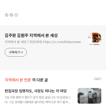
(새창열림)
로그 정보
김주완 김훤주 지역에서 본 세상
지역에서 본 세상 | X(트위터) https://x.com/kimjoowan
구독하기
더보기
지역에서 본 언론
의 다른 글
편집국장 임명자도, 사장도 떠나는 이 마당
글 내용
2일 사원 총회가 열리기 앞서 썼던 글입니다. 에 실었습니
다. 그간 경과를 나름대로 알리려는 목적으로 여기 옮겨 싣