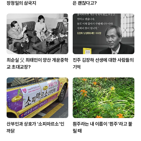
장정일의 삼국지
은 괜찮다고?
최순실 父 최태민이 양산 개운중학
진주 김장하 선생에 대한 사람들의
교 초대교장?
기억
산부인과 상호가 '소피마르소'인
훤주라는 내 이름이 '흰주'라고 불
까닭
릴 때