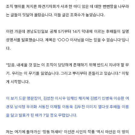
조직 행위를 저지른 파견기자회가 사과 한 마디 않은 데 대한 뻔뻔함을 나무라
는 글들이 잇달아 올랐습니다. 이들 글은 조회수가 높았습니다.
이런 가운데 경남도민일보 공채 5기부터 14기 막내에 이르는 후배들이 실명
성명서를 발표했습니다. 제목은 '○○○ 이사님을 더는 믿을 수 없습니다'입니
다.
"믿음. 내세울 것 없는 이 조직이 당당하게 존재하기 위해 반드시 지녀야 할 무
기. 우리는 이 무기를 잃었습니다. 그리고 뿌리부터 흔들리고 있습니다." 이렇
게 시작합니다.
이 보기 드문 명문장이, 김성찬 이시우 임채민 채지혜 김범기 민병욱 이승환 여
경모 남석형 우귀화 서동진 이재필 이동욱 김두천 이미지 열다섯 후배들 이름
을 달고 발표가 된 때가 7일 정오 무렵입니다.
저는 여기에 돌아가신 '창동 허새비' 이선관 시인의 작품 '역시 마산은 이 땅의