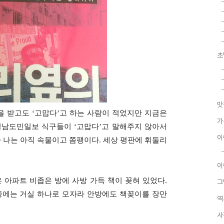
초
맛
을 받고도
‘
고맙다
’고
하는 사람이 적었지만 지금은
가
경남도민일보 식구들이
‘
고맙다
’
고 말해주지 않아서
이
 나는 아직 속물이고 쫌팽이다
.
세상 평판에 휘둘리
이
 아파트 비좁은 방에 사방 가득 책이 꽂혀 있었다
.
그
중에는 거실 하나로 모자라 안방에도 책꽂이를 장만
역
사