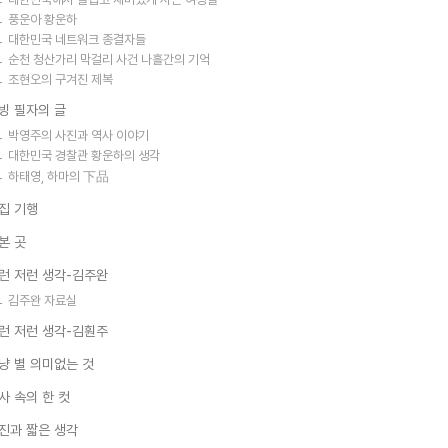
풍운아 황운하
대한민국 네트워크 종결자들
순천 청산가리 막걸리 사건 나흘간의 기억
조현오의 구겨진 제복
빙 필자의 글
박영주의 사진과 역사 이야기
대한민국 경찰관 황운하의 생각
하태영, 하마의 下品
집 기행
본 곳
런 저런 생각-김주완
김주완 자료실
런 저런 생각-김훤주
냥 별 의미없는 것
사 속의 한 컷
진과 짧은 생각