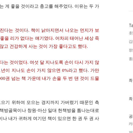
하는 게 좋을 것이라고 충고를 해주었다
.
이유는 두 가
T
아진다는 것이다
.
책이 낡아지면서 나오는 먼지가 보
촛
 좋을 리가 없다는 얘기였다
.
어차피 태어난 세상 죽
김
 않고 건강하게 사는 것이 가장 좋다고도 했다
.
창
홍
는다는 것이었다
.
여섯 달 지나도록 손이 다시 가지 않
1
년이 지나도 손이 가지 않으면
0%
라고 했다
.
가만
000
권 넘는 책 가운데 내가 손을 두 번 댄 것이 드물
최
최
근
글
과
인
최
모으기 위하여 모으는 경지까지 가버렸기 때문인 측
기
글
 책방골목이나 창원
·
마산 일대 헌책방을 틈나는대로
공
나 내가 귀하게 여기던 책이 있으면 한 권 두 권 사
카
저