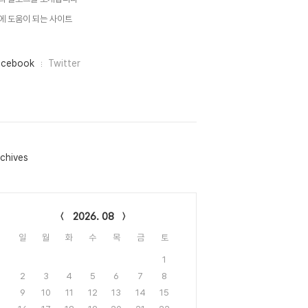
에 도움이 되는 사이트
acebook
Twitter
chives
lendar
2026. 08
일
월
화
수
목
금
토
1
2
3
4
5
6
7
8
9
10
11
12
13
14
15