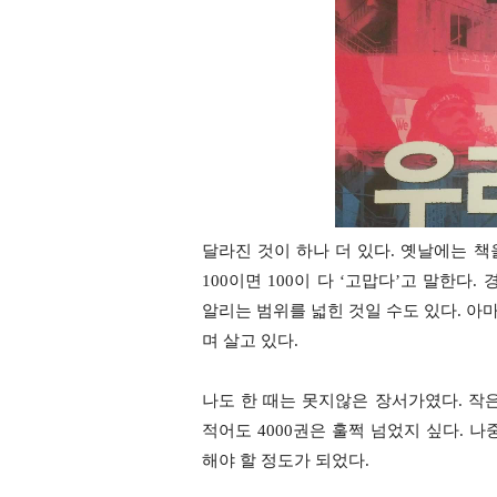
달라진 것이 하나 더 있다
.
옛날에는 책
100
이면
100
이 다
‘
고맙다
’고
말한다
.
알리는 범위를 넓힌 것일 수도 있다
.
아마
며 살고 있다
.
나도 한 때는 못지않은 장서가였다
.
작은
적어도
4000
권은 훌쩍 넘었지 싶다
.
나
해야 할 정도가 되었다
.