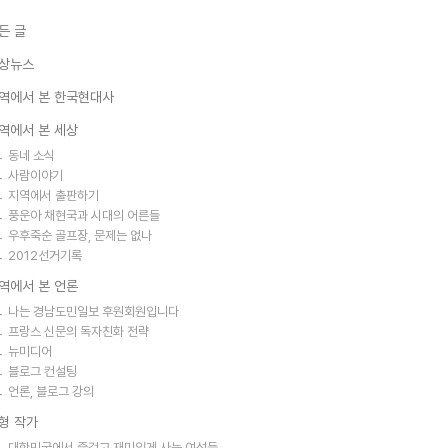
든 글
상뉴스
역에서 본 한국현대사
역에서 본 세상
동네 소식
사람이야기
지역에서 출판하기
풍운아 채현국과 시대의 어른들
우후죽순 골프장, 문제는 없나
2012선거기록
역에서 본 언론
나는 경남도민일보 후원회원입니다
프랑스 신문의 독자친화 전략
뉴미디어
블로그 컨설팅
언론, 블로그 강의
형 작가
대한민국에서 즐겁고 재미있게 사는 여성들