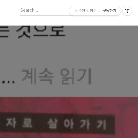
김주완 김훤주 지역에서 본 세상
구독하기