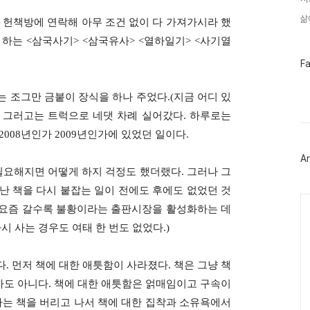
삶
 헌책방에 연락해 아무 조건 없이 다 가져가시라 했
 하는
<
삼국사기
> <
삼국유사
> <
열하일기
> <
사기열
페
F
이
스
북
는 조그만 금붙이 장식을 하나 주었다
.(
지금 어디 있
트
)
그러고는 트럭으로 네댓 차례 실어갔다
.
하루로는
위
터
 2008
년인가
2009
년인가에 있었던 일이다
.
플
러
Ar
그
 필요해지면 어떻게 하지 걱정도 했더랬다
.
그러나 그
인
 난 책을 다시 붙잡는 일이 전에도 후에도 없었던 것
Ca
요즘 갈수록 불황이라는 출판시장을 활성화하는 데
시 사는 경우도 여태 한 번도 없었다
.)
다
.
먼저 책에 대한 애틋함이 사라졌다
.
책은 그냥 책
하도 아니다.
책에 대한 애틋함은 얽매임이고 구속이
나는 책을 버리고 나서 책에 대한 집착과 소유욕에서