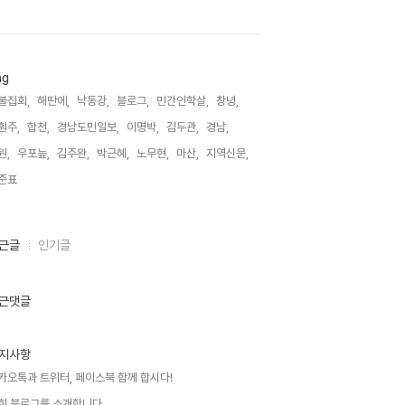
ag
불집회,
해딴에,
낙동강,
블로그,
민간인학살,
창녕,
훤주,
합천,
경남도민일보,
이명박,
김두관,
경남,
원,
우포늪,
김주완,
박근혜,
노무현,
마산,
지역신문,
준표,
근글
인기글
근댓글
지사항
카오톡과 트위터, 페이스북 함께 합시다!
희 블로그를 소개합니다