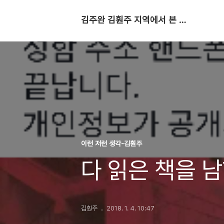
김주완 김훤주 지역에서 본 세상
이런 저런 생각-김훤주
다 읽은 책을 
김훤주
2018. 1. 4. 10:47