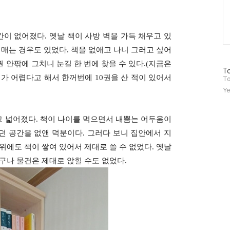
간이 없어졌다
.
옛날 책이 사방 벽을 가득 채우고 있
헤매는 경우도 있었다
.
책을 없애고 나니 그러고 싶어
권 안팎에 그치니 눈길 한 번에 찾을 수 있다
.(
지금은
방
To
니가 어렵다고 해서 한꺼번에
10
권을 산 적이 있어서
문
To
자
Ye
수
고 넓어졌다
.
책이 나이를 먹으면서 내뿜는 어두움이
던 공간을 없앤 덕분이다
.
그러다 보니 집안에서 지
 위에도 책이 쌓여 있어서
제대로 쓸 수 없었다
.
옛날
구나 물건은 제대로 앉힐 수도 없었다
.