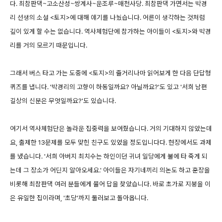
다. 최참판댁~고소산성~쌍계사~운조루~매천사당. 최참판댁 가면서는 박경
리 선생의 소설 <토지>에 대해 얘기를 나눴습니다. 어른이 생각하는 것처럼
깊이 있게 할 수는 없습니다. 역사체험단에 참가하는 아이들이 <토지>와 박경
리를 거의 모르기 때문입니다.
그래서 버스 타고 가는 도중에 <토지>의 줄거리나마 읽어보게 한 다음 단답형
퀴즈를 냅니다. '박경리의 고향이 하동일까요? 아닐까요?'도 있고 '서희 남편
길상의 신분은 무엇일까요?'도 있습니다.
여기서 역사체험단은 놀라운 집중력을 보여줬습니다. 거의 기대하지 않았는데
요, 출제한 13문제를 모두 맞힌 친구도 있었을 정도입니다다. 현장에서도 과제
를 냈습니다. '서희 아버지 최치수는 하인이던 귀녀 일당에게 불에 타 죽게 되
는데 그 장소가 어딘지 알아오세요.' 아이들은 자기네끼리 의논도 하고 훈장을
비롯해 최참판댁 여러 분들에게 물어 답을 찾았습니다. 바로 초가로 지붕을 이
은 유일한 집이라며, '초당'까지 둘러보고 돌아옵니다.