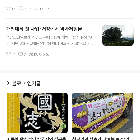
사기행 여덟 번째 걸음은 경남을 벗어나 전남의 순천만으
17
2
2012. 12. 19.
로 향했습니다. 순천만에는 우리나라에서 가장 널리 알려
진 갈대밭이 있습니다. 순천만 갈대는 멀리 높은 데서 보면
둥글둥글 몽글몽글하답니다. 갯가를 따라 갈대들이 그런
해딴에의 첫 사업-거창에서 역사체험을
동글몽글한 모양으로 줄이어 있습니다. 순천만은 또 탐방
글 내용
객을 위해 잘 가꿔져 있는 갈대밭이기도 합니다. 갖은 시설
경남도민일보가 '갱상도 문화공동체 해딴에'를 만들었습니
이 들어서 있고 걸리는 시간대에 따라 탐방할 수 있는 길도
다. 지난 9월 3일에는 '경남형 예비 사회적 기업'으로 지정
여럿 만들어져 있습니다. 아침 9시 조금 넘어 경남도민일
이 되기도 했습니다. 인건비 지원을 받고 자치단체 우선 구
보 앞을 출발한 일행은 버스를 타고 달린 끝에 오전 11시 3
21
2
2012. 9. 30.
매 대상이 됩니다. 함께 누리고 고루 누리자, 우리 경남의
0분 정도에 순천만에 가 닿았습니다. 금강산도 식후경이라
자연과 문화와 역사와 사람을. 첫 사업으로 '제1기 역사체
고, 일행은 먼저 가까운 밥집에 들러 점심을 ..
험단'을 내디뎠습니다. 여기에는 창원·진주 지역 초·중학생
30명 남짓이 참여하고 있습니다. 사회적 기업은 영리를 추
구하면서도 사회적·공공적 가치 실현을 더 중시한답니다.
이 블로그 인기글
'해가 있는 동안에'를 뜻하는 지역말을 상호로 삼은 '해딴
에'는 역사·생태 체험 프로그램을 개발·진행하는 한편 경남
의 생태·역사·문화 자원을 찾아내고 새롭게 파악해 지역의
가치를 재발견하고자 합니다. 8월 25일 제1기 역사체험단
의 첫 탐방지는 거창이었..
이문열 황석영의 삼국지와 김구용
산부인과 상호가 '소피마르소'인