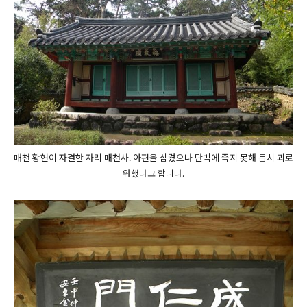
매천 황현이 자결한 자리 매천사. 아편을 삼켰으나 단박에 죽지 못해 몹시 괴로
워했다고 합니다.