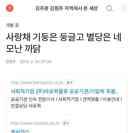
검색하기
김주완 김훤주 지역에서 본 세상
티스토리
가본 곳
사랑채 기둥은 둥글고 별당은 네
모난 까닭
김훤주
2013. 2. 20. 07:30
http://www.baroquick.co.kr
광고
사회적기업 (주)바로퀵물류 공공기관/기업체 후불결
제가능
공공기관 신속 전문이사 I 사회적기업 I 견적맞춤 I 비용안내 I
친절상담 바로퀵
http://www.nvisions.co.kr
광고
엔비전스