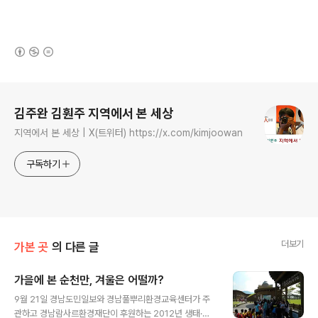
(새창열림)
로그 정보
김주완 김훤주 지역에서 본 세상
지역에서 본 세상 | X(트위터) https://x.com/kimjoowan
구독하기
더보기
가본 곳
의 다른 글
가을에 본 순천만, 겨울은 어떨까?
글 내용
9월 21일 경남도민일보와 경남풀뿌리환경교육센터가 주
관하고 경남람사르환경재단이 후원하는 2012년 생태·역