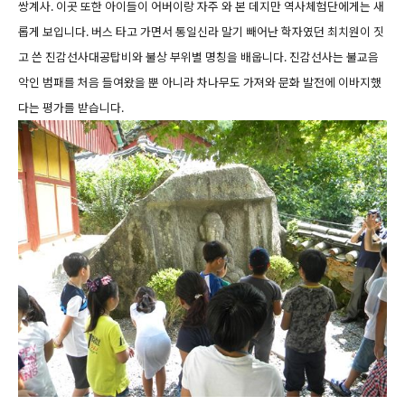
쌍계사. 이곳 또한 아이들이 어버이랑 자주 와 본 데지만 역사체험단에게는 새
롭게 보입니다. 버스 타고 가면서 통일신라 말기 빼어난 학자였던 최치원이 짓
고 쓴 진감선사대공탑비와 불상 부위별 명칭을 배웁니다. 진감선사는 불교음
악인 범패를 처음 들여왔을 뿐 아니라 차나무도 가져와 문화 발전에 이바지했
다는 평가를 받습니다.