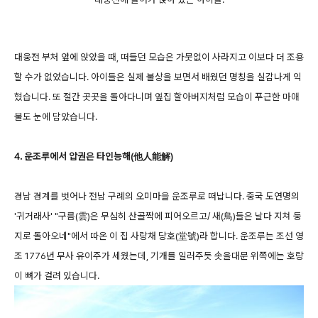
대웅전 부처 앞에 앉았을 때, 떠들던 모습은 가뭇없이 사라지고 이보다 더 조용
할 수가 없었습니다. 아이들은 실제 불상을 보면서 배웠던 명칭을 실감나게 익
혔습니다. 또 절간 곳곳을 돌아다니며 옆집 할아버지처럼 모습이 푸근한 마애
불도 눈에 담았습니다.
4. 운조루에서 압권은 타인능해(他人能解)
경남 경계를 벗어나 전남 구례의 오미마을 운조루로 떠납니다. 중국 도연명의
'귀거래사' "구름(雲)은 무심히 산골짝에 피어오르고/ 새(鳥)들은 날다 지쳐 둥
지로 돌아오네"에서 따온 이 집 사랑채 당호(堂號)라 합니다. 운조루는 조선 영
조 1776년 무사 유이주가 세웠는데, 기개를 일러주듯 솟을대문 위쪽에는 호랑
이 뼈가 걸려 있습니다.