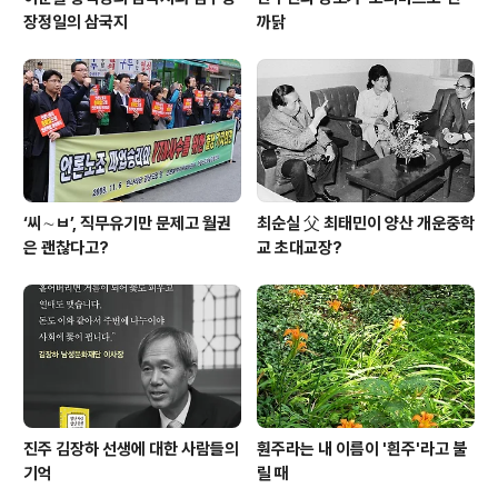
장정일의 삼국지
까닭
‘씨∼ㅂ’, 직무유기만 문제고 월권
최순실 父 최태민이 양산 개운중학
은 괜찮다고?
교 초대교장?
진주 김장하 선생에 대한 사람들의
훤주라는 내 이름이 '흰주'라고 불
기억
릴 때