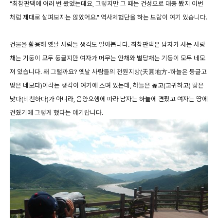
"최참판댁에 여러 번 왔었는데요, 그렇지만 그 때는 건성으로 대충 봤지 이번
처럼 제대로 살펴보지는 않았어요." 역사체험단을 하는 보람이 여기 있습니다.
건물을 활용해 옛날 사람들 생각도 알아봅니다. 최참판댁은 남자가 사는 사랑
채는 기둥이 모두 둥글지만 여자가 머무는 안채와 별당채는 기둥이 모두 네모
져 있습니다. 왜 그럴까요? 옛날 사람들의 천원지방(天圓地方-하늘은 둥글고
땅은 네모다)이라는 생각이 여기에 스며 있는데, 하늘은 높고(고귀하고) 땅은
낮다(비천하다)가 아니라, 음양오행에 따라 남자는 하늘에 견줬고 여자는 땅에
견줬기에 그렇게 했다는 얘기랍니다.