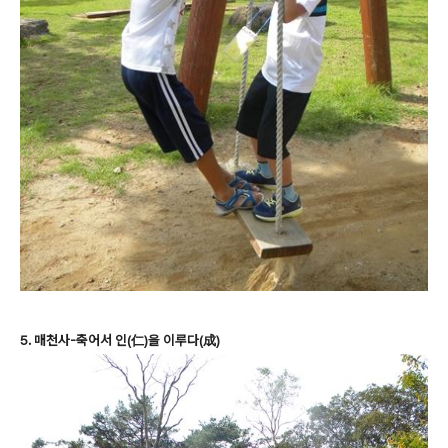
5. 매천사-죽어서 인(仁)을 이루다(成)