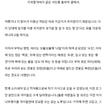
이웃할아버지 같은 서민풍 돌부처 앞에서.
어쨌거나 이 탑비가 이름난 까닭은 바로 지은이가 최치원이기 때문입니다. 이
미 당대에 일가를 이룬 최치원의 생각을 잘 알 수 있는 몇 안 되는 유물 가운데
하나라고들 하지요.
이어서 부처님 명칭. 머리는 꼬불꼬불해 '나발'이라 하며 손모양은 '수인', 이마
에 있는 점은 '백호', 뒤에 있는 번쩍거리는 배경은 '두광', 입고 있는 옷은 '통
견'이며 목에 있는 줄을 '삼도'라 하는 것 등을 익힙니다. 부처 앉은 자리(대좌)
위로 우러러 보는 연꽃은 앙련(仰蓮)이고 아래로 엎드린 연꽃은 복련(伏蓮)이
라는 정도도 더했답니다.
함께 소리내어 읽고 적어봄으로써 자기 지식으로 삼을 수 있었는데, 이런 조그
만 앎만으로 아이들은 크게 달라졌습니다.(물론 어른들도 잘 모르는 이런 지식
나부랭이를 아이들한테 강요할 수는 없는 노릇입니다. 기억해 주면 고맙고, 그