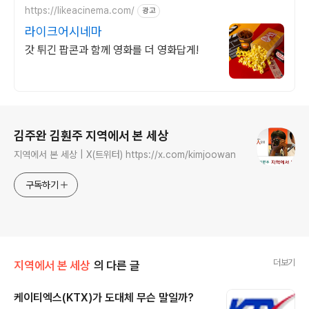
https://likeacinema.com/
광고
라이크어시네마
갓 튀긴 팝콘과 함께 영화를 더 영화답게!
로그 정보
김주완 김훤주 지역에서 본 세상
지역에서 본 세상 | X(트위터) https://x.com/kimjoowan
구독하기
더보기
지역에서 본 세상
의 다른 글
케이티엑스(KTX)가 도대체 무슨 말일까?
글 내용