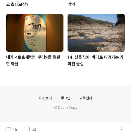
교 초대교장?
기억
내가 <토호세력의 뿌리>를 절판
14. 산을 넘어 바다로 내려가는 가
한 까닭
화천 물길
의안내
티스토리
로그인
고객센터
© Daum Corp.
15
50