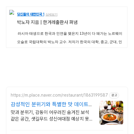
당신들의 대한민국 1
상세보기
박노자
지음 |
한겨레출판사
펴냄
러시아 태생으로 한국과 인연을 맺은지 13년이 다 돼가는 노르웨이
오슬로 국립대학의 박노자 교수. 저자가 한국의 대학, 종교, 군대, 인
종주의 등 한국사회에서 금기되거나 기피됐던 이야기들을 직설적으
로 풀어냄으로써 언론과 지배이데올로기에 길들여진 우리를 되돌아
보게 하고 있는 책.
https://m.place.naver.com/restaurant/1863199587
광고
감성적인 분위기와 특별한 맛 데이트를
위한 특별한 공간
맛과 분위기, 감동이 어우러진 숨겨진 보석
같은 공간, 샛길무드 성신여대점 예상치 못한
감동을 선사하는 성신여대 양식 맛집