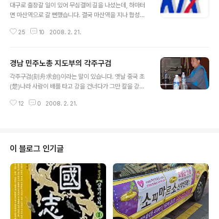
대구로 출장갈 일이 있어 무심결에 길을 나섰는데, 하마터
면 마산역으로 갈 뻔했습니다. 결국 마산역을 지나 합성동
시외버스터미널로 가긴 했습니다만, 이제 경남을 벗어나
25
10
2008. 2. 21.
멀리 갈 요량이면 케이티엑스를 타야 한다는 관념이 머리
깊숙한 데 새겨져 버린 모양입니다. 서울 오가는 길에 주로
케이티엑스를 타면서도 케이티엑스가 무슨 뜻일까 따져보
경남 민주노총 지도부의 각주구검
지 않았습니다. 그러다가 오늘 봤더니 코리아, 트레인, 익스
글 내용
프레스(Korea Train eXpress)-한국, 고속, 철도랍니다.
각주구검(刻舟求劍)이라는 말이 있습니다. 옛날 중국 초
우리나라에서, 케이티엑스를 보고 한국과, 고속과, 철도를
(楚)나라 사람이 배를 타고 강을 건너다가 그만 칼을 강물
떠올릴 수 있는 사람이 얼마나 될까요? 저는 아마도 얼마
에 빠뜨리고 말았습니다. 이 사람은 칼을 빠지 뱃전 자리에
되지 않으리라 여깁니다. 프랑스는 떼제베라는 토종말을
12
0
2008. 2. 21.
다 자국을 내어 표시를 했습니다. 이윽고 배가 맞은 편 언덕
쓰는데… 왜냐하면, 우리가 아무리 영어에 찌들려 있다 해
에 가 닿자 자국이 나 있는 자리에서 이 사람은 물로 뛰어들
도, 케이티엑스라는 말이 ..
었습니다. 그러나 그곳에 칼이 있을 리 없지요. 옛것을 지키
려고 시대 흐름도 모른 채 눈에 보이는 하나만을 고집하는
어리석은 처사를 일컫는 말입니다. 실체는 이미 달라져 버
이 블로그 인기글
렸는데 옛 모양을 그대로 지키자고 우기는 어리석음에 대
한 비꼼입니다. 민주노총 경남본부가 전국농민회총연맹 부
산경남연맹과 전국여성농민회총연합 경남연합이랑 지난 2
월 19일 기자회견을 했습니다. 민주노동당에 대한 배타적
지지 방침을 한 번 더 확인하는 자리였..