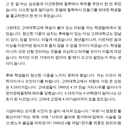
고 돈 잘 버는 삼성왕국 이건희한테 철학박사 학위를 주면서 한 번 죽었
습니다. 사소한 일로 빌미삼아, 돈벌레 철학박사 만들기를 반대한 학생들
을 출교하면서 한 번 더 죽었습니다.
그런데도 고려대학교에 목숨이 붙어 있는 까닭을 저는 학생들에게서 찾
았습니다. 청신한 기풍이 넘치는 후배들이 있는 이상 고려대학교는 앞날
이 있다, 있을 것이다, 이렇게 여겼습니다. 청년들이니까, 이런저런 꿈과
이상을 이런저런 방식으로 품지 않을 수 없을 것이다 여겼습니다. 학생들
이니까, 모든 선험 진리라는 것들을 의심하고 따져볼 것이다 이렇게 여겼
습니다. 하지만 이런 기대마저 접어야 할 때가 오고야 말았는가 하는 생
각이 듭니다.
후배 학생들의 청신한 기풍을 느끼지 못하게 됐습니다. 저는 이것이 제
착각이거나 오인이기를 바랍니다. 고려대학교에서 저항의 가장 큰 상징
은 4.18의거입니다. 고대생들이 1960년 4.19 전날 거리시위를 벌이다가
정치깡패들한테 테러를 당했습니다. 4.18의거는 4.19혁명이 일어나는 단
초가 된 사건입니다. 고려대 교정에 4.18기념비까지 있을 정도입니다.
기념비에는 조지훈 시인이 쓴 글이 새겨져 있습니다. “자유! 너 영원한 활
화산이여!”라는 제목 아래 “사악과 불의에 항거하여/압제의 사슬을 끊
고/분노의 불길을 터트린/아! 1960년 4월 18일!/천지를 뒤흔든 정의의/함