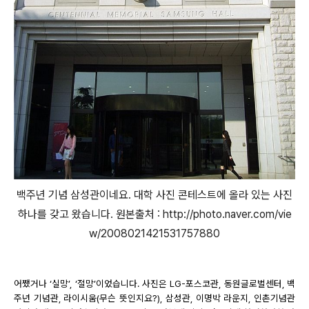
백주년 기념 삼성관이네요. 대학 사진 콘테스트에 올라 있는 사진
하나를 갖고 왔습니다. 원본출처 : http://photo.naver.com/vie
w/2008021421531757880
어쨌거나 ‘실망’, ‘절망’이었습니다. 사진은 LG-포스코관, 동원글로벌센터, 백
주년 기념관, 라이시움(무슨 뜻인지요?), 삼성관, 이명박 라운지, 인촌기념관