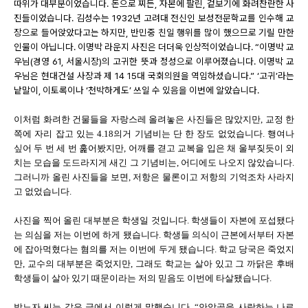
따위가 대부분이었습니다. 돈으로 찌든, 자본에 팔린, 겉보기에 화려찬란한 사
진들이었습니다. 김성수는 1932년 고려대 전신인 보성전문학교를 인수해 교
장으로 들어앉았다고는 하지만, 반민중 친일 행위를 많이 했으므로 기릴 만한
인물이 아닙니다. 이명박 라운지 사진은 더더욱 인상적이었습니다. “이명박 교
우님(경영 61, 서울시장)의 고귀한 뜻과 정성으로 이루어졌습니다. 이명박 교
우님은 현대건설 사장과 제 14 15대 국회의원을 역임하셨습니다.” ‘고귀’라는
낱말이, 이토록이나 ‘천박하게도’ 쓰일 수 있음을 이번에 알았습니다.
이처럼 화려한 건물들을 자랑스레 올려놓은 사진들은 많았지만, 교정 한
쪽에 자리 잡고 있는 4.18의거 기념비는 단 한 장도 없었습니다. 행여나
싶어 두 번 세 번 훑어봤지만, 어깨를 겯고 교복을 입은 채 울부짖듯이 외
치는 모습을 도드라지게 새긴 그 기념비는, 어디에도 나오지 않았습니다.
그러니까 올린 사진들을 보면, 저항은 물론이고 저항의 기억조차 사라지
고 없었습니다.
사진을 찍어 올린 대부분은 학생일 것입니다. 학생들이 자본에 포섭됐다
는 의심을 저는 이번에 하게 됐습니다. 학생들 의식이 근본에서부터 자본
에 잡아먹혔다는 혐의를 저는 이번에 두게 됐습니다. 학교 당국은 죽었지
만, 교수의 대부분은 죽었지만, 그래도 학교는 살아 있고 그 까닭은 후배
학생들이 살아 있기 때문이라는 저의 믿음도 이번에 타살됐습니다.
박노자 씨는 같은 글에서 이렇게 말했습니다. “안암골을 사랑하는 나로