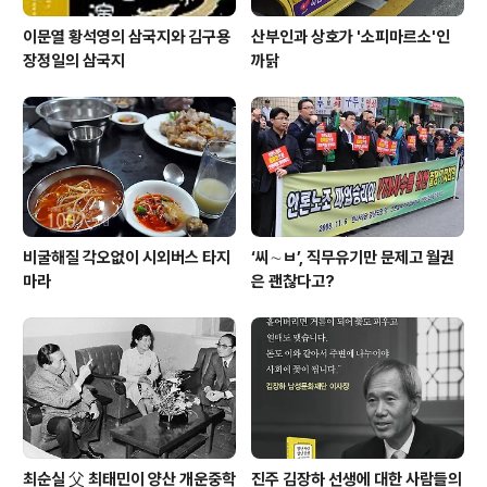
이문열 황석영의 삼국지와 김구용
산부인과 상호가 '소피마르소'인
장정일의 삼국지
까닭
비굴해질 각오없이 시외버스 타지
‘씨∼ㅂ’, 직무유기만 문제고 월권
마라
은 괜찮다고?
최순실 父 최태민이 양산 개운중학
진주 김장하 선생에 대한 사람들의