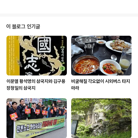
도지사 보궐 선거에 나서는 야권 후보들의 단일화가 한 고
데 하나를 골라 이리저리 둘러보는 프로그램입니다. 저는
비를 넘은 것 ..
여기서 지역 방송인만큼 지역 사안을 다루려 합니다. 서울
또는 수도권에서 일어나는 일로 지역 방송 시간을 잡아먹
고 싶지는 않아서요. MBC경남의 김상헌 기자와 얘기를 주
이 블로그 인기글
고받는 식으로 진행되는데요, 먼저 지난 7일 있었던 방송
원고를 여기 올려봅니다. 대선에 가렸어도 나름 눈길 끄는
경남 도지사 보선 김상헌 : 안녕하세요? 반갑습니다. 12일
제18대 대통령을 뽑는 투표와 함께 치러지는 우리 경남의
도지사 보궐선거에 대해 한 ..
이문열 황석영의 삼국지와 김구용
비굴해질 각오없이 시외버스 타지
장정일의 삼국지
마라