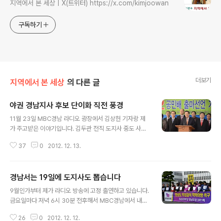
지역에서 본 세상 | X(트위터) https://x.com/kimjoowan
구독하기
더보기
지역에서 본 세상
의 다른 글
야권 경남지사 후보 단이화 직전 풍경
글 내용
11월 23일 MBC경남 라디오 광장에서 김상헌 기자랑 제
가 주고받은 이야기입니다. 김두관 전직 도지사 중도 사퇴
로 치러지게 된 보궐선거에서 보지사 야권 후보 단일화를
37
0
2012. 12. 13.
둘러싸고 벌어진 첫 줄거리들입니다. 이런 과정을 거쳐 야
권 후보는 민주통합당 공민배 후보가 사퇴하고 이병하와
권영길로 단이(2)화돼서 여태까지 선거운동이 벌어져 왔는
경남서는 19일에 도지사도 뽑습니다
데요, 그럼에도 후보 단일화 불씨가 여태 꺼지지 않고 있습
글 내용
니다. 지금 상황을 보면 단일화 방식을 둘러싸고 다툼이 있
9월인가부터 제가 라디오 방송에 고정 출연하고 있습니다.
는데 어쨌든 투표일 전에 한 쪽이 사퇴하지 않겠느냐는 전
금요일마다 저녁 6시 30분 전후해서 MBC경남에서 내보
망이 나오고 있습니다. ----------------------------
내는 '라디오 광장'인데요. 언제나 그렇게 하지는 않지만 대
------ 부분 단일화가 아닌 그냥 단이(2)화 김상헌 : 지금
26
0
2012. 12. 12.
체로 해당 한 주에 쟁점이 되거나 관심을 끌었던 사안 가운