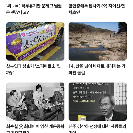
‘씨∼ㅂ’, 직무유기만 문제고 월권
함안총쇄록 답사기 (9) 자이선·연
은 괜찮다고?
처초연
산부인과 상호가 '소피마르소'인
14. 산을 넘어 바다로 내려가는 가
까닭
화천 물길
최순실 父 최태민이 양산 개운중학
진주 김장하 선생에 대한 사람들의