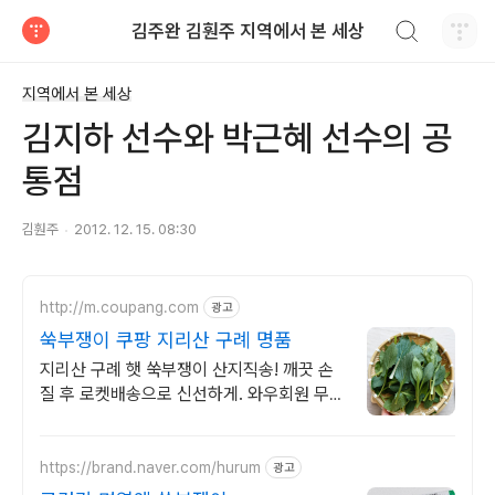
검색하기
김주완 김훤주 지역에서 본 세상
티스토리
지역에서 본 세상
김지하 선수와 박근혜 선수의 공
통점
김훤주
2012. 12. 15. 08:30
http://m.coupang.com
광고
쑥부쟁이 쿠팡 지리산 구례 명품
지리산 구례 햇 쑥부쟁이 산지직송! 깨끗 손
질 후 로켓배송으로 신선하게. 와우회원 무료
배송, 30일 반품! 그리운 나물을 집에서 편하
게.
https://brand.naver.com/hurum
광고