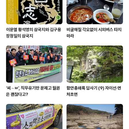
지금 삼성 재벌 회장..
이문열 황석영의 삼국지와 김구용
비굴해질 각오없이 시외버스 타지
장정일의 삼국지
마라
‘씨∼ㅂ’, 직무유기만 문제고 월권
함안총쇄록 답사기 (9) 자이선·연
은 괜찮다고?
처초연