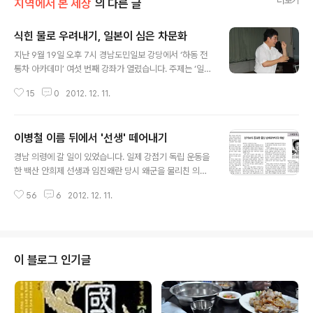
더보기
지역에서 본 세상
의 다른 글
식힌 물로 우려내기, 일본이 심은 차문화
글 내용
지난 9월 19일 오후 7시 경남도민일보 강당에서 ‘하동 전
통차 아카데미’ 여섯 번째 강좌가 열렸습니다. 주제는 ‘일본
다도의 음모를 깨라!’였고 강사는 박희준 동국대학교 차문
15
0
2012. 12. 11.
화컨텐츠학과 교수였는데 우스개와 몸짓을 섞어가며 무거
운 주제를 가볍게 풀어냈답니다. 아래는 간추린 강의 내용
입니다. 여태까지는 저희 경남도민일보의 민병욱 기자가
이병철 이름 뒤에서 '선생' 떼어내기
정리해 올렸는데 민 기자가 편집국의 갱상도 문화학교 추
글 내용
진단에서 신문홍보팀 팀장으로 승진해 자리를 옮기면서 제
경남 의령에 갈 일이 있었습니다. 일제 강점기 독립 운동을
가 이렇게 정리하게 됐습니다. 녹차라 이르면서 먼저 상품
한 백산 안희제 선생과 임진왜란 당시 왜군을 물리친 의병
화한 일본 17세기 네덜란드가 중국(=청나라)에서 차(茶)
장 망우당 곽재우 두 분 생가를 찾아서였습니다. 그런데 가
를 수입해 갈 때 블랙티(=홍차)와 구분할 필요가 있어 그린
56
6
2012. 12. 11.
장 먼저 눈에 띈 안내판은 우습게도 '호암 이병철 선생 생
티라는 말을 썼습니다. 이를 일본이 중국보다 먼저 녹차(綠
가'였답니다. '이병철'은 많이 들어봤는데 '호암'은 아는 이
茶)로 상품화했습니다. 일본의 녹차는 만..
가 많지 않을 듯싶습니다. 뒤에 '선생'이라는 극존칭까지 붙
어 있으니 어쩌면 무슨 대단한 인물로 착각할 수도 있겠습
니다. 그런데 알고 보면 삼성 재벌을 창업한 바로 그 '이병
이 블로그 인기글
철'이랍니다. 의령은 임진왜란 때 의병을 이끈 망우당 곽재
우 장군과 일제강점기 독립운동에 온 몸과 마음을 바친 백
산 안희제 선생이 태어난 땅일 뿐만 아니라, 우리나라 최대
재벌을 만든 이병철이 태어난 땅이기도 합니다. 이병철은,