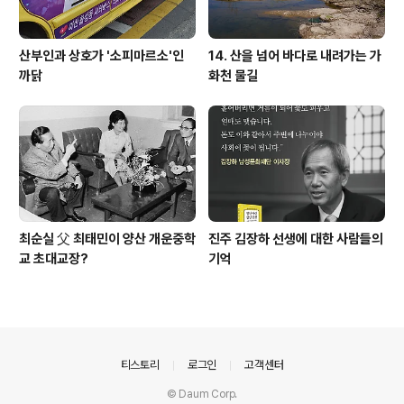
산부인과 상호가 '소피마르소'인
14. 산을 넘어 바다로 내려가는 가
까닭
화천 물길
최순실 父 최태민이 양산 개운중학
진주 김장하 선생에 대한 사람들의
교 초대교장?
기억
의안내
티스토리
로그인
고객센터
© Daum Corp.