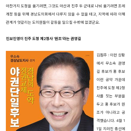
마찬가지 도청을 옮기려면, 그것도 마산과 진주 두 군데로 나눠 옮기려면 조례
개정 등을 위해 경남도의회에서 다루지 않을 수 없을 테고, 지역에 따라 이해
관계가 엇갈리는 도의원들이 갈등을 일으킬 수밖에 없겠군요.
진보진영이 진주 도청 제2청사 '원조'라는 권영길
김훤주 : 이런 상황
에서 무소속 권영
길 후보가 홍 후보
이런 공약 가운데
진주에 도청 제2청
사를 짓는 부분을
두고 홍 후보가 원
조가 아니라고 공
격했습니다. 4월 1
1일 치러진 총선에