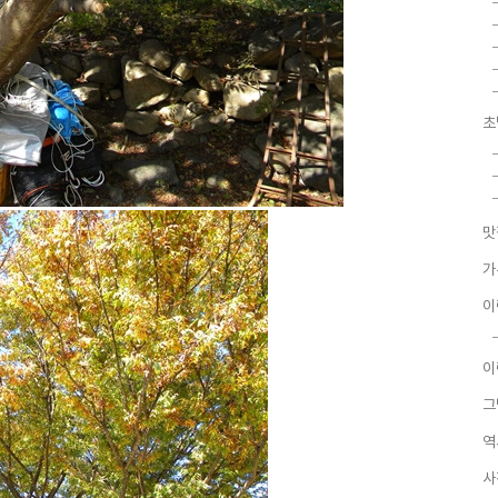
초
맛
가
이
이
그
역
사