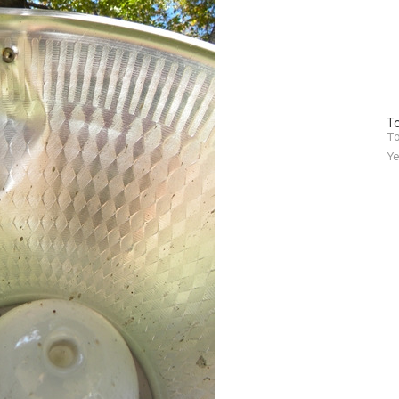
방
To
문
To
자
Ye
수