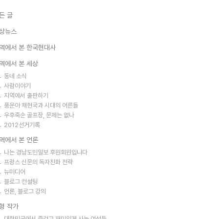
든 글
상뉴스
역에서 본 한국현대사
역에서 본 세상
동네 소식
사람이야기
지역에서 출판하기
풍운아 채현국과 시대의 어른들
우후죽순 골프장, 문제는 없나
2012선거기록
역에서 본 언론
나는 경남도민일보 후원회원입니다
프랑스 신문의 독자친화 전략
뉴미디어
블로그 컨설팅
언론, 블로그 강의
형 작가
대한민국에서 즐겁고 재미있게 사는 여성들