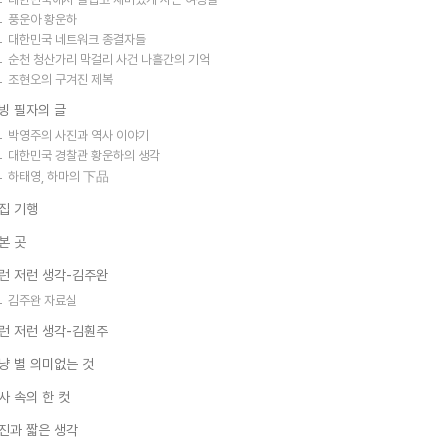
풍운아 황운하
대한민국 네트워크 종결자들
순천 청산가리 막걸리 사건 나흘간의 기억
조현오의 구겨진 제복
빙 필자의 글
박영주의 사진과 역사 이야기
대한민국 경찰관 황운하의 생각
하태영, 하마의 下品
집 기행
본 곳
런 저런 생각-김주완
김주완 자료실
런 저런 생각-김훤주
냥 별 의미없는 것
사 속의 한 컷
진과 짧은 생각