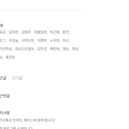
ag
동강,
김주완,
김훤주,
촛불집회,
박근혜,
합천,
로그,
우포늪,
지역신문,
이명박,
노무현,
마산,
간인학살,
경남도민일보,
김두관,
해딴에,
경남,
창원,
녕,
홍준표,
근글
인기글
근댓글
지사항
카오톡과 트위터, 페이스북 함께 합시다!
희 블로그를 소개합니다