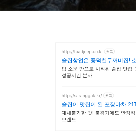
http://toadjeep.co.kr
광고
술집창업은 풍덕천두꺼비집! 
입 소문 만으로 시작된 술집 맛집! 
성공시킨 본사
http://saranggak.kr/
광고
술집이 맛집이 된 포장마차 21
대체불가한 맛! 불경기에도 안정적
브랜드