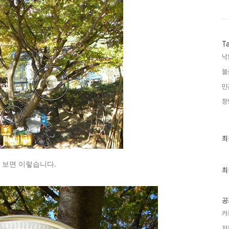
T
낙
블
민
창
최
최
근
글
과
 보면 이렇습니다.
인
최
기
글
공
카
저