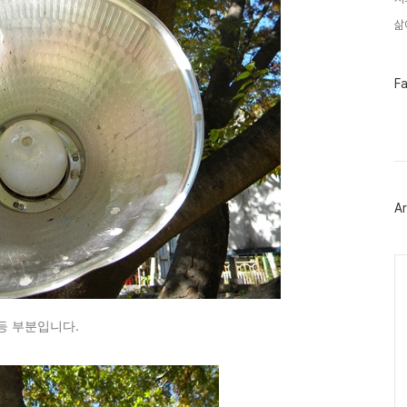
삶
페
F
이
스
북
트
위
터
플
러
Ar
그
인
Ca
등 부분입니다.