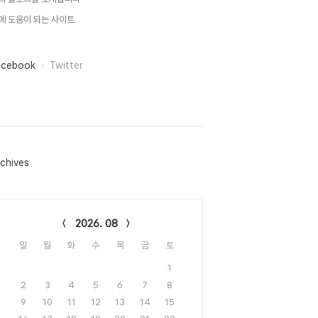
에 도움이 되는 사이트
acebook
Twitter
chives
lendar
2026. 08
일
월
화
수
목
금
토
1
2
3
4
5
6
7
8
9
10
11
12
13
14
15