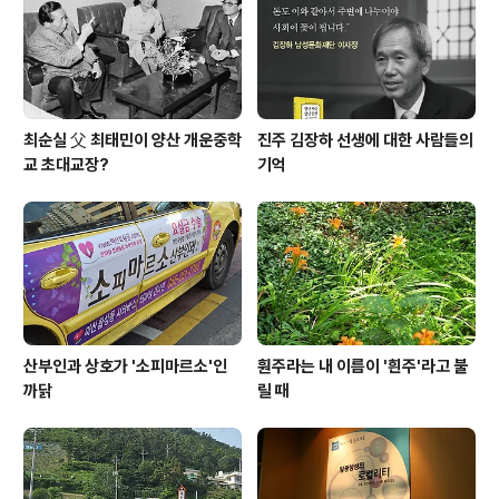
최순실 父 최태민이 양산 개운중학
진주 김장하 선생에 대한 사람들의
교 초대교장?
기억
산부인과 상호가 '소피마르소'인
훤주라는 내 이름이 '흰주'라고 불
까닭
릴 때