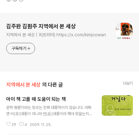
로그 정보
김주완 김훤주 지역에서 본 세상
지역에서 본 세상 | X(트위터) https://x.com/kimjoowan
구독하기
더보기
지역에서 본 세상
의 다른 글
아이 책 고를 때 도움이 되는 책
글 내용
문학 평론이라는 장르는 진짜 대중적이지 않습니다. 어쩌
면 비(非)대중이 아니라 반(反)대중이라 해야 맞을는지도
모를 정도로요. 80년대 이전 문학 평론이 지금보다 많은
29
4
2009. 11. 25.
이들에게 읽힌 적이 없지는 않지만, 평론은 대체로 '그들만
의 사랑방'이었습니다. 그 사랑방에는 작가와 평론가들만
모이다시피 합니다.(어쩌다 신문·방송의 기자 나부랭이가