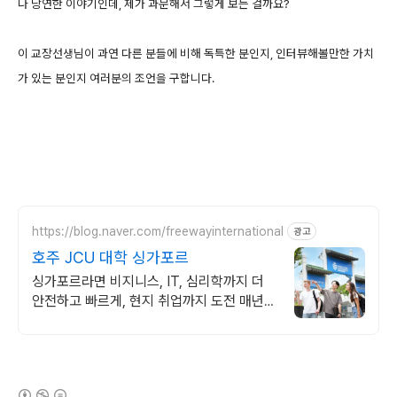
나 당연한 이야기인데, 제가 과문해서 그렇게 보는 걸까요?
이 교장선생님이 과연 다른 분들에 비해 독특한 분인지, 인터뷰해볼만한 가치
가 있는 분인지 여러분의 조언을 구합니다.
https://blog.naver.com/freewayinternational
광고
호주 JCU 대학 싱가포르
싱가포르라면 비지니스, IT, 심리학까지 더
안전하고 빠르게, 현지 취업까지 도전 매년
장학금 기회, 호주 본교 트랜스퍼 및 교환학
생 가능, 높은 재학생 만족도
(새창열림)