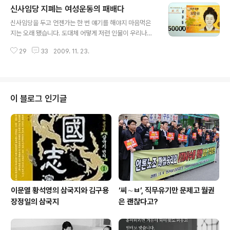
신사임당 지폐는 여성운동의 패배다
끼이기도 하고요.) 특히 어린이 또는 청소년 문학에 대한 평
글 내용
론은, 그야말로 참된 독자인 어린이나 청소년은 쏙 빠진 채
신사임당을 두고 언젠가는 한 번 얘기를 해야지 마음먹은
로, 어른 작가와 어른 평론가만 모여 자기네끼리 북 치고 장
지는 오래 됐습니다. 도대체 어떻게 저런 인물이 우리나라
구 치고 하는 자리일 때가 참 많았지 싶습니다. 물론 이런
여성의 대표가 될 수 있는지, 남자인 제가 생각해도 이해하
서술은, 그이들 평론에 진정성이 없다고 여기거나 그 진정
29
33
2009. 11. 23.
기 어려운 구석이 있었기 때문입니다. 그런데 그런 말을 입
성을 값어치가 덜하다고 깎아내리는 것은 절대 아닙니다.
에 올릴 계기가 찾아왔습니다. 바로 독일 마르크화입니다.
독자는 빠져 있다 하더라도, 그..
시작해 보겠습니다. 하하. 유로화가 나오기 전 독일에서 가
장 큰 돈이 1000마르크(얼추 80만원)였다고 합니다. 100
0마르크 짜리 종이돈에는 그림 형제(야콥 그림 1785~18
이 블로그 인기글
63, 빌헬름 그림 1786~1859)가 그려져 있었답니다. 여
기에는 그림 형제가 이룩한 업적을 기리는 독일 사람의 정
신이 당연히 들어 있겠지요. 그림 형제라 하면, 대부분 한국
사람에게는 '동화를 정리한 독일의 사람들' 정도로 여겨지
겠지요. 맞습니다..
이문열 황석영의 삼국지와 김구용
‘씨∼ㅂ’, 직무유기만 문제고 월권
장정일의 삼국지
은 괜찮다고?