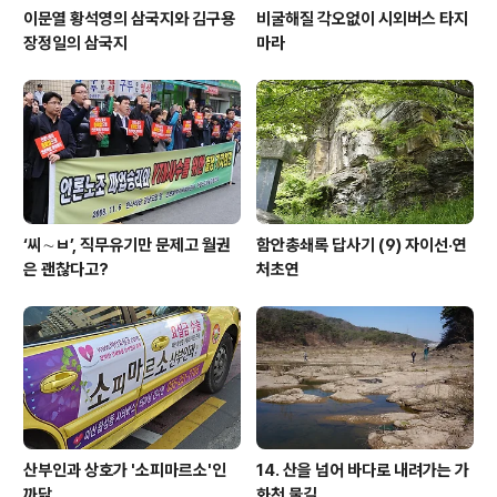
이문열 황석영의 삼국지와 김구용
비굴해질 각오없이 시외버스 타지
장정일의 삼국지
마라
‘씨∼ㅂ’, 직무유기만 문제고 월권
함안총쇄록 답사기 (9) 자이선·연
은 괜찮다고?
처초연
산부인과 상호가 '소피마르소'인
14. 산을 넘어 바다로 내려가는 가
까닭
화천 물길