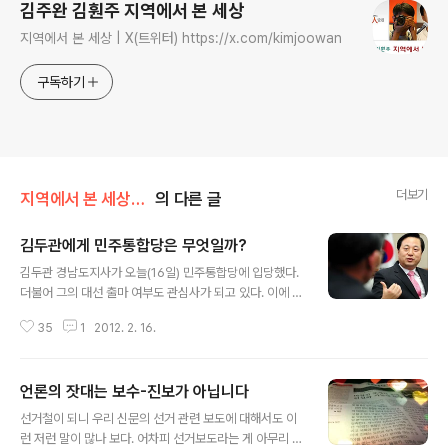
김주완 김훤주 지역에서 본 세상
지역에서 본 세상 | X(트위터) https://x.com/kimjoowan
구독하기
더보기
지역에서 본 세상/2012선거기록
의 다른 글
김두관에게 민주통합당은 무엇일까?
글 내용
김두관 경남도지사가 오늘(16일) 민주통합당에 입당했다.
더불어 그의 대선 출마 여부도 관심사가 되고 있다. 이에 대
해서는 앞의 글(☞김두관은 과연 이번 대선에 출마할까?)
35
1
2012. 2. 16.
에서 나름대로 진단을 해봤으니 그걸 참고하시면 되겠다.
그런데, 김두관 지사는 왜 하필 민주통합당을 택했을까? 지
난 1월 인터뷰에 그 답이 들어 있다. 김두관에게 민주통합
언론의 잣대는 보수-진보가 아닙니다
당은 야권의 '적토마'다. 장수(대통령 후보)가 전쟁에서 승
글 내용
리하기 위해선 적어도 '천리마'나 '적토마'를 타야 한다는
선거철이 되니 우리 신문의 선거 관련 보도에 대해서도 이
것이다. '사슴 등에 타서 전쟁에 이길 수는 없다'는 게 그의
런 저런 말이 많나 보다. 어차피 선거보도라는 게 아무리 잘