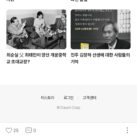
최순실 父 최태민이 양산 개운중학
진주 김장하 선생에 대한 사람들의
교 초대교장?
기억
의안내
티스토리
로그인
고객센터
© Daum Corp.
25
0