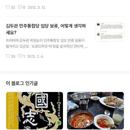
지론이다. 그렇다면 그의 꿈이 대통령이라는 것은 거의 분
해도 이쪽 저쪽 모두를 만족게 할 순 없다. 모든 정당과 후
명해보인다. 다만 그 시기가 언제 올지 기다리고 있을뿐이
32
0
2012. 3. 12.
보를 자(尺)로 잰 듯 균등하게 보도해도 강자 쪽에서 불만
다. -무소속으로 남겠다는 약속을 어기면서까지 민주통합
이 나온다. 어떻게 저런 약체 후보와 우리 후보를 동급으로
당에 입당해야 할 상황변화..
취급할 수 있냐는 거다. 반면 약자 쪽에서는 소수정당과 정
김두관 민주통합당 입당 보류, 어떻게 생각하
치신인에 대한 배려가 부족하다고 불만을 털어놓는다. 그
래서인지 어차피 욕 먹을 바에야 힘 있는 쪽, 당선 가능성이
세요?
글 내용
높은 쪽에 붙는 신문들도 적지 않았다. 그러나 경남도민일
트위터에 김두관 박원순의 민주통합당 입당 만류 운동이
보만큼은 '힘 있는 세력과 결탁하지 않고 공정한 잣대로 후
벌어지고 있군요. '도로민주당'에 힘을 실어줘선 안되며, 정
보와 정당의 자질과 능력을 검증해 있는 그대로 알리는'(선
신 차리게 해줘야 한다는 명분이네요. "박원순 시장(@wo
거보도준칙 전문) 소임을 다해왔다고 자부한다. 그래서 19
35
1
2012. 2. 6.
nsoonpark)님, 김두관 지사(@dookwan)님. 야권연대
99년 경남도민일보 창간..
를 생각하신 다면 민주당 입당을 심각하게 재고해 주세요.
두분이 도민당(도로민주당)에 입당하면 야권연대는 물건너
갑니다. 또 두분이 볼 수 있도록 무한 RT" IT블로거이자 시
사블로거인 도아(http://twtkr.olleh.com/doax) 님이
이 블로그 인기글
처음 올린 글로 추정되는데요. 오후 3시 이후 RT(리트윗)
가 계속 이어지고 있군요. 또 다른 분은 "야권 연대의 기치
속에 당선된 두 분이기에 야권연대 결과를 보신 후 그 때 결
정하시길"이라는 바람을 전하고 있기도 합니다. 어느..