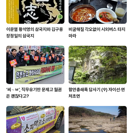
광고 손실도 감수해야 하고,..
이문열 황석영의 삼국지와 김구용
비굴해질 각오없이 시외버스 타지
장정일의 삼국지
마라
‘씨∼ㅂ’, 직무유기만 문제고 월권
함안총쇄록 답사기 (9) 자이선·연
은 괜찮다고?
처초연