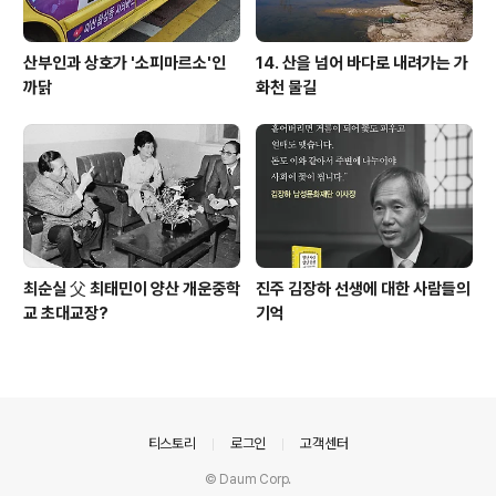
산부인과 상호가 '소피마르소'인
14. 산을 넘어 바다로 내려가는 가
까닭
화천 물길
최순실 父 최태민이 양산 개운중학
진주 김장하 선생에 대한 사람들의
교 초대교장?
기억
의안내
티스토리
로그인
고객센터
© Daum Corp.