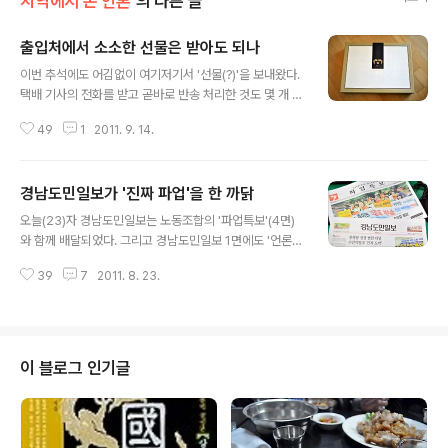
지역에서 본 언론
의 다른 글
출입처에서 소소한 선물은 받아도 되나
글 내용
이번 추석에도 어김없이 여기저기서 '선물(?)'을 보내왔다.
택배 기사의 전화를 받고 곧바로 반송 처리한 것도 몇 개 있
었고, 일방적으로 사무실이나 아파트 경비실에 맡겨진 것
49
1
2011. 9. 14.
들은 매번 그렇듯이 경남도민일보 기자회(회장 정봉화)를
통해 '아름다운 가게'에 기탁 처리됐다. 작년 추석과 지난
설에 이어 이명박 대통령 내외도 선물을 보내왔다. 이번에
경남도민일보가 '진짜 파업'을 한 까닭
는 사천 멸치 국물용, 평창 대관령 황태채, 여수 멸치 조림
글 내용
용 등 세 가지 수산물이었다. 대통령은 인사말에서 "태풍으
오늘(23)자 경남도민일보는 노동조합의 '파업특보'(4면)
로 큰 피해를 입은 어민들의 고통을 나누고자 우리 바다 수
와 함께 배달되었다. 그리고 경남도민일보 1면에도 '언론노
산물을 준비했"다고 밝혔다. 대통령이 보내준 이 추석 선물
조 총파업 참여로 24일자 휴간합니다'라는 알림글을 실었
역시 기자회를 통해 아름다운가게에 기탁됐다. 그런데 추
39
7
2011. 8. 23.
다. 알림글대로 경남도민일보 노동조합원들은 전세버스를
석을 쇠고 난 뒤, 언론비평 전문지 에 올라온 기사를 보고
한 대 빌려 23일 오전 8시30분 서울로 출발했다. 비록 하
깜짝 놀랐다. ☞'아줌마..
루이긴 하지만 '진짜 전면파업'을 단행한 것이다. 오늘 파업
으로 내일(24일자 조간) 신문은 배달되지 않는다. 독자들
에겐 정말 죄송한 일이다. 트위터와 페이스북 등 SNS를 통
이 블로그 인기글
해 나타난 독자들의 반응은 '이해하고 응원한다'는 코멘트
가 압도적이다. 그러나 막상 내일 아침 신문이 오지 않으면
어떤 반응을 보일지 두렵다. 경영진의 일원으로서 신문을
하루 휴간한다는 것은 여러모로 두렵고 부담스런 일이다.