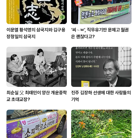
갔다..
이문열 황석영의 삼국지와 김구용
‘씨∼ㅂ’, 직무유기만 문제고 월권
장정일의 삼국지
은 괜찮다고?
최순실 父 최태민이 양산 개운중학
진주 김장하 선생에 대한 사람들의
교 초대교장?
기억