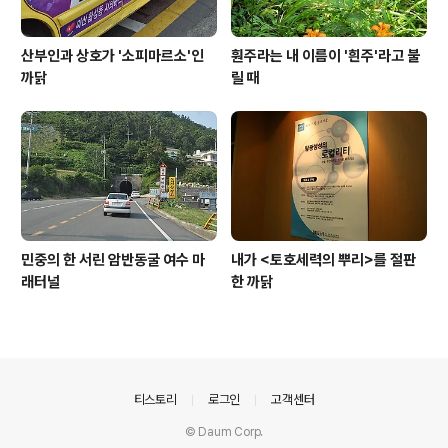
산부인과 상호가 '소피마르소'인
훤주라는 내 이름이 '흰주'라고 불
까닭
릴 때
민중의 한 서린 암반동굴 여수 마
내가 <토호세력의 뿌리>를 절판
래터널
한 까닭
의안내
티스토리
로그인
고객센터
© Daum Corp.