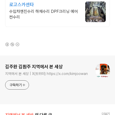
로고스카센타
수입차엔진수리 하체수리 DPF크리닝 에어
컨수리
(새창열림)
로그 정보
김주완 김훤주 지역에서 본 세상
지역에서 본 세상 | X(트위터) https://x.com/kimjoowan
구독하기
더보기