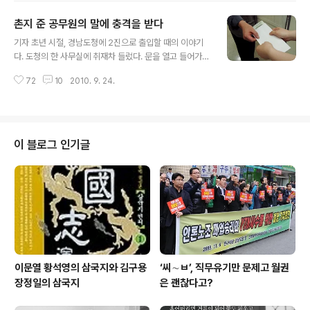
함께 말입니다. 저는 봉투를 잡고 손사래를 치면서 말했습
촌지 준 공무원의 말에 충격을 받다
니다. "이러시면 저희를 해고시키는 일입니다." 제가 몸담
글 내용
고 있는 는 어떤 명목으로든 1만원짜리 이상 금품을 받으면
기자 초년 시절, 경남도청에 2진으로 출입할 때의 이야기
징계 대상으로 삼고 있습니다. 저랑 만난 사람은 다행히도
다. 도청의 한 사무실에 취재차 들렀다. 문을 열고 들어가려
두 번 권하지 않고 바로 돈봉투를 거둬주셨습니다. 고마운
는 순간, 그 사무실에서 나오는 타 신문사의 한 선배기자와
일입니다. 밥집에서 이런 일로 실랑이를 벌이면 서로가 민
72
10
2010. 9. 24.
마주쳤다. 그는 오른손에 쥔 흰 봉투를 양복 안주머니에 집
망해지거든요. 돌아오는데, 옛날 저에게 주어졌던 봉투들
어넣고 있었다. 문 앞에서 선배에게 인사를 한 후 다시 문을
기억이 났습니다. 옛날 출입처..
열고 그 사무실에 들어갔다. 경력이 짧은 기자여서인지 그
사무실의 공무원들은 내가 기자인줄 몰랐던 것 같다. 계장
자리에 앉아있던 공무원이 자기 앞에 앉은 공무원에게 말
이 블로그 인기글
하는 걸 듣고 말았다. "젊은 놈이 돈은 되게 밝히네." 그 때
비로소 깨달았다. 공무원이나 기업체 홍보담당자들이 기자
에게 촌지를 주고 난 뒤, 돌아서서 비아냥거릴 수도 있다는
사실을…. 기자 촌지에 얽힌 아찔한 추억 사실 그 이전까지
만 해도 그런 당연..
이문열 황석영의 삼국지와 김구용
‘씨∼ㅂ’, 직무유기만 문제고 월권
장정일의 삼국지
은 괜찮다고?