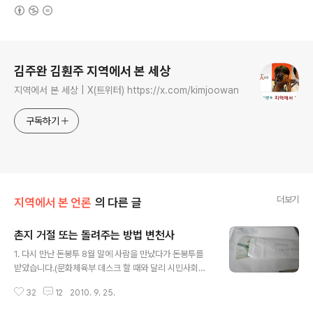
(새창열림)
로그 정보
김주완 김훤주 지역에서 본 세상
지역에서 본 세상 | X(트위터) https://x.com/kimjoowan
구독하기
더보기
지역에서 본 언론
의 다른 글
촌지 거절 또는 돌려주는 방법 변천사
글 내용
1. 다시 만난 돈봉투 8월 말에 사람을 만났다가 돈봉투를
받았습니다.(문화체육부 데스크 할 때와 달리 시민사회부
데스크 노릇을 하니 이런 일이 생기네요.) 신문 보도 관련으
32
12
2010. 9. 25.
로 만나 점심을 같이 먹고 일어서려는데 봉투가 건네왔습
니다. "직원들이랑 식사라도 한 끼 하시라고……"라는 말과