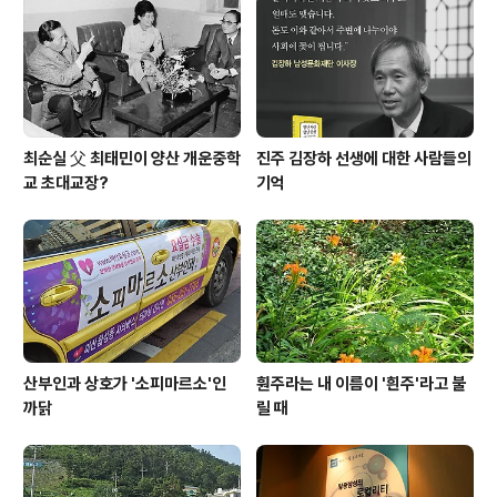
최순실 父 최태민이 양산 개운중학
진주 김장하 선생에 대한 사람들의
교 초대교장?
기억
산부인과 상호가 '소피마르소'인
훤주라는 내 이름이 '흰주'라고 불
까닭
릴 때