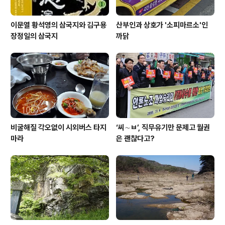
이문열 황석영의 삼국지와 김구용
산부인과 상호가 '소피마르소'인
장정일의 삼국지
까닭
비굴해질 각오없이 시외버스 타지
‘씨∼ㅂ’, 직무유기만 문제고 월권
마라
은 괜찮다고?