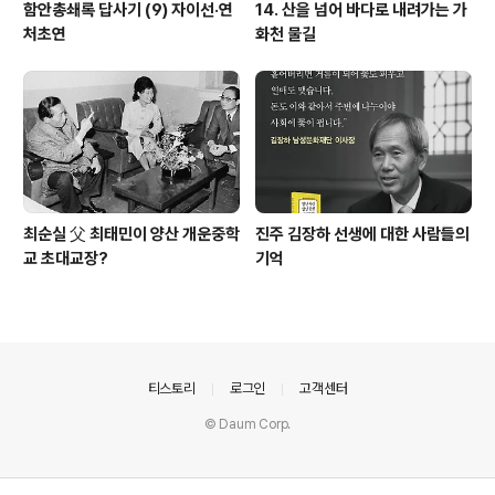
함안총쇄록 답사기 (9) 자이선·연
14. 산을 넘어 바다로 내려가는 가
처초연
화천 물길
최순실 父 최태민이 양산 개운중학
진주 김장하 선생에 대한 사람들의
교 초대교장?
기억
의안내
티스토리
로그인
고객센터
© Daum Corp.