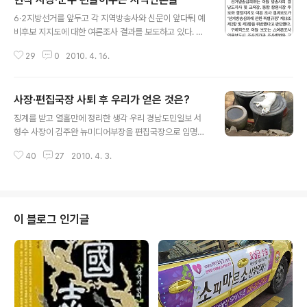
글 내용
6·2지방선거를 앞두고 각 지역방송사와 신문이 앞다퉈 예
비후보 지지도에 대한 여론조사 결과를 보도하고 있다. 심
지어 KBS창원·진주와 마산·진주MBC는 후보군이 정해지
29
0
2010. 4. 16.
지도 않은 지난 2월에 성급한 조사를 했고, 역시 아직 정당
공천 후보가 정해지지도 않은 상태에서 조사결과를 보도했
다. 일부 시ㆍ군에서는 지역주간지들도 여론조사 결과를
사장·편집국장 사퇴 후 우리가 얻은 것은?
보도하고 있다고 한다. 지방선거에서 여론조사를 해선 안
글 내용
될 이유 내가 볼 때 언론의 선거보도 가운데 가장 잘못된 게
징계를 받고 열흘만에 정리한 생각 우리 경남도민일보 서
바로 이 여론조사 보도다. 특히 기초단체장 선거에선 여론
형수 사장이 김주완 뉴미디어부장을 편집국장으로 임명하
조사를 하는 것 자체가 넌센스다. 한 번 따져보자. 전국의
고 구성원들에게 동의 여부를 물은 때가 2월 11일입니다.
모든 시장·군수 선거구에서 현직 단체장이 1등을 하지 않은
40
27
2010. 4. 3.
편집국 기자직 사원들의 동의 투표는 30대 28로 사장의
여론조사 결과가 있는가? 만일 있다면 현직이 출마하지 않
편집국장 임명을 부결했습니다. 김주완 부장은 곧바로 경
는 곳이거나 아주 특수한 경우뿐일..
남도민일보를 그만두겠다는 뜻을 밝혔고 한 주일만인 18
일 사표를 내었습니다. 설날 연휴를 마치고 돌아온 서형수
사장도 사의를 밝힌 데 이어 23일 열린 이사회에서 이를
이 블로그 인기글
공식화했습니다. 부결 직후, 김주완 부장은 곧바로 툭툭 털
고 조직을 나갔습니다. 그렇게 결정한 배경에는 나름대로
생각과 소신이 있었으리라고 생각합니다. 많은 구성원들이
말렸음에도 김주완 부장은 끝까지 뜻을 굽히지 않았습니
다. 일이 진행되면서 경남도민일보 구성원들은 침묵..