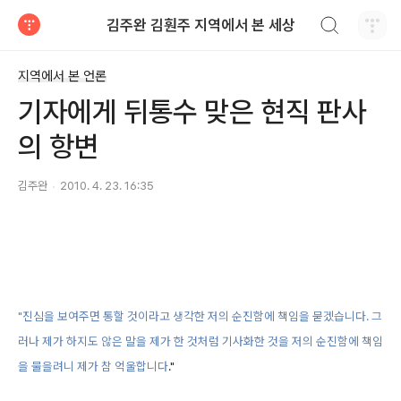
검색하기
김주완 김훤주 지역에서 본 세상
티스토리
지역에서 본 언론
기자에게 뒤통수 맞은 현직 판사
의 항변
김주완
2010. 4. 23. 16:35
"진심을 보여주면 통할 것이라고 생각한 저의 순진함에 책임을 묻겠습니다. 그
러나 제가 하지도 않은 말을 제가 한 것처럼 기사화한 것을 저의 순진함에 책임
을 물을려니 제가 참 억울합니다
."