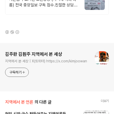
름) 전국 중앙일보 구독 접수.친절한 상담.경
제신문세트문의
(새창열림)
로그 정보
김주완 김훤주 지역에서 본 세상
지역에서 본 세상 | X(트위터) https://x.com/kimjoowan
구독하기
더보기
지역에서 본 언론
의 다른 글
현직 시장·군수 편들어주는 지역언론들