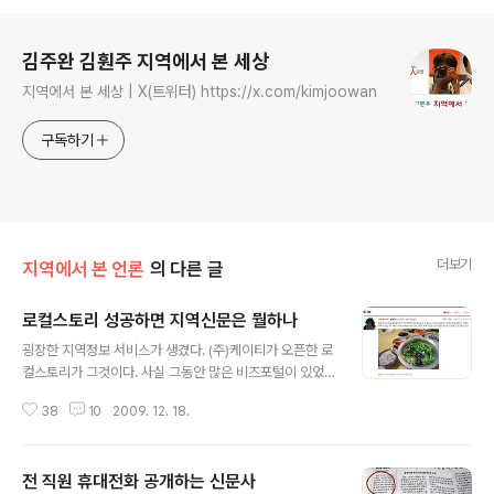
로그 정보
김주완 김훤주 지역에서 본 세상
지역에서 본 세상 | X(트위터) https://x.com/kimjoowan
구독하기
더보기
지역에서 본 언론
의 다른 글
로컬스토리 성공하면 지역신문은 뭘하나
글 내용
굉장한 지역정보 서비스가 생겼다. (주)케이티가 오픈한 로
컬스토리가 그것이다. 사실 그동안 많은 비즈포털이 있었
지만, 제대로 성공한 곳은 없었다. 하지만 로컬스토리는 케
38
10
2009. 12. 18.
이티라는 대기업이 보유하고 있던 전화번호 정보를 활용,
전국의 거의 모든 가게를 빠짐없이 데이터베이스화할 수
있고, 다양한 사용자 참여로 콘텐츠를 보완·완성해나가는
전 직원 휴대전화 공개하는 신문사
위키피디아 방식이어서 이전의 비즈포털과는 구별된다. 게
글 내용