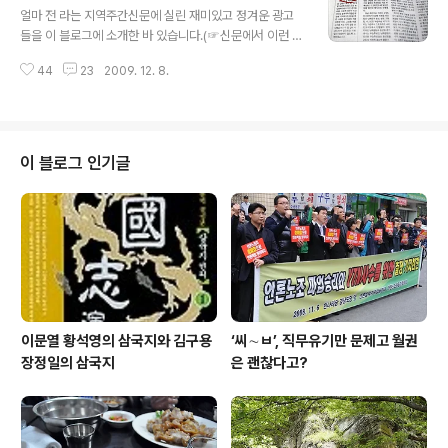
다가 트위터와 연동되는 소셜네트워크 기능도 포함하고 있
얼마 전 라는 지역주간신문에 실린 재미있고 정겨운 광고
다. 즉 내가 로컬스토리에 리뷰나 이야기 한마디를 올리면
들을 이 블로그에 소개한 바 있습니다.(☞신문에서 이런 정
자동적으로 내 트위터에도 글이 등록되고, 해당 로컬스토
겨운 광고 보셨습니까?) 그런 광고 외에도 이 신문은 다른
리의 가게 페이지가 링크된다는 것이다. 따라서 트위터를
44
23
2009. 12. 8.
신문에서 보기 힘든 여러가지 특징이 있습니다. 우선 전국
통해 자연스럽게 로컬스토리로 해당 가게를 홍보하게 되는
각지의 향우들 소식을 거의 빠짐없이 보도하고 있습니다.
것은 물론 그 정보를 트위터에서 공유할 수 있다는 ..
특히 남해 출신 향우들이 많이 사는 서울과 부산에는 주재
기자까지 두고 향우들의 모임 소식을 소상히 다룹니다. 그
냥 모임 소식뿐 아니라 어떤 향우가 어느 마라톤대회에 나
이 블로그 인기글
가 2등을 했다는 이야기도 기사로 씁니다. 향우들이 회원
으로 가입해 있는 다음 카페가 오프라인 모임을 열었다는
소식도 참석자들의 이름과 함께 톱 기사가 됩니다. 더 눈길
을 끄는 것은 그런 모임이 있으면 알려달라는 취지에서 해
당 지면의 상단에 지사장과 담당 기자의 ..
이문열 황석영의 삼국지와 김구용
‘씨∼ㅂ’, 직무유기만 문제고 월권
장정일의 삼국지
은 괜찮다고?