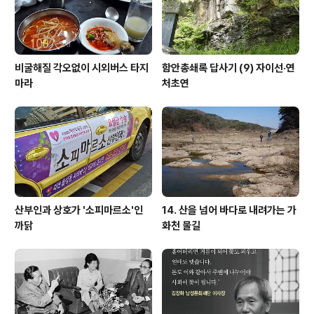
비굴해질 각오없이 시외버스 타지
함안총쇄록 답사기 (9) 자이선·연
마라
처초연
산부인과 상호가 '소피마르소'인
14. 산을 넘어 바다로 내려가는 가
까닭
화천 물길