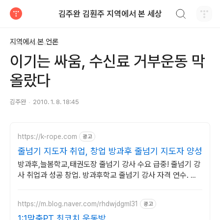
검색하기
김주완 김훤주 지역에서 본 세상
티스토리
지역에서 본 언론
이기는 싸움, 수신료 거부운동 막
올랐다
김주완
2010. 1. 8. 18:45
https://k-rope.com
광고
줄넘기 지도자 취업, 창업 방과후 줄넘기 지도자 양성
방과후,늘봄학교,태권도장 줄넘기 강사 수요 급중! 줄넘기 강
사 취업과 성공 창업. 방과후학교 줄넘기 강사 자격 연수. 지
도자 자격증 취득. 강사 활동을 시작하세요
https://m.blog.naver.com/rhdwjdgml31
광고
1:1맞춤PT 최코치 운동방