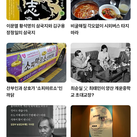
이문열 황석영의 삼국지와 김구용
비굴해질 각오없이 시외버스 타지
장정일의 삼국지
마라
산부인과 상호가 '소피마르소'인
최순실 父 최태민이 양산 개운중학
까닭
교 초대교장?