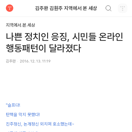
검색하기
김주완 김훤주 지역에서 본 세상
티스토리
지역에서 본 세상
나쁜 정치인 응징, 시민들 온라인
행동패턴이 달라졌다
김주완
2016. 12. 13. 11:19
"슬프다!
탄핵을 막지 못했다!
진주정신, 논개정신 외치며 호소했는데~