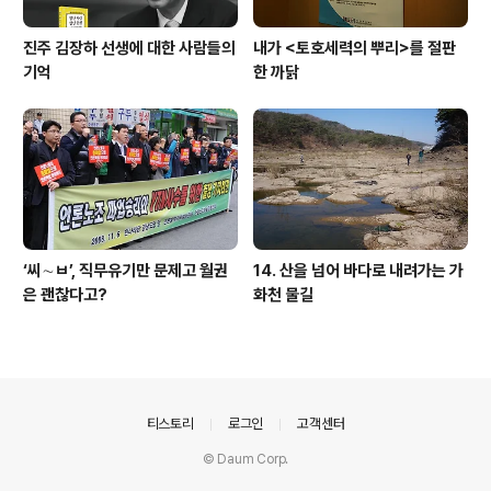
진주 김장하 선생에 대한 사람들의
내가 <토호세력의 뿌리>를 절판
기억
한 까닭
‘씨∼ㅂ’, 직무유기만 문제고 월권
14. 산을 넘어 바다로 내려가는 가
은 괜찮다고?
화천 물길
의안내
티스토리
로그인
고객센터
© Daum Corp.