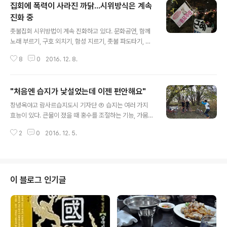
집회에 폭력이 사라진 까닭...시위방식은 계속
진화 중
글 내용
촛불집회 시위방법이 계속 진화하고 있다. 문화공연, 함께
노래 부르기, 구호 외치기, 함성 지르기, 촛불 파도타기, 시
민 학생 자유발언, 거리행진 등은 촛불집회의 공식이 되었
8
0
2016. 12. 8.
다. 거리행진 중에도 트럭을 무대로 삼아 자유발언이 이어
진다. 소속된 단체가 없는 시민들은 스스로 기발한 단체명
을 짓고 깃발을 만들어 들고 나온다. '민주묘총' '고산병연
"처음엔 습지가 낯설었는데 이젠 편안해요"
구소' 등이 그것이다. 시민단체가 시국선언문을 기초하여
글 내용
구글독스에 올리고 SNS에 공유하면 자발적으로 들어가
창녕옥야고 람사르습지도시 기자단 ⑧ 습지는 여러 가지
서명을 하고 후원금을 보낸다. 그 돈으로 시국선언문과 명
효능이 있다. 큰물이 졌을 때 홍수를 조절하는 기능, 가뭄이
단을 광고로 제작하여 경남도민일보와 같은 신문에 싣기도
들었을 때 수량을 일정하게 유지해 주는 기능, 식물·동물은
한다. 탄핵 국면이 되었다. 박근핵닷컴에 들어가 자기 지역
2
0
2016. 12. 5.
물론 무생물인 무기물질까지 다양하게 품어 보전하는 기능
구 의원에게 박근혜를 탄핵해달라고 청원 메일을 보낸다.
이 있다. 여기에 풀과 나무가 어우러지면서 토양 소실을 막
8일 오후 6시 현재까지 89만 80..
아주는 기능, 심지어 무더운 한여름 기온을 낮춰주는 기능
까지 갖추고 있다. 물을 머금고 있다는 습지의 근본 속성이
베풀어주는 효과라 할 수 있다. 습지의 효능을 하나하나 들
이 블로그 인기글
여다보면 인간이 오랜 옛날부터 습지에 깃들어 살아온 까
닭을 알 수 있다. 배산임수(背山臨水)라는 전통적인 촌락
입지도 인간이 습지를 삶의 바탕으로 살아왔음을 보여주는
증거다. 우뚝한 산이 있어야 팬 골짜기가 있고 그래야 골짜
기를 타고 물이 흘러내린다. 그렇..