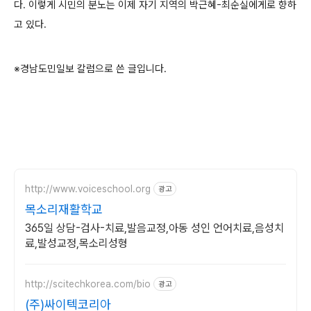
다. 이렇게 시민의 분노는 이제 자기 지역의 박근혜-최순실에게로 향하
고 있다.
※경남도민일보 칼럼으로 쓴 글입니다.
http://www.voiceschool.org
광고
목소리재활학교
365일 상담-검사-치료,발음교정,아동 성인 언어치료,음성치
료,발성교정,목소리성형
http://scitechkorea.com/bio
광고
(주)싸이텍코리아