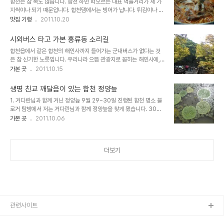
합천은 참 복도 많습니다. 합천 하면 떠오르는 대표 먹을거리가 세 가
장경판전까지도 사진을 찍지 못하게 하고 있는 터라 더욱 사람들 관심
지씩이나 되기 때문입니다. 합천댐에서는 빙어가 납니다. 튀김이나 무
을 끌었습니다. 그런데 그렇게 대장경 천년 세계문화축전에 나들이나
침 등등을 해서 먹는다고 알고 있습니다. 그러나 겨울에만 나기 때문에
맛집 기행
2011.10.20
온 경판조차 눈으로 볼 수만 있을 뿐 사진 찍기는 금지돼 있었습니다.
좀 아쉬운 느낌이 있습니다. 같은 합천댐에서 붕어나 잉어도 납니다.
이 때문에 9월 29~30일 진행된 '합천 명소 블로거 탐방'에 참여한
잉어찜이나 붕어찜이 빙어와 함께 합천 명품 먹을거리로 꼽힙니다. 크
블로거들도 불만이 적지 않았더랬습니..
시외버스 타고 가본 홍류동 소리길
기도 대단하려니와 맛도 그럴싸합니다. 충분히 묵혀 흙냄새를 빼는데,
합천읍에서 같은 합천의 해인사까지 들어가는 군내버스가 없다는 것
그래도 완전히 없애지 않고 적당하게 역겹지 않을 정도로 흙냄새가 나
은 참 신기한 노릇입니다. 우리나라 으뜸 관광지로 꼽히는 해인사에,
는 편이 낫답니다. 여기에 갖은 양념을 해서 찌는데요, 합천댐 붕어 등
군내버스로는 갈 수가 없다니 말씀입니다……. 대신 시외버스는 있었
가본 곳
2011.10.15
은 큰 편이기 때문에 칼집을 제대로 넣어서 양념맛이 깊숙한 데까지 스
습니다. 하루 세 차례였습니다. 오전 9시 30분, 오후 1시 10분과 5시
며들게 하는 것이 또 중요하답니다. 물론 합천댐 둘레 음식점에는 이런
10분 진주를 출발해 1시간 20분 뒤 합천군 합천읍 합천리 합천시외버
붕어찜 잉어찜 말고도 여러 먹을거..
생명 친교 깨달음이 있는 합천 정양늪
스터미널에 닿았다가 묘산·야로·가야를 거쳐 해인사까지 50분 남짓
1. 거다란님과 함께 거닌 정양늪 9월 29~30일 진행된 합천 명소 블
걸려 들어가는 경전고속 버스였습니다.(해인사에서 나오는 차편은 오
로거 탐방에서 저는 거다란님과 함께 정양늪을 찾게 됐습니다. 30일
전 7시 40분, 오후 1시와 5시 출발이랍니다.) 합천과 해인사를 오가
오전 10시 30분 즈음 시작해 두 시간 가까이 거닐었는데, 앞서 혼자
가본 곳
2011.10.06
는 버스가 석 대밖에 없다 보니 터미널에는 이런 안내문이 붙어 있습니
서 노닐 때와는 또다른 느낌을 받았습니다. 혼자 왔을 때는 여기 있는
다. "해인사행 버스를 놓치신 분은 대구행 버스를 타고 (경북 고령군
풀들과 새들에게 깊숙한 눈길이 갔는데, 거다란님과 이런저런 얘기를
쌍림면) 귀원에서 내려 대구서 ..
나누다 보니 그에 더해 상대 마음과 제 마음에까지 제 눈길이 미치더라
더보기
이런 말씀입니다. 거다란님과 무슨 얘기를 나눴느냐고요? "요즘 사람
들이 하늘만 보지 않은 것이 아니라 땅도 제대로 보지 않는다"는 얘기
를 했습니다. 계기는 여기 놓여 있는 황톳길을 신발과 양말을 벗고 맨
발로 걸은 데에 있었습니다. 평소 신발과 양말로 둘러싸여 있던 발이
까칠까칠한 황토를 밟으니 따..
관련사이트