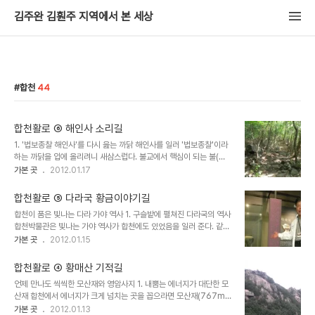
김주완 김훤주 지역에서 본 세상
합천
44
합천활로 ⑥ 해인사 소리길
1. '법보종찰 해인사'를 다시 읊는 까닭 해인사를 일러 '법보종찰'이라
하는 까닭을 입에 올리려니 새삼스럽다. 불교에서 핵심이 되는 불(佛)·
법(法)·승(僧)을 두고 '삼보(三寶)'라 하고 이 가운데 법보는 바로 부
가본 곳
2012.01.17
처님 말씀인데 바로 이를 구현한 팔만대장경이 여기 해인사에 있기 때
문이라는 정도는 우리나라 대부분 사람이 알고 있기 때문이다. 그럼에
합천활로 ⑤ 다라국 황금이야기길
도 다시 이렇게 읊조릴 수밖에 없는 까닭은 올해 2011년에 이 대장경
합천이 품은 빛나는 다라 가야 역사 1. 구슬밭에 펼쳐진 다라국의 역사
이 만들어진지 1000년이 됐음을 기리는 '대장경 천년 세계 문화 축
합천박물관은 빛나는 가야 역사가 합천에도 있었음을 일러 준다. 같은
전'이 해인사와 합천군과 창원시 일대에서 9월 23일부터 11월 6일까
경남의 김해 가락국이나 함안 안라국, 고성 소가야, 창녕 비사벌은 물
가본 곳
2012.01.15
지 45일 동안 열린다는 데 있다. 이른바 인류의 '위대한 기록 문화 유
론 경북 고령의 대가야에 견줘도 뒤지지 않는 문화 수준을 이룬 다라국
산'이라는 측면에서 오자·탈자 하나 없는 팔만대장경의 뜻과 값어치를
이 있었던 것이다. 가야라 하면 많은 이들은 '대가야'나 '금관가야' 따
새롭게 가늠해 보..
합천활로 ④ 황매산 기적길
위만 있었던 것으로 여긴다. 이런 마당에 여러 가야 세력 가운데 '다라
언제 만나도 씩씩한 모산재와 영암사지 1. 내뿜는 에너지가 대단한 모
국'이라는 존재가 여기 합천 땅에 있었음이 널리 알려졌을 리는 없다.
산재 합천에서 에너지가 크게 넘치는 곳을 꼽으라면 모산재(767m)
그러니 가야 할 길은 여전히 멀고도 험하다. 그러나 합천군 쌍책면 성
가 빠지지 않는다. 가회면에 있는데, 가장 높은 데가 1108m에 이르는
가본 곳
2012.01.13
산리 합천박물관에 가면 일대 옥전(玉田:구슬밭)고분군 가야 유물들