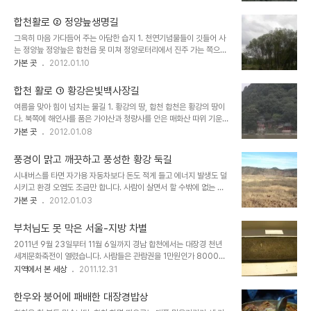
황매산 자락의 봉우리 가운데 하나로 커다란 바위들로 이뤄진 산이다.
이 높은 수준에 도달했음에 놀라지 않을 수 없다. 말하자면 이렇다. 어
영암사지가 있는 아래에서 바라보면 그 바위들이 환하게 빛난다. 해인
디서 출토됐는지 출신 성..
합천활로 ② 정양늪생명길
사 가야산에서 비롯된 산줄기가 매화산 황매산을 지나 거침없이 뻗으
그윽히 마음 가다듬어 주는 아담한 습지 1. 천연기념물들이 깃들어 사
면서 그 기백이 모인 데가 바로 여기 모산재라는 얘기가 내려오는 까닭
는 정양늪 정양늪은 합천읍 못 미쳐 정양로터리에서 진주 가는 쪽으로
이다. 그 엄청난 기운에 짓눌리지 않고 제대로 올려다보면 양쪽으로 둘
난 도로를 한 100m 정도 가다 보면 왼쪽에 들머리가 나타난다. 정양
가본 곳
2012.01.10
러선 바위들이 저마다 다른 모습으로 억센 사내 힘줄처럼 솟아 있다.
늪을 이루는 물줄기는 아천천이다. 아천천은 앞서 용주면 즈음에서 발
바위 틈 사이에는 이리 비틀 저리 구불 제 멋대로 자란 소나무들이 크
원해 황계폭포를 만든 황계천을 대양면에서 받아들인다. 이렇게 남동
지 않게 자라고 있는데 이것들은 자..
합천 활로 ① 황강은빛백사장길
쪽으로 흘러내리다가 북쪽으로 방향을 튼 아천천이, 서에서 동으로 흐
여름을 맞아 힘이 넘치는 물길 1. 황강의 땅, 합천 합천은 황강의 땅이
르는 황강이랑 만나지는 너른 지점에 만들어 놓은 습지가 바로 정양늪
다. 북쪽에 해인사를 품은 가야산과 청량사를 안은 매화산 따위 기운찬
이다. 합천에는 정양늪을 '호수'로 기억하는 이들이 많다. 원래는 황강
산악이 버티고 있지만 역사와 문화, 사람살이로 보자면 합천은 황강의
가본 곳
2012.01.08
합류 지점에 길게 흙과 모래가 쌓여 경계가 지어지면서 그런 모양을 띠
땅이라 하는 편이 조금은 더 옳다. 먼저 황강은 이웃 고을 거창군에서
고 있었다. 그러다가 1988년 합천댐이 들어서고 물살이 느려지는 바
발원하지만 합천에 들어서면서 비로소 강다운 모습을 갖춘다. 합천읍
람에 바닥이 얕아졌다. 한편으로는 그..
풍경이 맑고 깨끗하고 풍성한 황강 둑길
남서쪽에 있는 합천댐도 1988년 들어서기는 했지만 합천을 합천이게
시내버스를 타면 자가용 자동차보다 돈도 적게 들고 에너지 발생도 덜
하는 명소로 자리잡았다. 게다가 가까운 대병면의 악견산·금성산·허굴
시키고 환경 오염도 조금만 합니다. 사람이 살면서 할 수밖에 없는 나
산 같은 산들이 그다지 높지 않으면서도 명산으로 대접받는 까닭이 다
쁜 짓을 줄이는 셈입니다. 시내버스를 타면 아울러 이웃들 부대끼며 살
가본 곳
2012.01.03
황강에 이어져 있어 골짜기와 들판 풍경이 아름답기 때문이다. 하지만
아가는 정경도 느끼고 산천경개 구경도 여유롭게 할 수 있습니다. 이런
이것만으로 합천을 일러 '황강의 땅'이라 할 수는 없다. 합천 사람의 삶
취지로 2011년 한 해 동안 진행해온 '시내버스 타고 우리 지역 10배
들이 황강과 깊숙이 연관돼..
부처님도 못 막은 서울-지방 차별
즐기기'가 이번으로 끝납니다. 마지막 나들이는 합천 황강 둑길로 잡았
2011년 9월 23일부터 11월 6일까지 경남 합천에서는 대장경 천년
습니다. 합천 청덕면 가현 마을에서 쌍책면 성산 마을까지 이어집니다.
세계문화축전이 열렸습니다. 사람들은 관람권을 1만원인가 8000원
이리 꼬불 저리 비틀 휘어져 흐르는 황강에는 물도 모래도 갈대도 풍성
인가를 주고 사서 들어가 구경을 하곤 했습니다. 이 가운데 합천 해인
지역에서 본 세상
2011.12.31
했습니다. 끄트머리에는 이곳 1500년 전 가야 세력 다라국의 역사를
사 장경판전에 들어가 있는 대장경 진본이 나들이 나와서 사람들한테
담은 합천박물관도 놓여 있습니다. 2011년 12월 27일 오전 9시 합천
선을 보인다는 소식에 사람들이 왕창 몰리기도 했습니다. 지금 장경판
버스터미널에 가 ..
한우와 붕어에 패배한 대장경밥상
전에 들어 있는 경판들은 옛날과 달리 일절 구경도 할 수 없을 뿐더러