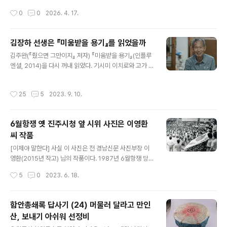
싣고 마산세관 앞 해변가에서 철사줄로 큰 돌을 가슴에 매
었는데, 계정이 살아있고 팔로워도 남아있었다.어차피 쓰
작성시간
0
0
2026. 4. 17.
달아 바다에 던졌다. 이 과정은 이후 재판과정에서 박종표
는 글, 좀 더 많은 사람이 봤으면 좋겠다 싶어 얼마 전부터
의 자백과 당시 지프차 운전수 김덕모 ..
다시 X를 시작했다.그런데 예전의 트위터와 달라진 게 많
다. 예전에는 140자 짧은 글만 쓸 수 있었는데, 지금은 글
김장하 선생은 『미움받을 용기』를 읽었을까
자수 제한이 거의 없고 '아티클'에 쓰면 무제한 긴 글도 가
글 내용
김주완(『줬으면 그만이지』 저자) 『미움받을 용기』(인플루
능하다. 이티클은 사실상 블로그 기능을 X에 붙인 것으로
엔셜, 2014)을 다시 꺼내 읽었다. 기시미 이치로와 고가 후
볼 수 있다.게다가 그록이라는 AI를 붙여 각각의 게시글이
미타케가 쓴 이 책은 알프레드 아들러 심리학을 다루고 있
가짜정보 또는 왜곡 과장인지 여부를 체크해주기도 한다.
다. 우리나라에서 200만 부, 세계적으로 1000만 부 이상
또 외국어 자동번역으로 전 세계 모든 언어를 한국어로 보
작성시간
25
5
2023. 9. 10.
이 팔린 책이라는데, 애초 베스트셀러에 대한 약간의 거부
여준다. 덕분에 한국 대통령의 게시글에 대한 세계인의 반
감을 갖고 있던 나로선 굳이 사서 읽을 생각이 없었다. 그러
응도 실시간으로 볼 수 있고..
다 대학생이던 아들녀석이 사서 읽는 바람에 ‘대체 어떤 내
6월항쟁 옛 진주시청 앞 시위 사진은 이영환
용이길래?’ 싶어 보다가 매료되었던 책이다. 그때가 5~6
씨 작품
년 전이다. 몇 년 뒤 진주 어른 김장하 선생을 취재하던 중
글 내용
그분의 삶에서 아들러의 가르침을 떠올렸다. 대가 없는 나
[이제야 말한다] 사실 이 사진은 전 경남신문 사진부장 이
눔, 간섭 없는 지원, 바라는 것도 없고 기대할 것도 없는 보
영환(2015년 작고) 님의 작품이다. 1987년 6월항쟁 당시
시를 실천해온 분이 김장하 선생이었기 때문이다. 또한 선
에는 자신이 재직하고 있던 경남신문에 싣지 못했던 사진
작성시간
5
0
2023. 6. 18.
생에게 살아오면..
이기도 하다. 2007년, 내가 6월항쟁 20주년을 맞아 경남
도민일보에 '87년 경남 항쟁의 기록'이라는 제목으로 장기
기획연재 기사를 쓰기 시작했다. 80년부터 87년까지 경남
함안총쇄록 답사기 (24) 머물러 달라고 만인
에서 벌어진 민주화운동의 역사를 촘촘히 재생하는 나름
산, 보내기 아쉬워 선정비
쉽지 않은 취재였다. 그 과정에 이 사진의 원본 필름이 누군
글 내용