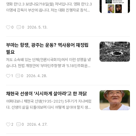
영화 란12.3 보셨나요?18일(월) 저녁입니다. 영화 란12.3
당선됐다면? 그런 상황에서 국힘 오세훈 후보의 몰표가 예
이명세 감독이 부산에 옵니다. 저는 대화 진행자로 참석하
상되는 강남 투표구에서 용지부족으로 투표를 못한 사례가
는데요. 관객에게 최대한 질문기회를 많이 드리려 합니다.
속출했었다면?지금보다 훨씬 심각한 사태가 벌어졌을 것
이미 보신 분들 중 그날 참석은 못하더라도 영화에 대해 꼭
이고, 부정선거 음모론이 힘을 받아 결국 재선거를 하지 않
작성시간
0
0
2026. 5. 13.
물어볼게 있으면 말씀해주세요. 대신 질문해드리겠습니다.
을 수 없는 상황까지 가지 않았을까? 그렇게 되면 민주당
물론 N차 관람도 적극 환영합니다. 저는 두 번 봤는데요. 역
정원오의 당선은 엎어지는 결과가 된다.'미필적 고의', ..
시 두 번째에는 더 많은 디테일이 보이더군요.보신 분들은
부마는 항쟁, 광주는 운동? 역사용어 재정립
어느 대목에서 울컥하던가요? 그리고 웃음을 터뜨린 장면
필요
은 무엇이었나요? 저는 “이럴 줄 알았으면 막 살 걸 그랬
글 내용
네”라는 한 국회 보좌관(?)의 말이 가장 울컥하면서도 웃음
저도 소속돼 있는 단체(언론시국회의)에서 이런 성명을 냈
이 나오더라고요. #란 #이명세 #다큐영화
습니다. 헌법 개정안에 '부마민주항쟁'과 '5.18민주화운
동'을 담겠다고 하는데요. 부마는 '항쟁'이고, 광주는 '운
작성시간
1
0
2026. 4. 28.
동'이냐는 문제의식에서 5.18 또한 '광주민주항쟁'으로 정
명(正名)해야 한다는 것입니다.저는 적극적으로 동의하고
요. 아예 역사용어 자체에 대한 전반적인 정명도 필요하다
채현국 선생이 ‘시시하게 살아라‘고 한 까닭
고 생각합니다. 예를 들어 '3.1운동'을 영어로 표기하면 '쓰
글 내용
어쩌다보니 채현국 선생(1935-2021) 5주기가 지나버렸
리포인트원 스포츠(또는 무브먼트)'가 되는데, 좀 웃기지
다. 선생의 삶을 되돌아보며 다시 어떻게 살아야 할지 생각
않나요? 게다가 3월 1일 하루만 일어난 사건이 아니라 수
해본다.“시시한 삶이 행복한 삶이다.”“특별하거나 조금이
개월 또는 일년 내내 일어났던 독립항쟁이었죠. 그래서 저
라도 별나려하면 행복은 쭈그러지고 괴로움이 시작된
는 '기미독립항쟁' 정도가 어떨까 싶습니다.또 일관성도 없
작성시간
2
0
2026. 4. 27.
다.”생전 채현국(1935~2021) 선생이 늘 하던 말이다. 실
죠. 3.1운동은 최초 시작일, 4.19는 마산3.15와 4.11을 거
제 그는 서른여덟 젊은 나이에 ‘특별한 삶’을 스스로 포기했
쳐 서울에서 ..