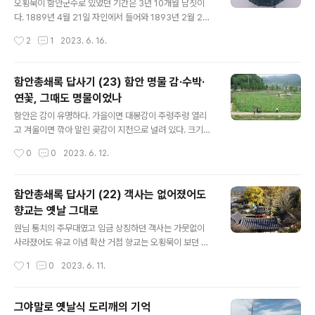
가를 통해 나에게 전달되었다. '내가 누군지, 사진 출처를
오횡묵이 함안군수로 있었던 기간은 3년 10개월 남짓이
밝히지 말라'는 조건과 함께였다. 나름 이해는 됐다. 경쟁업
다. 1889년 4월 21일 자인에서 들어와 1893년 2월 27
체의 기자가 그 경쟁업체의 신문사 기자에게 자신의 사진
일 고성으로 나갔다. 이 시기에 오횡묵은 지역사회의 여러
작성시간
2
1
2023. 6. 16.
을 제공하는 건 '해사행위'에 다름없었기 때문이다. 그래서
폐단을 깨끗하게 씻어냈다. 멋대로 설치며 횡포를 부리는
6월항쟁 당시 진주..
일부 양반부터 먼저 때려잡았다. 아전과 결탁하여 백성들
등쳐먹고 군수를 능멸하는 적폐 중의 적폐였다. 아전과 백
함안총쇄록 답사기 (23) 함안 명물 감·수박·
성들이 빼돌리거나 떼어먹어 엄청나게 밀려 있던 조세도
연꽃, 그때도 명물이었나
한 해만에 별 탈 없이 정리했다. 아전·장교와 관노·사령들도
글 내용
농간을 부리지 못하도록 제대로 다잡았다. 근본인 농사를
함안은 감이 유명하다. 가을이면 대봉감이 주렁주렁 열리
위해서도 잘되도록 돌보느라 크게 애썼다. 들판에 나가 보
고 겨울이면 깎아 말린 곶감이 지천으로 널려 있다. 크기도
이는대로 돈과 담배(남)와 바늘(여)을 나누어주면서 열심히
작지 않고 달콤하기도 처지지 않는다. 여항면과 함안면·가
작성시간
0
0
2023. 6. 12.
일하라고 타일렀다. 농사철을 앞두고는 제방 쌓는 공사를
야읍 일대에서 많이 난다. 수박도 이름이 높다. 옛날에는 여
몸소 감독하였다. 몹시 가물 때..
름에만 났지만 2010년대 들어서부터는 겨울에도 쏟아져
나온다. 함안이 전국 생산의 10%를 차지하는데 군북면·법
함안총쇄록 답사기 (22) 객사는 없어졌어도
수면과 대산면·가야읍이 주산지다. 연꽃도 손꼽힌다. ‘법수
향교는 옛날 그대로
옥수홍련’과 ‘아라홍련’의 본고장이다. 법수면 옥수늪 일대
글 내용
에서 자생하던 법수옥수홍련은 1100년 전 순수함을 그대
원님 통치의 주무대였고 임금 상징하던 객사는 가뭇없이
로 간직하고 있다. 아라홍련은 고려시대 연밥이 성산산성
사라졌어도 유교 이념 확산 거점 향교는 오횡묵이 보던 모
연못에 잠들어 있다가 700년 세월을 건너뛰어 피어났다.
습 간직, 우람한 은행나무 두 그루가 증인 조선은 민국(民
작성시간
1
0
2023. 6. 11.
라그렇다면 이렇게 풍성한 감과 수박과 연꽃이 오횡묵 시
國)이 아니라 왕국(王國)이었다. 일반 국민이 아닌 임금이
절에는 어떤 상태에 있었을까? 감은 ..
주권자였다. 임금을 상징하는 객사(客舍)가 고을에서 동헌
보다 더 크고 높았던 까닭이다. 객사는 한가운데 높은 자리
그야말로 옛날식 도리깨의 기억
에 임금을 대신하는 전패(殿牌)를 모시고 있었다. 조선은
글 내용