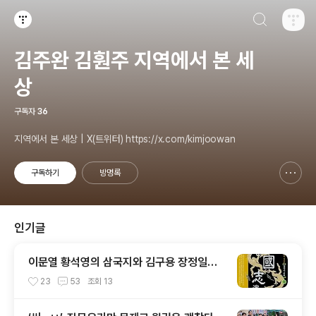
검색하기
티스토리
김주완 김훤주 지역에서 본 세
상
구독자
36
지역에서 본 세상 | X(트위터) https://x.com/kimjoowan
구독하기
방명록
신고하기 레이어
열기
인기글
이문열 황석영의 삼국지와 김구용 장정일의
삼국지
23
53
조회
13