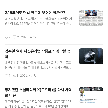
늘이었다. 4월 11일 김주열(당시 마산상고 신입생) 열사가
최루탄이 눈에 박힌 채 마산 앞바다에 떠오른 날이다. 어머
3.15의거도 헌법 전문에 넣어야 할까요?
니 권찬주 여사는 3월 15일 실종된 아들을 찾아 온 마산을
글 내용
헤집고 다니며 들쑤셔 놓았다. 특히 시청 앞 연못의 물을 다
3.15도 알맹이만 남고 껍데기는 가라.오늘이 4.19혁명 기
퍼낸 뒤 아들의 이름을 부르며 진흙 속을 손으로 휘젓고 다
념일이네요. 4.19정신은 이미 우리나라 헌법 전문에 수록
닌 것은 마산 시민들에게 큰 인상을 남겼고, 이 때문에 마산
돼 있는데요. 이번에 헌법 개정을 통해 5.18광주와 부마민
에선 ‘김주열’이란 이름을 모르는 사람이 없었다.그런 상황
주항쟁도 전문에 넣자는 논의가 진행되고 있죠.그런데 그
작성시간
2
2
2026. 4. 19.
에서 김주..
헌법개정안을 발의한 우원식 국회의장이 마산을 방문한 자
리에서 "3.15의거도 넣어야 한다"고 소리치며 몽니를 부린
단체가 있었습니다. 바로 마산 3.15의거기념사업회인데요.
김주열 열사 시신유기범 박종표의 경악할 정
사실 4.19혁명은 대구 2.28, 대전 3.8과 더불어 4.19혁명
체
을 촉발시킨 민주의거가 맞습니다. 이 과정을 거쳐 김주열
글 내용
열사의 시신이 마산 앞바다에 떠오른 날 최대규모의 시민
내친 김에 김주열 열사를 살해하고 시신을 유기한 박종표
이 봉기한 4.11민주항쟁도 빼놓을 수 없죠.그런데 지금까
란 인간에 대해서도 말해야 겠다.3.15의거 당시 박종표는
지 3.15가 헌법 전문에 들어가지 않았고 이번 논의에서도
마산경찰서 경비주임이었다. 3월 15일 저녁 7시 20분경
작성시간
1
1
2026. 4. 17.
빠진 것은, ..
박종표는 무학국민학교 앞 3000여 명의 시위대를 진압하
는 과정에서 경찰 10여 명을 지휘, 로켓포탄 형태의 최루탄
발사를 명령했다. 이 최루탄에 오른쪽 눈을 관통당한 김주
방치했던 소셜미디어 X(트위터)를 다시 시작
열이 죽었다.박종표는 이날 밤 10시경 교통주임으로부터
한 이유
최루탄이 눈에 박힌 괴이한 형상의 시체를 발견했다는 말
글 내용
을 듣고 손석래 마산경찰서장에게 보고해 "알아서 처리하
페북이 가두리양식장이라면 X(트위터)는 원양어업2009
라"는 지시를 받았다. 그 길로 지프차에 김주열의 시신을
년 개설 후 한 삼사 년 열심히 하다가 10년 넘게 방치해두