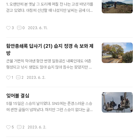
1. 오랜만에 본 옛날 그 도리깨 며칠 전 나는 고성 바닷가를
공자의 가르침인 유교가 지배하는 나라이기도 했다. 향교
걷고 있었다. 아침에 선선할 때 나섰지만 날씨는 금세 더워
(鄕校)는 요즘 공립 중고등학교에 해당되지만 교육 기능만
졌다. 바람은 시원했으나 햇볕이 뜨거웠다. 모터배 아닌 노
을 하는 것은 아니었다. 공자를 모시고 있었기 때문에 그 이
배라도 나타날까 싶어 바다에 눈길을 주고 걷는데 어디선
상이었다. 여러 의식과 행사로 양반과 일반 백성에 대한 수
작성시간
3
0
2023. 6. 11.
가 바닥을 두드리는 소리가 났다. “탁 탁.” “퍽 퍽.” 나는 그
령의 영향력을 넓히는 문화·행정 기능도 담당하고 있었다.
게 무슨 소리인지 바로 알아차렸다. ‘도리깨로 보리 타작을
그래서 원님에게 객사와 향교는 관아..
하는구나.’ 고개를 돌려 언덕 위를 올려보았다. 할머니 한
함안총쇄록 답사기 (21) 습지 정경 속 보와 제
분이 쪼그리고 앉아 무언가를 다듬고 있고 할아버지 한 분
방
이 서서 도리깨를 돌리고 있었다. 쇠나 플라스틱으로 조립
글 내용
한 요즘식 도리깨가 아니고 대나무로 얽은 옛날식 도리깨
큰물 거뜬히 막아낸 함안 번영 일등공신 내륙인데도 어촌
였다. ‘그렇지, 요즘 도리깨로는 저런 소리가 안 나지.’ 2. 도
형성되고 낚시 생업도 많아 습지 많아 침수는 잦았지만 가
리깨로 콩타작을 하면 나는 저 도리깨를 기억하고 있다. 옛
뭄은 덜했고 함안은 습지의 고장이다. 예전에도 그랬고 지
작성시간
1
2
2023. 6. 2.
날 시골 ..
금도 그렇다. 낙동강과 남강이 함안을 감싸고 흐르기 때문
이다. 오횡묵이 1889년 4월 22일 읽은 에도 나온다. ‘형
승(形勝)’ 조항에서 가장 먼저 “낙동강과 풍탄(楓灘)이 북
잊어볼 결심
쪽에 가로 놓여 있다”고 했다. 풍탄은 함안군 법수면과 의
글 내용
5월 15일은 스승의 날이었다. SNS에는 존경스러운 스승
령군 정곡면 사이 여울이지만 여기서는 함안에 걸쳐 흐르
에 관한 글들이 넘쳐났다. 하지만 그런 스승이 없다는 글도
는 남강 전체를 이른다. ‘형승’ 조항은 이어서 “여항산과 파
많았다. 고통의 기억을 남긴 선생님들에 관한 얘기도 적지
산이 남쪽을 누르고 있다”고 적었다. 얼핏 보면 산은 습지
않았다. 나는 혼자만 그렇다는 생각을 은연 중에 하고 있었
와 상관이 없는 것 같지만 그렇지 않다. 높든 낮든 산이 있
작성시간
5
2
2023. 6. 2.
다. 그런데 비슷한 사람들이 너무 많았다. 1. 국민학교 때 1
으면 골짜기가 있고 골짜기를 타고 흐르는 물줄기도 있을
970년 3월 국민학교 입학한 다음 날부터 맞기 시작했다.
수밖에 없다. 이런 물줄기..