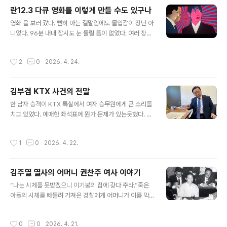
다.1960년 서울대 철학과를 졸업한 채현국은 이듬해 중앙
란12.3 다큐 영화를 이렇게 만들 수도 있구나
방송(현 KBS)에 연출직(현 PD)으로 입사했다. 그러나 방
글 내용
송이 군사정권의 선전도구로 철저히 이용당하고 있음을 목
영화 을 보러 갔다. 뻔히 아는 결말임에도 몰입감이 장난 아
격하고 회사를 박차고 나와 버렸다.그 후 아버지 채기엽(19
니었다. 96분 내내 잠시도 눈 돌릴 틈이 없었다. 여러 장면
07~1988)이 강원도 삼척군 도계에서 운영하고 있던 부
에서 울컥 눈물이 나왔다. 고마워서...아, 다큐를 이렇게 만
도 직전의 탄광 사업에 합류, 간신히 부도를 막아내고 굴지
들 수도 있구나. 인터뷰도 없고 나레이션도 없는 다큐. 과하
작성시간
2
0
2026. 4. 24.
의 광산업자가 되었다. ..
지 않은 애니메이션과 실사 영상의 조화, 빠른 진행, 아름답
고도 긴박감 넘치는 음악, 긴장 속의 웃음 포인트까지...그
런데, 11:50 메가박스 경남대 6관에는 관객이 우리 부부
김부겸 KTX 사건의 전말
둘 뿐이었다. 이렇게 재미있는 영화에 관객이 우리뿐이라
글 내용
니..그래서 이 글이나마 올린다. 돈이 아깝지 않다. 꼭 극장
한 남자 승객이 KTX 특실에서 여자 승무원에게 큰 소리를
에서 보시라. #란123
치고 있었다. 예매한 좌석표에 뭔가 문제가 있는듯했다. 그
의 목소리에 자던 승객들이 다 깰 정도였다. 그러나 다른 승
객은 모두 그 남성의 기세에 눌려 아무 말도 못한 채 상황을
작성시간
1
0
2026. 4. 22.
지켜보기만 했다.여자 승무원을 졸졸 따라다니며 괴롭히던
그는 승무원이 다른 좌석을 만들어주고 웃으면서 죄송하다
고 했는데도 "웃어? 지금?" 하면서 "지금 이게 웃을 문제
김주열 열사의 어머니 권찬주 여사 이야기
냐"고 소리를 질렀다.이때 보다못한 한 남성이 "그렇게 큰
글 내용
소리를 치려면 통로에 나가서 하라"고 한 마디 했다.그랬더
“나는 시체를 못받겠으니 이기붕의 집에 갖다 주라.”죽은
니 그 승객은 "당신이 뭔데 그래!" 하며 또 소리를 질렀다.-
아들의 시체를 빼돌려 가져온 경찰에게 어머니가 이를 악
한 남성 "당신 지금 갑질하는 거요. 왜 승무원을 따라다니
물며 한 말이다. 이기붕은 3.15부정선거의 원흉, 아들은 김
면서 괴롭혀?"-그 승객 "당신이 뭔데! 공무원이라도 돼? 뭐
주열 열사, 어머니는 권찬주 여사다.생때 같은 자식의 주검
작성시간
0
0
2026. 4. 21.
야 당신!"..
앞에서 이렇게 말할 수 있는 엄마가 또 있을까?66년 전 오