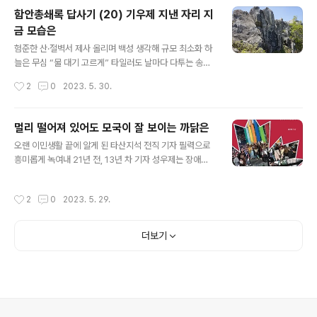
대답할 때 왼손을 들지 않았다고 맞았던 기억이 난다. 나는
함안총쇄록 답사기 (20) 기우제 지낸 자리 지
왼손잡이다. 왼손으로 필기를 하니까 당연히 “저요” 하면
금 모습은
서 오른손을 들었는데 왼손이 아니라고 얻어터졌다. 한강
글 내용
철교도 있었다. 비오는 날이었는데 운동장으로 내몰렸다.
험준한 산·절벽서 제사 올리며 백성 생각해 규모 최소화 하
60명 남짓 여덟 살 아이들은 엎드려뻗쳐를 하고 어깨 위에
늘은 무심 “물 대기 고르게” 타일러도 날마다 다투는 송사
다른 친구의 발을 올렸다. 그렇게 만들어진 한강철교는 “앞
기우제 지낸 여항산·와룡정·주물진 등 실제와 거의 같은 묘
작성시간
2
0
2023. 5. 30.
으로 십 보”, “우..
사 가뭄은 모내기가 끝나는 5월부터 어린 벼가 쑥쑥 자라
야 하는 6월까지 거의 두 달에 걸쳐 이어졌다. 하늘이 내린
재앙 앞에서 인간이 할 수 있는 일은 많지 않았다. 농토가
멀리 떨어져 있어도 모국이 잘 보이는 까닭은
갈라지고 곡식이 타들어갔으며 사람들 마음 또한 그와 마
글 내용
오랜 이민생활 끝에 알게 된 타산지석 전직 기자 필력으로
찬가지였다. 오횡묵은 만사 제쳐두고 윤6월 2일부터 이틀
흥미롭게 녹여내 21년 전, 13년 차 기자 성우제는 장애를
에 한 번씩 기우제를 지냈다. 그 하루 전날부터 기우제가 끝
가진 자녀 때문에 캐나다로 이민을 떠났다. 한국에서는 아
날 때까지 공무는 일절 보지 않았다. 여기서 말하는 공무는
무렇게나 방치되는 장애인을 캐나다에서는 인간으로 살 수
조세를 거두거나 형벌을 집행하는 등 백성들을 족치는 일
작성시간
2
0
2023. 5. 29.
있도록 배려한다는 것을 알게 되었기 때문이다. 당시 잘나
이었다. 반면 백성들과 더불어 가뭄을 극복하려는 노력은
가는 시사잡지 기자 생활을 접고 월급을 모은 돈과 아파트
그치지 않고 이어졌다. 신통..
판 돈을 갖고 캐나다로 날아갔다. 원래 이민이란 게 몇십 년
더보기
살아온 자신의 뿌리를 통째 뽑아 옮기는 존재의 결단이다.
그래서 새로 잔뿌리를 내리지도 못한 이민 초기는 새로운
정착과 생존을 위한 고달픈 몸부림의 연속이었다. 그에게
는 아이를 제대로 키워야 한다는 뚜렷한 이유가 있었기에
그 몸부림은 더욱 절박하였다. 그는 이 과정에서 자영업을
하기로 마음을 먹고 준비 작업으..