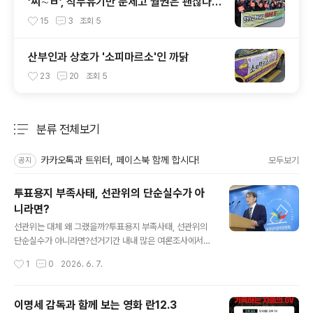
‘씨∼ㅂ’, 직무유기만 문제고 월권은 괜찮다
고?
15
3
조회
5
산부인과 상호가 '소피마르소'인 까닭
23
20
조회
5
분류 전체보기
주요 글 목록
카카오톡과 트위터, 페이스북 함께 합시다!
모두보기
공지
투표용지 부족사태, 선관위의 단순실수가 아
니라면?
글 내용
선관위는 대체 왜 그랬을까?투표용지 부족사태, 선관위의
단순실수가 아니라면?선거기간 내내 많은 여론조사에서
서울시장 선거는 대개 민주당 정원호 후보가 앞서는 걸로
작성시간
1
0
2026. 6. 7.
나왔었다.그러나 강남은 달랐다. 여론조사는 물론 앞선 선
거결과에서도 강남은 전통적으로 국힘당이 앞섰다.왜 하필
그런 강남 투표구에서 투표용지 부족사태가 벌어졌을까?
이명세 감독과 함께 보는 영화 란12.3
여론조사나 출구조사대로 개표결과 민주당 정원오 후보가
글 내용