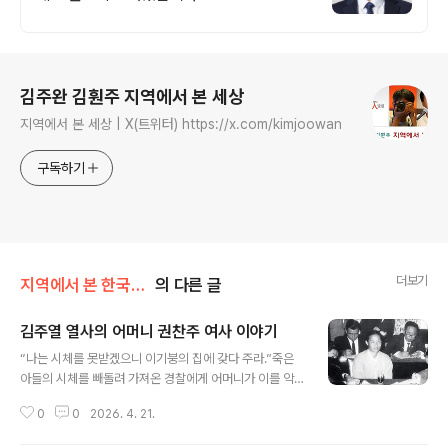
로그 정보
김주완 김훤주 지역에서 본 세상
지역에서 본 세상 | X(트위터) https://x.com/kimjoowan
구독하기
더보기
지역에서 본 한국현대사
의 다른 글
김주열 열사의 어머니 권찬주 여사 이야기
글 내용
“나는 시체를 못받겠으니 이기붕의 집에 갖다 주라.”죽은
아들의 시체를 빼돌려 가져온 경찰에게 어머니가 이를 악
물며 한 말이다. 이기붕은 3.15부정선거의 원흉, 아들은 김
0
0
2026. 4. 21.
주열 열사, 어머니는 권찬주 여사다.생때 같은 자식의 주검
앞에서 이렇게 말할 수 있는 엄마가 또 있을까?66년 전 오