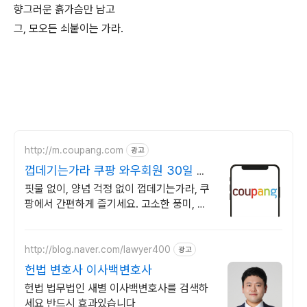
향그러운 흙가슴만 남고
그, 모오든 쇠붙이는 가라.
http://m.coupang.com
광고
껍데기는가라 쿠팡 와우회원 30일 무
료반품
핏물 없이, 양념 걱정 없이 껍데기는가라, 쿠
팡에서 간편하게 즐기세요. 고소한 풍미, 깊
은 양념의 조화! 까다로운 미식가도 반할 맛
을 선사합니다.
http://blog.naver.com/lawyer400
광고
헌법 변호사 이사백변호사
헌법 법무법인 새별 이사백변호사를 검색하
세요 반드시 효과있습니다