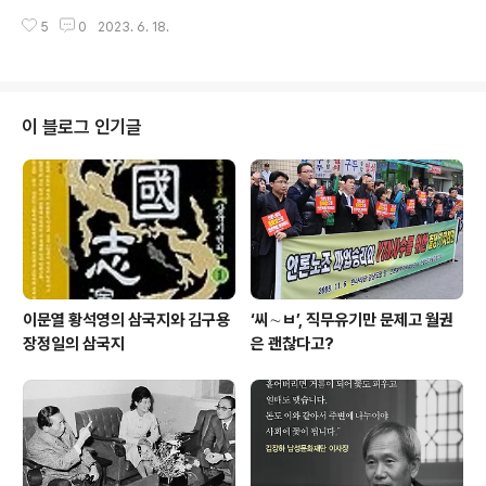
싣고 마산세관 앞 해변가에서 철사줄로 큰 돌을 가슴에 매
에는 자신이 재직하고 있던 경남신문에 싣지 못했던 사진
달아 바다에 던졌다. 이 과정은 이후 재판과정에서 박종표
5
0
2023. 6. 18.
이기도 하다. 2007년, 내가 6월항쟁 20주년을 맞아 경남
의 자백과 당시 지프차 운전수 김덕모 ..
도민일보에 '87년 경남 항쟁의 기록'이라는 제목으로 장기
기획연재 기사를 쓰기 시작했다. 80년부터 87년까지 경남
에서 벌어진 민주화운동의 역사를 촘촘히 재생하는 나름
쉽지 않은 취재였다. 그 과정에 이 사진의 원본 필름이 누군
이 블로그 인기글
가를 통해 나에게 전달되었다. '내가 누군지, 사진 출처를
밝히지 말라'는 조건과 함께였다. 나름 이해는 됐다. 경쟁업
체의 기자가 그 경쟁업체의 신문사 기자에게 자신의 사진
을 제공하는 건 '해사행위'에 다름없었기 때문이다. 그래서
6월항쟁 당시 진주..
이문열 황석영의 삼국지와 김구용
‘씨∼ㅂ’, 직무유기만 문제고 월권
장정일의 삼국지
은 괜찮다고?