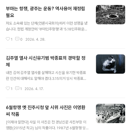
늘이었다. 4월 11일 김주열(당시 마산상고 신입생) 열사가
부마는 항쟁, 광주는 운동? 역사용어 재정립
최루탄이 눈에 박힌 채 마산 앞바다에 떠오른 날이다. 어머
니 권찬주 여사는 3월 15일 실종된 아들을 찾아 온 마산을
필요
글 내용
헤집고 다니며 들쑤셔 놓았다. 특히 시청 앞 연못의 물을 다
저도 소속돼 있는 단체(언론시국회의)에서 이런 성명을 냈
퍼낸 뒤 아들의 이름을 부르며 진흙 속을 손으로 휘젓고 다
습니다. 헌법 개정안에 '부마민주항쟁'과 '5.18민주화운
닌 것은 마산 시민들에게 큰 인상을 남겼고, 이 때문에 마산
동'을 담겠다고 하는데요. 부마는 '항쟁'이고, 광주는 '운
에선 ‘김주열’이란 이름을 모르는 사람이 없었다.그런 상황
1
0
2026. 4. 28.
동'이냐는 문제의식에서 5.18 또한 '광주민주항쟁'으로 정
에서 김주..
명(正名)해야 한다는 것입니다.저는 적극적으로 동의하고
요. 아예 역사용어 자체에 대한 전반적인 정명도 필요하다
김주열 열사 시신유기범 박종표의 경악할 정
고 생각합니다. 예를 들어 '3.1운동'을 영어로 표기하면 '쓰
리포인트원 스포츠(또는 무브먼트)'가 되는데, 좀 웃기지
체
글 내용
않나요? 게다가 3월 1일 하루만 일어난 사건이 아니라 수
내친 김에 김주열 열사를 살해하고 시신을 유기한 박종표
개월 또는 일년 내내 일어났던 독립항쟁이었죠. 그래서 저
란 인간에 대해서도 말해야 겠다.3.15의거 당시 박종표는
는 '기미독립항쟁' 정도가 어떨까 싶습니다.또 일관성도 없
마산경찰서 경비주임이었다. 3월 15일 저녁 7시 20분경
죠. 3.1운동은 최초 시작일, 4.19는 마산3.15와 4.11을 거
1
1
2026. 4. 17.
박종표는 무학국민학교 앞 3000여 명의 시위대를 진압하
쳐 서울에서 ..
는 과정에서 경찰 10여 명을 지휘, 로켓포탄 형태의 최루탄
발사를 명령했다. 이 최루탄에 오른쪽 눈을 관통당한 김주
6월항쟁 옛 진주시청 앞 시위 사진은 이영환
열이 죽었다.박종표는 이날 밤 10시경 교통주임으로부터
최루탄이 눈에 박힌 괴이한 형상의 시체를 발견했다는 말
씨 작품
글 내용
을 듣고 손석래 마산경찰서장에게 보고해 "알아서 처리하
[이제야 말한다] 사실 이 사진은 전 경남신문 사진부장 이
라"는 지시를 받았다. 그 길로 지프차에 김주열의 시신을
영환(2015년 작고) 님의 작품이다. 1987년 6월항쟁 당시