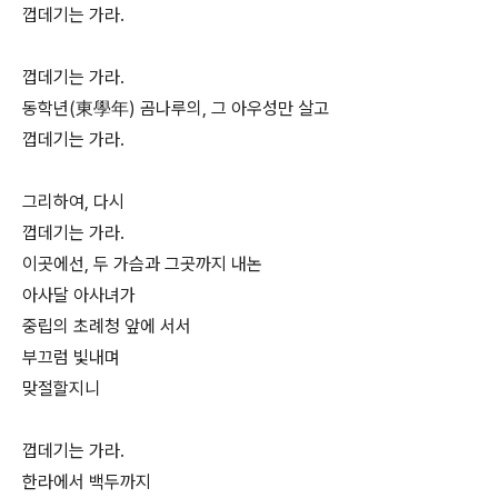
껍데기는 가라.
껍데기는 가라.
동학년(東學年) 곰나루의, 그 아우성만 살고
껍데기는 가라.
그리하여, 다시
껍데기는 가라.
이곳에선, 두 가슴과 그곳까지 내논
아사달 아사녀가
중립의 초례청 앞에 서서
부끄럼 빛내며
맞절할지니
껍데기는 가라.
한라에서 백두까지