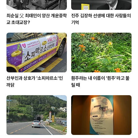
최순실 父 최태민이 양산 개운중학
진주 김장하 선생에 대한 사람들의
교 초대교장?
기억
산부인과 상호가 '소피마르소'인
훤주라는 내 이름이 '흰주'라고 불
까닭
릴 때