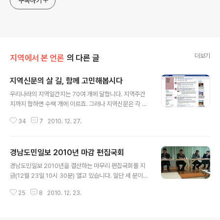
구독하기
더보기
지역에서 본 언론
의 다른 글
지역신문의 살 길, 함께 고민해봅시다
글 내용
우리나라의 지역일간지는 70여 개에 달합니다. 지역주간
지까지 합하면 수백 개에 이르죠. 그러나 지역신문은 각 지
역별로 분산, 고립되어 있습니다. 서로 교류가 없다는 거죠.
34
7
2010. 12. 27.
지역별로 분산되어 있다 보니 그렇다고 할 수도 있겠지만,
같은 지역에 있는 지역신문끼리로 서로 교류하지 않습니
다. 경쟁자라 생각하기 때문입니다. 물론 같은 지역에서 겹
경남도민일보 2010년 마감 편집국회
치는 독자층을 두고 있는 지역신문은 서로 경쟁할 수도 있
글 내용
습니다. 그러나 지역신문의 진짜 경쟁자는 같은 지역신문
경남도민일보 2010년을 결산하는 마무리 편집국회를 지
이 아니라 서울지(이른바 '중앙지')입니다. 실제로 우리 경
금(12월 23일 10시 30분) 열고 있습니다. 일단 세 분이
남지역만 해도 지역신문을 보는 독자보다 조중동과 같은
먼저 발제를 합니다. 신종만 지면평가위원장(창녕 남지여
서울지를 구독하는 독자들이 훨씬 많습니다. 따라서 같은
25
8
2010. 12. 23.
고 교사)이 '2010년 지면평가위원회가 본 경남도민일
지역신문은 지역 안에서 선의의 경쟁을 하더라도, 함께 연
보'라는 주제로 발표합니다. 다음에는 김훤주 시민사회부
대하여 서울지들과 맞서야 합니다. 그러려면..
장이 '2010년 뼈아픈 잘못 되돌아보니'라는 주제로 발표