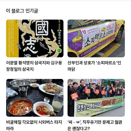
합니다. 그리고 이승환 국장석 기자가 '2010년 도민일보
의 변화와 과제'라는 주제로 발표합니다. 현재는 신종만 위
이 블로그 인기글
원장이 발표 중인데, "무엇보다 쟁점과 의제를 만들고 선택
하고 부각하고 탐사하는 조직의 능력이 있어야 한다." "중
요한 것은 더 중요하게, 유용한 것은 더 유용하게, 재미있는
것은 더 재미나게, 생활밀착은 더욱 친근하게 다가가 독자
의 요구와 심리, 정보처리 기제..
이문열 황석영의 삼국지와 김구용
산부인과 상호가 '소피마르소'인
장정일의 삼국지
까닭
비굴해질 각오없이 시외버스 타지
‘씨∼ㅂ’, 직무유기만 문제고 월권
마라
은 괜찮다고?