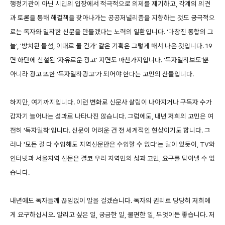
행정기관이 아닌 시민의 입장에서 적극적으로 의제를 제기하고, 각계의 의견
과 토론을 통해 해결책을 찾아나가는 공공저널리즘을 지향하는 것도 궁극적으
로는 독자와 밀착한 신문을 만들겠다는 노력의 일환입니다. '마창진 통합의 그
늘', '방치된 돝섬, 이대로 둘 건가' 같은 기획은 그렇게 해서 나온 것입니다. 19
면 하단에 신설된 '자유로운 광고' 지면도 마찬가지입니다. '독자밀착보도'뿐
아니라 광고 또한 '독자밀착광고'가 되어야 한다는 고민의 산물입니다.
하지만, 여기까지입니다. 이런 변화로 신문사 살림이 나아지거나 구독자 수가
갑자기 늘어나는 성과로 나타나진 않습니다. 그럼에도, 내년 저희의 고민은 여
전히 '독자밀착'입니다. 신문이 어려운 건 전 세계적인 현상이기도 합니다. 그
러나 '모든 걸 다 수입해도 지역신문만은 수입할 수 없다'는 말이 있듯이, TV와
인터넷과 서울지역 신문은 결코 우리 지역민의 삶과 고민, 요구를 담아낼 수 없
습니다.
내년에도 독자들께 끊임없이 말을 걸겠습니다. 독자의 권리로 당당히 저희에
게 요구하십시오. 알리고 싶은 일, 궁금한 일, 불편한 일, 무엇이든 좋습니다. 저