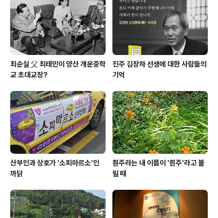
최순실 父 최태민이 양산 개운중학
진주 김장하 선생에 대한 사람들의
교 초대교장?
기억
산부인과 상호가 '소피마르소'인
훤주라는 내 이름이 '흰주'라고 불
까닭
릴 때