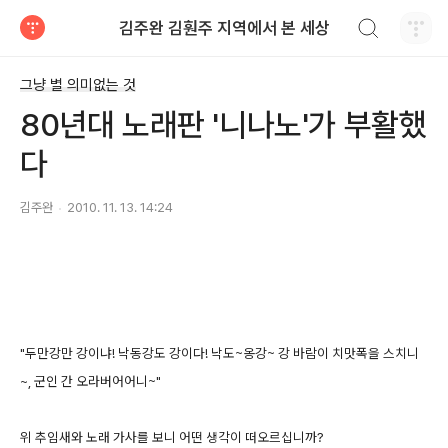
검색하기
김주완 김훤주 지역에서 본 세상
티스토리
그냥 별 의미없는 것
80년대 노래판 '니나노'가 부활했
다
김주완
2010. 11. 13. 14:24
"두만강만 강이냐! 낙동강도 강이다! 낙도~옹강~ 강 바람이 치맛폭을 스치니
~, 군인 간 오라버어어니~"
위 추임새와 노래 가사를 보니 어떤 생각이 떠오르십니까?