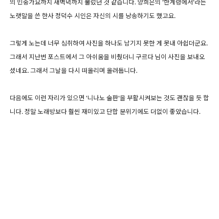
의 민중가요까지 새벽녁까지 불렀던 것 같습니다. 양희은의 '한계령에서'라는
노랫말을 쓴 한사 정덕수 시인은 자신의 시를 낭송하기도 했고요.
그렇게 노는데 너무 심취하여 사진을 하나도 남기지 못한 게 못내 아쉽더군요.
그래서 지난번 포스트에서 그 아쉬움을 비췄더니 구르다 님이 사진을 보내오
셨네요. 그래서 그날을 다시 떠올리며 올려둡니다.
다음에도 이런 자리가 있으면 '니나노 술판'을 부활시켜보는 것도 괜찮을 듯 합
니다. 정말 노래방보다 훨씬 재미있고 단합 분위기에도 더없이 좋았습니다.