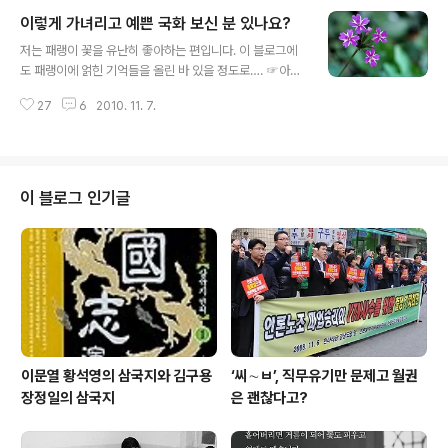
다. 여기서 단감 따기 체험을 하고 김두관 경남도지사와 간
이렇게 가녀리고 예쁜 국화 보신 분 있나요?
담회를 치렀습니다. 그리고는 저녁도 먹고 술도 마시고 이
글 내용
야기도 나누고 따뜻하게 불도 쬐었습니다. 일어나 보니 안
저는 패랭이 꽃을 유난히 좋아하는 편입니다. 이 블로그에
개가 깊었습니다. 지난 밤 술을 많이 마셨는데도 아침 6시
도 패랭이에 얽힌 기억들을 올린 바 있을 정도로…. ☞아파
즈음해 눈이 떠졌습니다. 감미로운 마을이, 행정구역은 대
트 베란다에 활짝 핀 패랭이 그런데, 저의 관리 소홀로 집
산면이지만 동읍에 있는 주남저수지랑 가깝습니다. 대산
27
6
2010. 11. 7.
화분에서 기르던 패랭이가 죽고 말았습니다. 그래서 항상
들판은 창원의 동읍 들판과 김해의 한림면 들판과 이어져
애잔한 마음을 갖고 있었는데, 오늘 집 앞 골목길을 걸어나
있습니다. 안개는 속이 보이지 않을 정도로 ..
오다 한 여관 건물의 입간판 옆에 꼭꼭 숨어서 피어있는 작
은 꽃 하나를 발견했습니다. 색깔과 모습이 패랭이 꽃을 연
상케 하더군요. 가까이 다가가 봤습니다. 하지만 패랭이는
이 블로그 인기글
아니었습니다. 줄기와 잎을 자세히 보니 국화의 한 종류가
유력했습니다. 꽃이 워낙 작은데다, 입간판 옆에 숨어 있어
서 정말 발견하기 어려운 꽃이었습니다. 위와 같이 생긴 꽃
입니다. 패랭이 꽃과는 확연히 다르죠. 그러나 정말 가녀리
면서도 청초하게 예쁩니다. ..
이문열 황석영의 삼국지와 김구용
‘씨∼ㅂ’, 직무유기만 문제고 월권
장정일의 삼국지
은 괜찮다고?