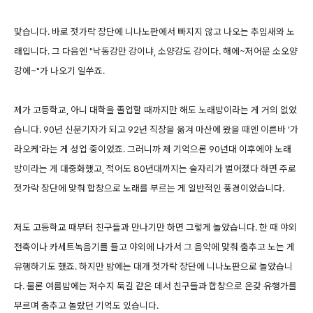
맞습니다. 바로 젓가락 장단에 니나노판에서 빠지지 않고 나오는 추임새와 노
래입니다. 그 다음엔 "낙동강만 강이냐, 소양강도 강이다. 해에~저어문 소오양
강에~"가 나오기 일쑤죠.
제가 고등학교, 아니 대학을 졸업할 때까지만 해도 노래방이라는 게 거의 없었
습니다. 90년 신문기자가 되고 92년 직장을 옮겨 마산에 왔을 때엔 이른바 '가
라오케'라는 게 성업 중이었죠. 그러니까 제 기억으론 90년대 이후에야 노래
방이라는 게 대중화했고, 적어도 80년대까지는 술자리가 벌어졌다 하면 주로
젓가락 장단에 맞춰 합창으로 노래를 부르는 게 일반적인 풍경이었습니다.
저도 고등학교 때부터 친구들과 만나기만 하면 그렇게 놀았습니다. 한 때 야외
전축이나 카세트녹음기를 들고 야외에 나가서 그 음악에 맞춰 춤추고 노는 게
유행하기도 했죠. 하지만 밤에는 대개 젓가락 장단에 니나노판으로 놀았습니
다. 물론 여름밤에는 저수지 둑길 같은 데서 친구들과 합창으로 온갖 유행가를
부르며 춤추고 놀랐던 기억도 있습니다.