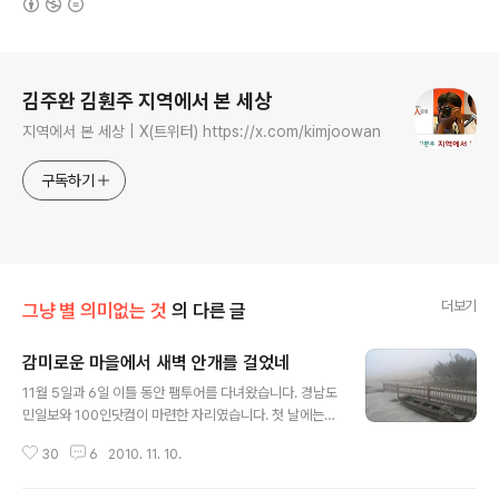
로그 정보
김주완 김훤주 지역에서 본 세상
지역에서 본 세상 | X(트위터) https://x.com/kimjoowan
구독하기
더보기
그냥 별 의미없는 것
의 다른 글
감미로운 마을에서 새벽 안개를 걸었네
글 내용
11월 5일과 6일 이틀 동안 팸투어를 다녀왔습니다. 경남도
민일보와 100인닷컴이 마련한 자리였습니다. 첫 날에는
경남테크노파크 지능형 홈 산업 센터 전시관(창원시 마산
30
6
2010. 11. 10.
회원구 봉암동)을 둘러보고 명품 단감으로 이름높은 감미
로운 마을 농장(창원시 의창구 대산면 모산리)을 들렀습니