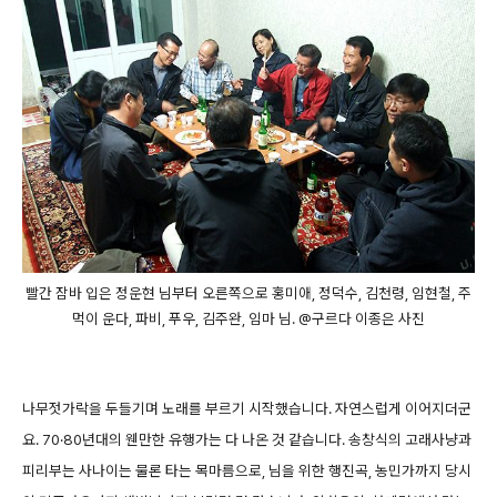
빨간 잠바 입은 정운현 님부터 오른쪽으로 홍미애, 정덕수, 김천령, 임현철, 주
먹이 운다, 파비, 푸우, 김주완, 임마 님. @구르다 이종은 사진
나무젓가락을 두들기며 노래를 부르기 시작했습니다. 자연스럽게 이어지더군
요. 70·80년대의 웬만한 유행가는 다 나온 것 같습니다. 송창식의 고래사냥과
피리부는 사나이는 물론 타는 목마름으로, 님을 위한 행진곡, 농민가까지 당시